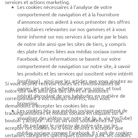
services et actions marketing.
Les cookies nécessaires à l’analyse de votre
PLUS YAMAHA
comportement de navigation et à la fourniture
d’annonces nous aident à vous présenter des offres
SUPPORT
publicitaires relevantes sur nos gammes et à vous
tenir informé sur nos services à la carte par le biais
de notre site ainsi que les sites de tiers, y compris
NEWSLETTER
des plate-formes liées aux médias sociaux comme
Facebook. Ces informations se basent sur votre
Découvrez en exclusivité les dernières offres, les événements
comportement de navigation sur notre site, à savoir
spéciaux, les nouveautés et bien plus encore
les produits et les services qui suscitent votre intérêt
(profilage) , ainsi que les articles que vous ajoutez au
Si vous désirez recevoir toutes les fonctionnalités de
panier, les articles achetés par vos soins, et tout
notre site web ainsi que des offres et annonces
intérêt découlant de vos habitudes en matière de
S'ABONNER
correspondant à vos champs intérêts, nous vous
browsing.
demandons d’accepter les cookies liés au
Les cookies liés aux médias sociaux permettent de
tracking/annonces et médias sociaux en cliquant sur le
Lisez notre politique de confidentialité pour savoir comment
visualiser des vidéos sur note site (p. e. via YouTube)
bouton ‘j’accepte’. Au cas où vous souhaiteriez ne pas
nous traitons vos données personnelles :
Politique de
et de partager le contenu de notre site sur les
Confidentialité
accepter ces cookies ou si vous désirez n’accepter que
médias sociaux comme Facebook. Il s’agit de cookies
certaines catégories spécifiques (comme p.ex. les cookies