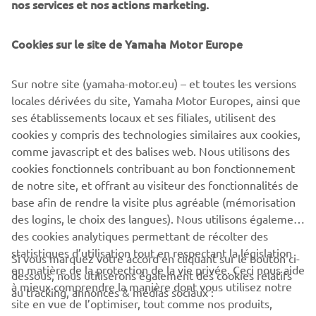
nos services et nos actions marketing.
Le Team Yamaha Zone Rouge a d’ores et déjà pu acquérir
un pilote au top pour la saison 2018 et 2019. Le triple
Cookies sur le site de Yamaha Motor Europe
champion de Belgique d’Enduro Cédric Cremer défendra
la couleur bleue dès l'année prochaine au guidon de sa
Sur notre site (yamaha-motor.eu) – et toutes les versions
WR250F, soutenu par Michel Nickmans, concessionnaire
locales dérivées du site, Yamaha Motor Europes, ainsi que
Yamaha (Zone Rouge) basé à Andenne. Une combinaison
ses établissements locaux et ses filiales, utilisent des
qui promet de faire des étincelles, puisque Cremer est
cookies y compris des technologies similaires aux cookies,
déjà pressenti comme le favori pour le titre l'année
comme javascript et des balises web. Nous utilisons des
prochaine.
cookies fonctionnels contribuant au bon fonctionnement
de notre site, et offrant au visiteur des fonctionnalités de
base afin de rendre la visite plus agréable (mémorisation
des logins, le choix des langues). Nous utilisons également
des cookies analytiques permettant de récolter des
statistiques d’utilisation tout en respectant la législation
CORPORATE
Si vous marquez votre accord en cliquant sur le bouton ci-
en matière de la protection de la vie privée. Ceci nous aide
dessous, nous utiliserons également des cookies relatifs
à mieux comprendre la manière dont vous utilisez notre
au tracking, annonces & médias sociaux :
BUSINESS
site en vue de l’optimiser, tout comme nos produits,