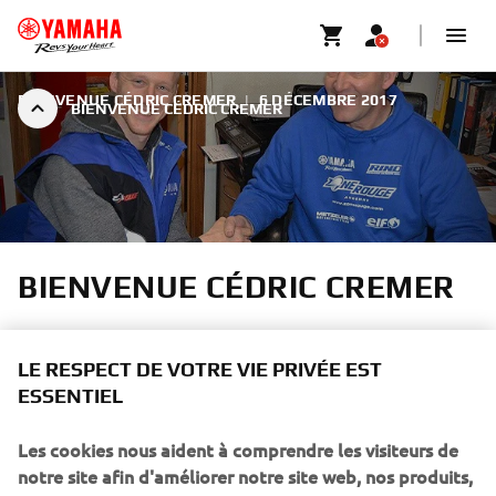
BIENVENUE CÉDRIC CREMER
|
6 DÉCEMBRE 2017
BIENVENUE CÉDRIC CREMER
BIENVENUE CÉDRIC CREMER
En remportant le titre 2017 sur sa Yamaha, le champion
actuel d'EBC Cédric Melotte a mis un terme en beauté à
LE RESPECT DE VOTRE VIE PRIVÉE EST
son aventure belge.
ESSENTIEL
Les cookies nous aident à comprendre les visiteurs de
notre site afin d'améliorer notre site web, nos produits,