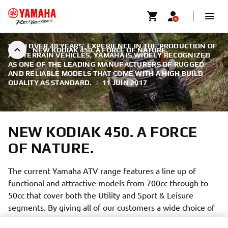
WITH OVER 40 YEARS' EXPERIENCE IN THE PRODUCTION OF
NEW KODIAK 450. A FORCE OF NATURE.
ALL TERRAIN VEHICLES, YAMAHA IS WIDELY RECOGNIZED
AS ONE OF THE LEADING MANUFACTURERS OF RUGGED
AND RELIABLE MODELS THAT COME WITH A HIGH BUILD
QUALITY AS STANDARD.
|
11 JUIN 2017
NEW KODIAK 450. A FORCE
OF NATURE.
The current Yamaha ATV range features a line up of
functional and attractive models from 700cc through to
50cc that cover both the Utility and Sport & Leisure
segments. By giving all of our customers a wide choice of
durable and reliable models that are both easy to use and