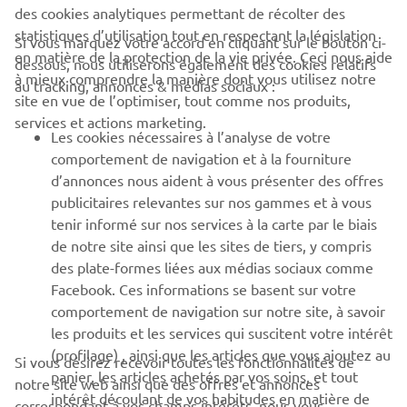
des cookies analytiques permettant de récolter des
statistiques d’utilisation tout en respectant la législation
CORPORATE
Si vous marquez votre accord en cliquant sur le bouton ci-
en matière de la protection de la vie privée. Ceci nous aide
dessous, nous utiliserons également des cookies relatifs
à mieux comprendre la manière dont vous utilisez notre
au tracking, annonces & médias sociaux :
BUSINESS
site en vue de l’optimiser, tout comme nos produits,
services et actions marketing.
Les cookies nécessaires à l’analyse de votre
PLUS YAMAHA
comportement de navigation et à la fourniture
d’annonces nous aident à vous présenter des offres
SUPPORT
publicitaires relevantes sur nos gammes et à vous
tenir informé sur nos services à la carte par le biais
de notre site ainsi que les sites de tiers, y compris
NEWSLETTER
des plate-formes liées aux médias sociaux comme
Facebook. Ces informations se basent sur votre
Découvrez en exclusivité les dernières offres, les événements
comportement de navigation sur notre site, à savoir
spéciaux, les nouveautés et bien plus encore
les produits et les services qui suscitent votre intérêt
(profilage) , ainsi que les articles que vous ajoutez au
Si vous désirez recevoir toutes les fonctionnalités de
panier, les articles achetés par vos soins, et tout
notre site web ainsi que des offres et annonces
intérêt découlant de vos habitudes en matière de
S'ABONNER
correspondant à vos champs intérêts, nous vous