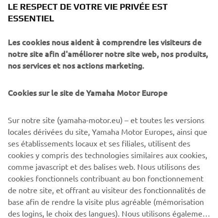
straightforward to maintain, Yamaha has reinforced its
LE RESPECT DE VOTRE VIE PRIVÉE EST
position as one of the most solid and respected ATV
ESSENTIEL
brands.
Les cookies nous aident à comprendre les visiteurs de
notre site afin d'améliorer notre site web, nos produits,
nos services et nos actions marketing.
Yamaha's ATV range is further strengthened and
Cookies sur le site de Yamaha Motor Europe
expanded with the introduction of the new Kodiak 450 EFI
and Kodiak 450 EPS models that will be available from
Sur notre site (yamaha-motor.eu) – et toutes les versions
summer 2017. Inspired by the hugely successful Kodiak
locales dérivées du site, Yamaha Motor Europes, ainsi que
700, the Kodiak 450 is a new mid-sized utility model that
ses établissements locaux et ses filiales, utilisent des
has been specifically developed for both professional and
cookies y compris des technologies similaires aux cookies,
leisure customers whose key priorities include all day
comme javascript et des balises web. Nous utilisons des
comfort, functionality, and ease of use.
cookies fonctionnels contribuant au bon fonctionnement
de notre site, et offrant au visiteur des fonctionnalités de
base afin de rendre la visite plus agréable (mémorisation
des logins, le choix des langues). Nous utilisons également