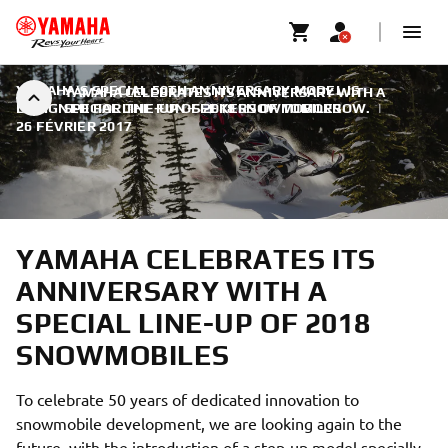
YAMAHA'S SPECIAL 50TH ANNIVERSARY MODEL IS
YAMAHA CELEBRATES ITS ANNIVERSARY WITH A
DESIGNED FOR THE FUN-SEEKERS OF TOMORROW.
SPECIAL LINE-UP OF 2018 SNOWMOBILES
|
26 FÉVRIER 2017
YAMAHA CELEBRATES ITS
ANNIVERSARY WITH A
SPECIAL LINE-UP OF 2018
SNOWMOBILES
To celebrate 50 years of dedicated innovation to
snowmobile development, we are looking again to the
future, with the introduction of a step-up model specially