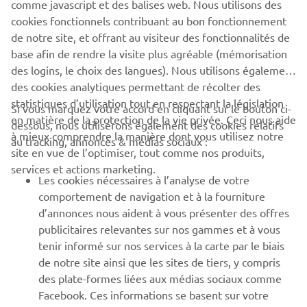
comme javascript et des balises web. Nous utilisons des
great example.
cookies fonctionnels contribuant au bon fonctionnement
de notre site, et offrant au visiteur des fonctionnalités de
base afin de rendre la visite plus agréable (mémorisation
des logins, le choix des langues). Nous utilisons également
des cookies analytiques permettant de récolter des
statistiques d’utilisation tout en respectant la législation
CORPORATE
Si vous marquez votre accord en cliquant sur le bouton ci-
en matière de la protection de la vie privée. Ceci nous aide
dessous, nous utiliserons également des cookies relatifs
à mieux comprendre la manière dont vous utilisez notre
au tracking, annonces & médias sociaux :
BUSINESS
site en vue de l’optimiser, tout comme nos produits,
services et actions marketing.
Les cookies nécessaires à l’analyse de votre
PLUS YAMAHA
comportement de navigation et à la fourniture
d’annonces nous aident à vous présenter des offres
SUPPORT
publicitaires relevantes sur nos gammes et à vous
tenir informé sur nos services à la carte par le biais
de notre site ainsi que les sites de tiers, y compris
NEWSLETTER
des plate-formes liées aux médias sociaux comme
Facebook. Ces informations se basent sur votre
Découvrez en exclusivité les dernières offres, les événements