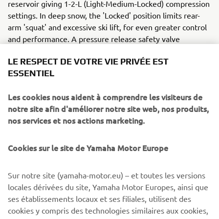
reservoir giving 1-2-L (Light-Medium-Locked) compression
settings. In deep snow, the 'Locked' position limits rear-
arm 'squat' and excessive ski lift, for even greater control
and performance. A pressure release safety valve
prevents damage to the shock during severe compression,
LE RESPECT DE VOTRE VIE PRIVÉE EST
even when set to 'L' position.
ESSENTIEL
Finally, to ensure these suspension upgrades work
together as a fully coordinated, finely tuned package and
Les cookies nous aident à comprendre les visiteurs de
to add even more floatability and manoeuvrability - the
notre site afin d'améliorer notre site web, nos produits,
driveshaft of the Sidewinder M-TX LE models has been
nos services et nos actions marketing.
lowered by 28.5º to give the track a 9.7º flatter approach
angle.
Cookies sur le site de Yamaha Motor Europe
We like you to look good too!
As if they weren't striking-looking enough already, the
Sur notre site (yamaha-motor.eu) – et toutes les versions
2018 Yamaha snowmobiles are available in even more
locales dérivées du site, Yamaha Motor Europes, ainsi que
exclusive and exciting colour and graphic schemes,
ses établissements locaux et ses filiales, utilisent des
including our unique 50th Anniversary livery. The special
cookies y compris des technologies similaires aux cookies,
Limited Edition version of the Sidewinder M-TX 162 LE is a