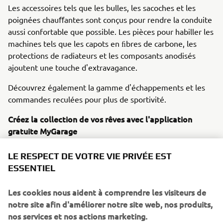
Les accessoires tels que les bulles, les sacoches et les
poignées chauﬀantes sont conçus pour rendre la conduite
aussi confortable que possible. Les pièces pour habiller les
machines tels que les capots en ﬁbres de carbone, les
protections de radiateurs et les composants anodisés
ajoutent une touche d'extravagance.
Découvrez également la gamme d'échappements et les
commandes reculées pour plus de sportivité.
Créez la collection de vos rêves avec l'application
gratuite MyGarage
L'application MyGarage est le meilleur moyen de créer la
collection de vos rêves, et elle est entièrement gratuite !
LE RESPECT DE VOTRE VIE PRIVÉE EST
Téléchargez l'application et vous voilà prêt à créer votre
ESSENTIEL
propre Yamaha personnalisée.
Les cookies nous aident à comprendre les visiteurs de
Avec MyGarage, vous pouvez ajouter ou enlever une large
notre site afin d'améliorer notre site web, nos produits,
gamme d'accessoires et admirer la moto sous tous les
nos services et nos actions marketing.
angles. Une fois que vous avez créé les motos de vos