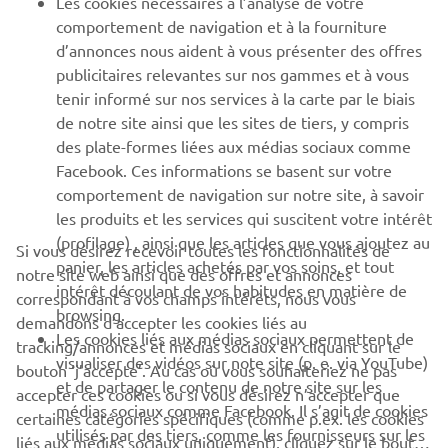
Les cookies nécessaires à l’analyse de votre
PLUS YAMAHA
comportement de navigation et à la fourniture
d’annonces nous aident à vous présenter des offres
SUPPORT
publicitaires relevantes sur nos gammes et à vous
tenir informé sur nos services à la carte par le biais
de notre site ainsi que les sites de tiers, y compris
NEWSLETTER
des plate-formes liées aux médias sociaux comme
Facebook. Ces informations se basent sur votre
Découvrez en exclusivité les dernières offres, les événements
comportement de navigation sur notre site, à savoir
spéciaux, les nouveautés et bien plus encore
les produits et les services qui suscitent votre intérêt
(profilage) , ainsi que les articles que vous ajoutez au
Si vous désirez recevoir toutes les fonctionnalités de
panier, les articles achetés par vos soins, et tout
notre site web ainsi que des offres et annonces
intérêt découlant de vos habitudes en matière de
S'ABONNER
correspondant à vos champs intérêts, nous vous
browsing.
demandons d’accepter les cookies liés au
Les cookies liés aux médias sociaux permettent de
tracking/annonces et médias sociaux en cliquant sur le
Lisez notre politique de confidentialité pour savoir comment
visualiser des vidéos sur note site (p. e. via YouTube)
bouton ‘j’accepte’. Au cas où vous souhaiteriez ne pas
nous traitons vos données personnelles :
Politique de
et de partager le contenu de notre site sur les
Confidentialité
accepter ces cookies ou si vous désirez n’accepter que
médias sociaux comme Facebook. Il s’agit de cookies
certaines catégories spécifiques (comme p.ex. les cookies
utilisés par des tiers, comme les fournisseurs sur les
liés aux médias sociaux uniquement), cliquez sur le bouton
Belgium (French)