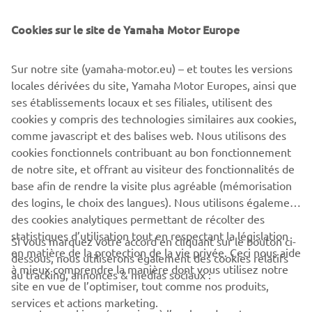
rêves, vous pouvez les enregistrer et les partager avec vos
Cookies sur le site de Yamaha Motor Europe
amis. Et lorsque votre choix s'est arrêté sur la version qui
vous correspond le mieux, il vous suffit de l'envoyer à
votre concessionnaire Yamaha qui en fera une réalité.
Sur notre site (yamaha-motor.eu) – et toutes les versions
locales dérivées du site, Yamaha Motor Europes, ainsi que
ses établissements locaux et ses filiales, utilisent des
cookies y compris des technologies similaires aux cookies,
comme javascript et des balises web. Nous utilisons des
SPORT HERITAGE
cookies fonctionnels contribuant au bon fonctionnement
de notre site, et offrant au visiteur des fonctionnalités de
base afin de rendre la visite plus agréable (mémorisation
des logins, le choix des langues). Nous utilisons également
des cookies analytiques permettant de récolter des
statistiques d’utilisation tout en respectant la législation
CORPORATE
Si vous marquez votre accord en cliquant sur le bouton ci-
en matière de la protection de la vie privée. Ceci nous aide
dessous, nous utiliserons également des cookies relatifs
à mieux comprendre la manière dont vous utilisez notre
au tracking, annonces & médias sociaux :
BUSINESS
site en vue de l’optimiser, tout comme nos produits,
services et actions marketing.