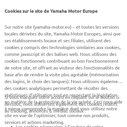
benefits from high specification 36mm KYB front forks
that allow confident cornering.
Cookies sur le site de Yamaha Motor Europe
The new YZ65 comes with pure YZ race-bred DNA as
Sur notre site (yamaha-motor.eu) – et toutes les versions
standard equipment. Its race blue bodywork, bold graphics
locales dérivées du site, Yamaha Motor Europes, ainsi que
and blue rims are inspired by Yamaha's YZ450FM MXGP
ses établissements locaux et ses filiales, utilisent des
bike, and every key feature on this youth motocross bike
cookies y compris des technologies similaires aux cookies,
has been developed by the same team of engineers that
comme javascript et des balises web. Nous utilisons des
are responsible for the company's other YZ race bikes.
cookies fonctionnels contribuant au bon fonctionnement
de notre site, et offrant au visiteur des fonctionnalités de
base afin de rendre la visite plus agréable (mémorisation
des logins, le choix des langues). Nous utilisons également
des cookies analytiques permettant de récolter des
statistiques d’utilisation tout en respectant la législation
CORPORATE
Si vous marquez votre accord en cliquant sur le bouton ci-
en matière de la protection de la vie privée. Ceci nous aide
dessous, nous utiliserons également des cookies relatifs
à mieux comprendre la manière dont vous utilisez notre
au tracking, annonces & médias sociaux :
BUSINESS
site en vue de l’optimiser, tout comme nos produits,
services et actions marketing.
Les cookies nécessaires à l’analyse de votre