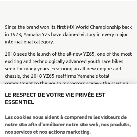
Since the brand won its first MX World Championship back
in 1973, Yamaha YZs have claimed victory in every major
international category.
2018 sees the launch of the all-new YZ65, one of the most
exciting and technologically advanced youth race bikes
seen for many years. Featuring an all-new engine and
chassis, the 2018 YZ65 reaffirms Yamaha's total
commitment to the youth motocross scene - the starting
point for future champions.
LE RESPECT DE VOTRE VIE PRIVÉE EST
ESSENTIEL
YZ65 boasts an all-new 65cc 2-stroke liquid-cooled engine
and it’s equipped with a Yamaha Power Valve System
Les cookies nous aident à comprendre les visiteurs de
(YPVS) – giving smooth power delivery and optimizing
notre site afin d'améliorer notre site web, nos produits,
torque output. Its new semi double cradle frame ensures
nos services et nos actions marketing.
light and stable handling with easy agility. YZ65 also