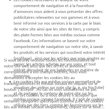
PLUS YAMAHA
comportement de navigation et à la fourniture
d’annonces nous aident à vous présenter des offres
SUPPORT
publicitaires relevantes sur nos gammes et à vous
tenir informé sur nos services à la carte par le biais
de notre site ainsi que les sites de tiers, y compris
NEWSLETTER
des plate-formes liées aux médias sociaux comme
Facebook. Ces informations se basent sur votre
Découvrez en exclusivité les dernières offres, les événements
comportement de navigation sur notre site, à savoir
spéciaux, les nouveautés et bien plus encore
les produits et les services qui suscitent votre intérêt
(profilage) , ainsi que les articles que vous ajoutez au
Si vous désirez recevoir toutes les fonctionnalités de
panier, les articles achetés par vos soins, et tout
notre site web ainsi que des offres et annonces
intérêt découlant de vos habitudes en matière de
S'ABONNER
correspondant à vos champs intérêts, nous vous
browsing.
demandons d’accepter les cookies liés au
Les cookies liés aux médias sociaux permettent de
tracking/annonces et médias sociaux en cliquant sur le
Lisez notre politique de confidentialité pour savoir comment
visualiser des vidéos sur note site (p. e. via YouTube)
bouton ‘j’accepte’. Au cas où vous souhaiteriez ne pas
nous traitons vos données personnelles :
Politique de
et de partager le contenu de notre site sur les
Confidentialité
accepter ces cookies ou si vous désirez n’accepter que
médias sociaux comme Facebook. Il s’agit de cookies
certaines catégories spécifiques (comme p.ex. les cookies
utilisés par des tiers, comme les fournisseurs sur les
liés aux médias sociaux uniquement), cliquez sur le bouton
Belgium (French)