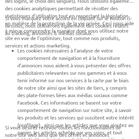
des logins, le choix des langues). Nous utilisons également
des cookies analytiques permettant de récolter des
statistiques d’utilisation tout en respectant la législation
CORPORATE
Si vous marquez votre accord en cliquant sur le bouton ci-
en matière de la protection de la vie privée. Ceci nous aide
dessous, nous utiliserons également des cookies relatifs
à mieux comprendre la manière dont vous utilisez notre
au tracking, annonces & médias sociaux :
BUSINESS
site en vue de l’optimiser, tout comme nos produits,
services et actions marketing.
Les cookies nécessaires à l’analyse de votre
PLUS YAMAHA
comportement de navigation et à la fourniture
d’annonces nous aident à vous présenter des offres
SUPPORT
publicitaires relevantes sur nos gammes et à vous
tenir informé sur nos services à la carte par le biais
de notre site ainsi que les sites de tiers, y compris
NEWSLETTER
des plate-formes liées aux médias sociaux comme
Facebook. Ces informations se basent sur votre
Découvrez en exclusivité les dernières offres, les événements
comportement de navigation sur notre site, à savoir
spéciaux, les nouveautés et bien plus encore
les produits et les services qui suscitent votre intérêt
(profilage) , ainsi que les articles que vous ajoutez au
Si vous désirez recevoir toutes les fonctionnalités de
panier, les articles achetés par vos soins, et tout
notre site web ainsi que des offres et annonces