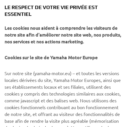
Tourer gives you high levels of comfort, control and
LE RESPECT DE VOTRE VIE PRIVÉE EST
enjoyment – as well as a high screen, heated grips and a
ESSENTIEL
luxury comfort seat. Side cases and a rear carrier base give
plenty of luggage potential, and for added functionality
Les cookies nous aident à comprendre les visiteurs de
the NIKEN GT comes equipped with a main stand and two
notre site afin d'améliorer notre site web, nos produits,
12V outlets. Together with the outstanding stopping
nos services et nos actions marketing.
performance produced by the two front brakes, the dual
leaning front wheels gives you the ability to corner carve
with confidence – even when the road and weather
Cookies sur le site de Yamaha Motor Europe
conditions are less than ideal. NIKEN GT: The Sport Tourer
for every season.
Sur notre site (yamaha-motor.eu) – et toutes les versions
locales dérivées du site, Yamaha Motor Europes, ainsi que
ses établissements locaux et ses filiales, utilisent des
cookies y compris des technologies similaires aux cookies,
comme javascript et des balises web. Nous utilisons des
DISCOVER THE NEW NIKEN GT
cookies fonctionnels contribuant au bon fonctionnement
de notre site, et offrant au visiteur des fonctionnalités de
base afin de rendre la visite plus agréable (mémorisation