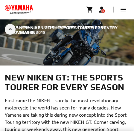
THE ULTIMATE IN CORNER CARVING EXPERIENCE
|
NEW NIKEN GT: THE SPORTS TOURER FOR EVERY
11 NOVEMBRE 2018
SEASON
NEW NIKEN GT: THE SPORTS
TOURER FOR EVERY SEASON
First came the NIKEN – surely the most revolutionary
motorcycle the world has seen for many decades. Now
Yamaha are taking this daring new concept into the Sport
Touring territory with the new NIKEN GT. Corner carving,
touring or weekends away, this new generation Sport