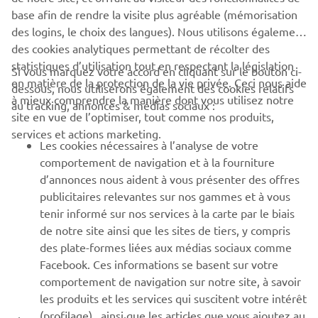
base afin de rendre la visite plus agréable (mémorisation
des logins, le choix des langues). Nous utilisons également
des cookies analytiques permettant de récolter des
statistiques d’utilisation tout en respectant la législation
CORPORATE
Si vous marquez votre accord en cliquant sur le bouton ci-
en matière de la protection de la vie privée. Ceci nous aide
dessous, nous utiliserons également des cookies relatifs
à mieux comprendre la manière dont vous utilisez notre
au tracking, annonces & médias sociaux :
BUSINESS
site en vue de l’optimiser, tout comme nos produits,
services et actions marketing.
Les cookies nécessaires à l’analyse de votre
PLUS YAMAHA
comportement de navigation et à la fourniture
d’annonces nous aident à vous présenter des offres
SUPPORT
publicitaires relevantes sur nos gammes et à vous
tenir informé sur nos services à la carte par le biais
de notre site ainsi que les sites de tiers, y compris
NEWSLETTER
des plate-formes liées aux médias sociaux comme
Facebook. Ces informations se basent sur votre
Découvrez en exclusivité les dernières offres, les événements
comportement de navigation sur notre site, à savoir
spéciaux, les nouveautés et bien plus encore
les produits et les services qui suscitent votre intérêt
(profilage) , ainsi que les articles que vous ajoutez au