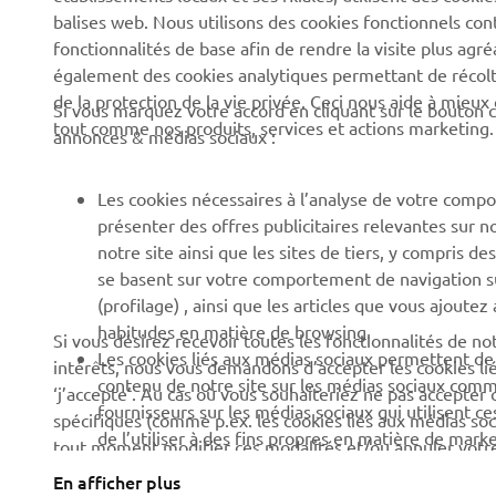
balises web. Nous utilisons des cookies fonctionnels con
News
Autorités
fonctionnalités de base afin de rendre la visite plus agr
également des cookies analytiques permettant de récolter
Événements
Parcours de golf
de la protection de la vie privée. Ceci nous aide à mieux
Si vous marquez votre accord en cliquant sur le bouton c
Press
Premiers secours
tout comme nos produits, services et actions marketing.
annonces & médias sociaux :
Travailler à Yamaha
Écoles de conduite
Devenir revendeur
Robotics
Les cookies nécessaires à l’analyse de votre compo
présenter des offres publicitaires relevantes sur n
Politique en matière de
Partenariats
notre site ainsi que les sites de tiers, y compris
droits humains
Informations techniques
se basent sur votre comportement de navigation sur 
Politique de durabilitè de
pour les réparateurs
(profilage) , ainsi que les articles que vous ajoutez
base
indépendants
habitudes en matière de browsing.
Si vous désirez recevoir toutes les fonctionnalités de n
Les cookies liés aux médias sociaux permettent de v
intérêts, nous vous demandons d’accepter les cookies li
Canal d'alerte
Yamalube Safety Data
contenu de notre site sur les médias sociaux comme 
‘j’accepte’. Au cas où vous souhaiteriez ne pas accepter 
Sheets
fournisseurs sur les médias sociaux qui utilisent c
spécifiques (comme p.ex. les cookies liés aux médias soc
de l’utiliser à des fins propres en matière de marke
tout moment modifier ces modalités et/ou annuler votr
d’acceptation de cookies). Veuillez prendre connaissance 
En afficher plus
Belgium (French)