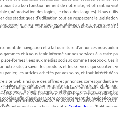
tribuant au bon fonctionnement de notre site, et offrant au visi
ligne
Yamaha Music
éable (mémorisation des logins, le choix des langues). Nous utili
Catalogue pièces
 des statistiques d’utilisation tout en respectant la législatio
Yamaha Racing
détachées
 comprendre la manière dont vous utilisez notre site en vue de l
i-dessous, nous utiliserons également des cookies relatifs au tr
Yamaha Motor Global
Demande d'entretien
Applications mobiles
Réseau Yamaha
rtement de navigation et à la fourniture d’annonces nous aiden
Gestion des déchets de
os gammes et à vous tenir informé sur nos services à la carte par
batteries
 des plate-formes liées aux médias sociaux comme Facebook. Ces 
notre site, à savoir les produits et les services qui suscitent v
 au panier, les articles achetés par vos soins, et tout intérêt déc
otre site web ainsi que des offres et annonces correspondant à 
isualiser des vidéos sur note site (p. e. via YouTube) et de par
és au tracking/annonces et médias sociaux en cliquant sur le bo
Facebook. Il s’agit de cookies utilisés par des tiers, comme le
ces cookies ou si vous désirez n’accepter que certaines catégori
es cookies afin d’analyser votre comportement de navigation sur
iaux uniquement), cliquez sur le bouton "En Savoir Plus". Vous
ting.
e consentement par le biais de notre
Cookie Policy
(Politique e
de cette politique afin d’apprendre plus sur les cookies que no
© Copyright - 2026 Yamaha Motor Europe N.V. - All Rights Reserved