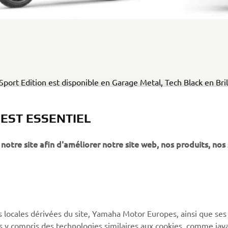
port Edition est disponible en Garage Metal, Tech Black en Bril
La XSR700 Sport Edition est directement disponible a
 35 kW.
vantage client: € 457,28 TVAC)
.
 EST ESSENTIEL
notre site afin d'améliorer notre site web, nos produits, nos 
PLUS YAMAHA
SUPPORT
s locales dérivées du site, Yamaha Motor Europes, ainsi que ses
ies y compris des technologies similaires aux cookies, comme java
MyYamaha
Support de la boutique en