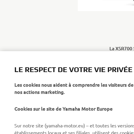
La XSR700 S
ainsi qu'en
9.699,00 (a
LE RESPECT DE VOTRE VIE PRIVÉE
Les cookies nous aident à comprendre les visiteurs de 
nos actions marketing.
Cookies sur le site de Yamaha Motor Europe
CORPORATE
BUSINESS
Sur notre site (yamaha-motor.eu) – et toutes les version
établissements locaux et ses filiales, utilisent des cook
Découvrez Yamaha
Systèmes pour VAE