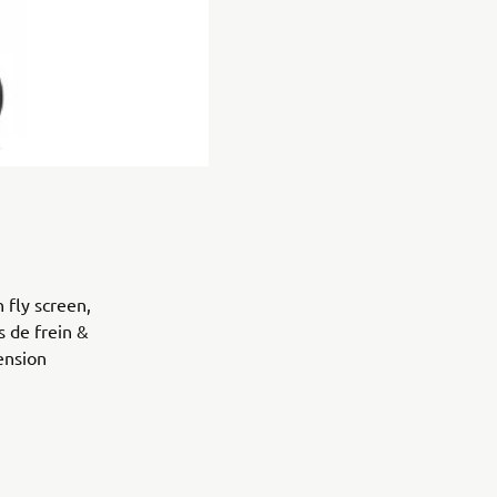
 fly screen,
s de frein &
ension