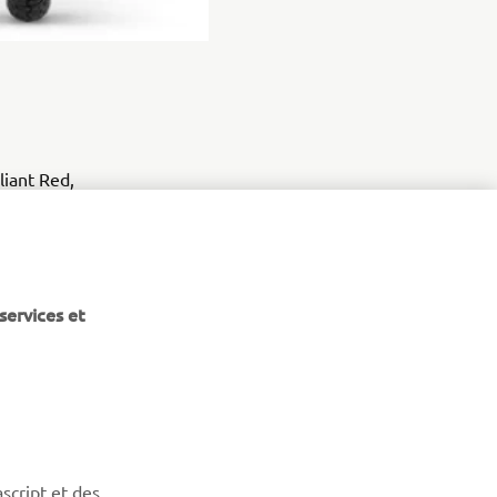
liant Red,
u prix de €
services et
NEWSLETTER
Découvrez en exclusivité les dernières offres, les événements
script et des