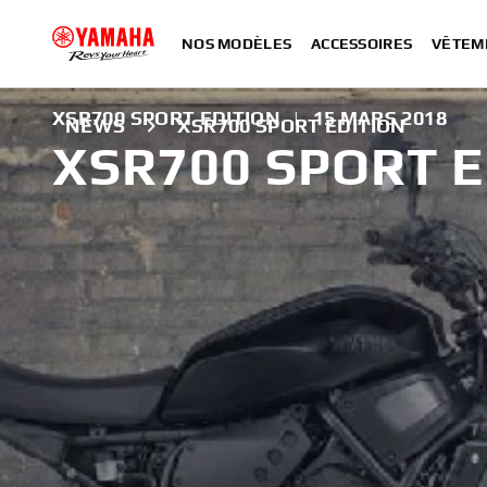
NOS MODÈLES
ACCESSOIRES
VÊTEM
XSR700 SPORT EDITION
|
15 MARS 2018
NEWS
XSR700 SPORT EDITION
XSR700 SPORT E