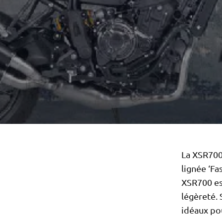
La XSR700
lignée ‘Fa
XSR700 es
légèreté. 
idéaux po