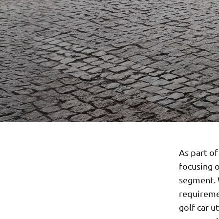
As part of
focusing o
segment. 
requireme
golf car u