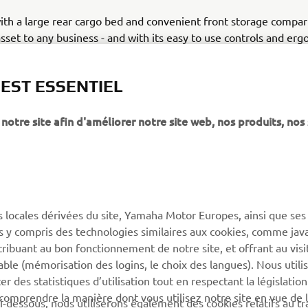
th a large rear cargo bed and convenient front storage compa
sset to any business - and with its easy to use controls and er
s new Yamaha utility vehicle ensures that every member of the
b done more efficiently.
 EST ESSENTIEL
notre site afin d'améliorer notre site web, nos produits, nos 
PLUS YAMAHA
SUPPORT
s locales dérivées du site, Yamaha Motor Europes, ainsi que ses
ies y compris des technologies similaires aux cookies, comme java
MyYamaha
Support de la boutique en
tribuant au bon fonctionnement de notre site, et offrant au visi
ligne
Yamaha Music
éable (mémorisation des logins, le choix des langues). Nous utili
Catalogue pièces
 des statistiques d’utilisation tout en respectant la législatio
Yamaha Racing
détachées
 comprendre la manière dont vous utilisez notre site en vue de l
i-dessous, nous utiliserons également des cookies relatifs au tr
Yamaha Motor Global