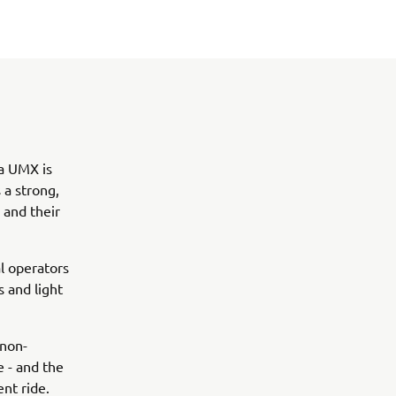
ha UMX is
 a strong,
 and their
al operators
 and light
 non-
e - and the
nt ride.