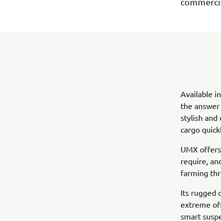
commercial
Available i
the answer 
stylish and
cargo quick
UMX offers 
require, an
farming th
Its rugged 
extreme off
smart suspe