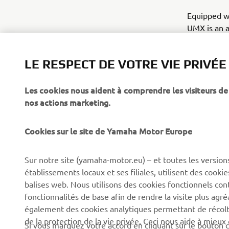
Equipped wi
UMX is an a
design, thi
gets the jo
LE RESPECT DE VOTRE VIE PRIVÉE
Les cookies nous aident à comprendre les visiteurs de 
nos actions marketing.
Cookies sur le site de Yamaha Motor Europe
CORPORATE
BUSINESS
Sur notre site (yamaha-motor.eu) – et toutes les version
établissements locaux et ses filiales, utilisent des cook
Découvrez Yamaha
Systèmes pour VAE
balises web. Nous utilisons des cookies fonctionnels con
News
Autorités
fonctionnalités de base afin de rendre la visite plus agr
également des cookies analytiques permettant de récolter
Événements
Parcours de golf
de la protection de la vie privée. Ceci nous aide à mieux
Si vous marquez votre accord en cliquant sur le bouton c
Press
Premiers secours