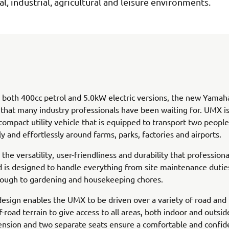
, industrial, agricultural and leisure environments.
n both 400cc petrol and 5.0kW electric versions, the new Yama
that many industry professionals have been waiting for. UMX is
 compact utility vehicle that is equipped to transport two people
ly and effortlessly around farms, parks, factories and airports.
the versatility, user-friendliness and durability that profession
d is designed to handle everything from site maintenance duties
rough to gardening and housekeeping chores.
design enables the UMX to be driven over a variety of road and
-road terrain to give access to all areas, both indoor and outsid
nsion and two separate seats ensure a comfortable and confide