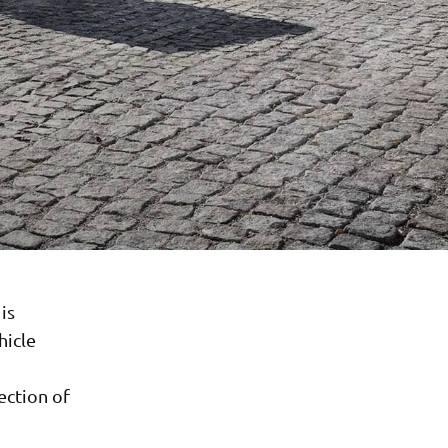
is
hicle
ection of