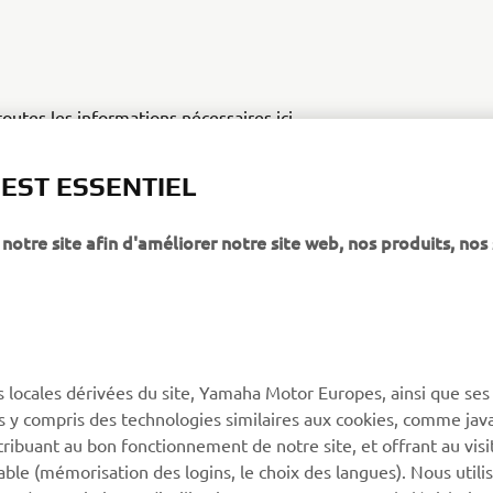
outes les informations nécessaires ici...
z vos mensualités pour votre machine préférée ici!
 EST ESSENTIEL
notre site afin d'améliorer notre site web, nos produits, nos 
PLUS YAMAHA
SUPPORT
s locales dérivées du site, Yamaha Motor Europes, ainsi que ses
ies y compris des technologies similaires aux cookies, comme java
MyYamaha
Support de la boutique en
tribuant au bon fonctionnement de notre site, et offrant au visi
ligne
Yamaha Music
éable (mémorisation des logins, le choix des langues). Nous utili
Catalogue pièces