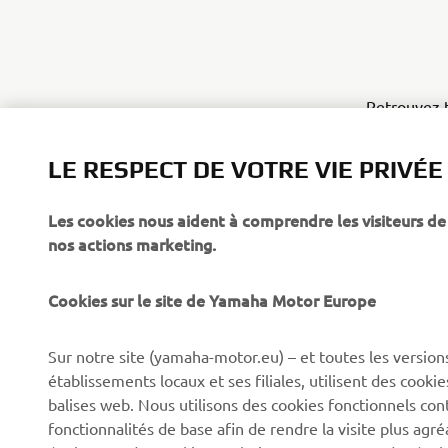
Retrouvez t
Et découvre
LE RESPECT DE VOTRE VIE PRIVÉE
Les cookies nous aident à comprendre les visiteurs de 
nos actions marketing.
Cookies sur le site de Yamaha Motor Europe
CORPORATE
BUSINESS
Sur notre site (yamaha-motor.eu) – et toutes les version
établissements locaux et ses filiales, utilisent des cook
Découvrez Yamaha
Systèmes pour VAE
balises web. Nous utilisons des cookies fonctionnels con
News
Autorités
fonctionnalités de base afin de rendre la visite plus agr