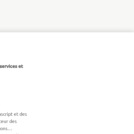
services et
NEWSLETTER
Découvrez en exclusivité les dernières offres, les événements
script et des
spéciaux, les nouveautés et bien plus encore
teur des
sons