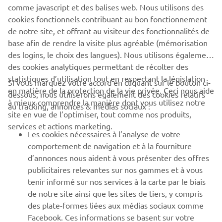
comme javascript et des balises web. Nous utilisons des
Check out Auto Fabrica's Type 11 Project »
cookies fonctionnels contribuant au bon fonctionnement
de notre site, et offrant au visiteur des fonctionnalités de
base afin de rendre la visite plus agréable (mémorisation
des logins, le choix des langues). Nous utilisons également
des cookies analytiques permettant de récolter des
statistiques d’utilisation tout en respectant la législation
CORPORATE
Si vous marquez votre accord en cliquant sur le bouton ci-
en matière de la protection de la vie privée. Ceci nous aide
dessous, nous utiliserons également des cookies relatifs
à mieux comprendre la manière dont vous utilisez notre
au tracking, annonces & médias sociaux :
BUSINESS
site en vue de l’optimiser, tout comme nos produits,
services et actions marketing.
Les cookies nécessaires à l’analyse de votre
PLUS YAMAHA
comportement de navigation et à la fourniture
d’annonces nous aident à vous présenter des offres
SUPPORT
publicitaires relevantes sur nos gammes et à vous
tenir informé sur nos services à la carte par le biais
de notre site ainsi que les sites de tiers, y compris
NEWSLETTER
des plate-formes liées aux médias sociaux comme
Facebook. Ces informations se basent sur votre
Découvrez en exclusivité les dernières offres, les événements