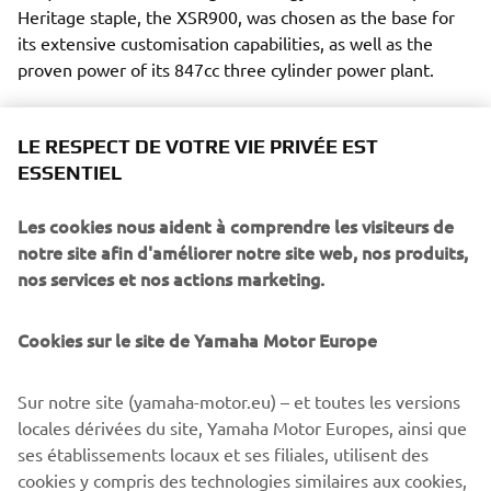
Heritage staple, the XSR900, was chosen as the base for
its extensive customisation capabilities, as well as the
proven power of its 847cc three cylinder power plant.
LE RESPECT DE VOTRE VIE PRIVÉE EST
ESSENTIEL
"Seeing this project evolve has been something really
Les cookies nous aident à comprendre les visiteurs de
special for all of us," commented Antoin Clémot, Yamaha
notre site afin d'améliorer notre site web, nos produits,
Motor Europe Motorcycle Product Manager. "This went
nos services et nos actions marketing.
from a beautiful idea with a great bike to three incredible
creations that speak to everything Yamaha's Yard Built
platform represents. That the Prototype Two is going to
Cookies sur le site de Yamaha Motor Europe
find its way into enthusiasts hands is thrilling as well. So
often these are one off pieces and knowing that this bike
Sur notre site (yamaha-motor.eu) – et toutes les versions
will be ridden out there in the real world, by people with a
locales dérivées du site, Yamaha Motor Europes, ainsi que
love for unique design, is something we can all get a kick
ses établissements locaux et ses filiales, utilisent des
out of."
cookies y compris des technologies similaires aux cookies,