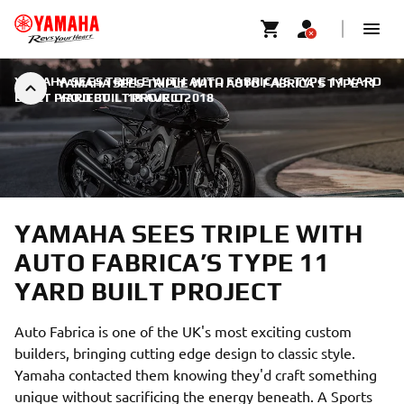
YAMAHA SEES TRIPLE WITH AUTO FABRICA’S TYPE 11 YARD
YAMAHA SEES TRIPLE WITH AUTO FABRICA’S TYPE 11
BUILT PROJECT
YARD BUILT PROJECT
|
18 AVRIL 2018
YAMAHA SEES TRIPLE WITH
AUTO FABRICA’S TYPE 11
YARD BUILT PROJECT
Auto Fabrica is one of the UK's most exciting custom
builders, bringing cutting edge design to classic style.
Yamaha contacted them knowing they'd craft something
unique without sacrificing the energy beneath. A Sports