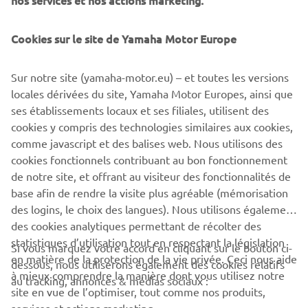
nos services et nos actions marketing.
to offering every customer the widest choice of quality
ATVs that are designed to excel in every situation. From
the rugged and hard-working Kodiak and Grizzly models
Cookies sur le site de Yamaha Motor Europe
through to the high performance YFZ Sport ATVs and the
YFM youth model, Yamaha enables everyone to find the
Sur notre site (yamaha-motor.eu) – et toutes les versions
right vehicle to suit their lifestyle.
locales dérivées du site, Yamaha Motor Europes, ainsi que
ses établissements locaux et ses filiales, utilisent des
cookies y compris des technologies similaires aux cookies,
comme javascript et des balises web. Nous utilisons des
Discover our 2020 ATV line-up »
cookies fonctionnels contribuant au bon fonctionnement
de notre site, et offrant au visiteur des fonctionnalités de
base afin de rendre la visite plus agréable (mémorisation
des logins, le choix des langues). Nous utilisons également
des cookies analytiques permettant de récolter des
statistiques d’utilisation tout en respectant la législation
CORPORATE
Si vous marquez votre accord en cliquant sur le bouton ci-
en matière de la protection de la vie privée. Ceci nous aide
dessous, nous utiliserons également des cookies relatifs
à mieux comprendre la manière dont vous utilisez notre
au tracking, annonces & médias sociaux :
BUSINESS
site en vue de l’optimiser, tout comme nos produits,