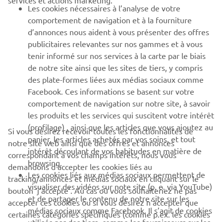
services et actions marketing.
Les cookies nécessaires à l’analyse de votre
PLUS YAMAHA
comportement de navigation et à la fourniture
d’annonces nous aident à vous présenter des offres
SUPPORT
publicitaires relevantes sur nos gammes et à vous
tenir informé sur nos services à la carte par le biais
de notre site ainsi que les sites de tiers, y compris
NEWSLETTER
des plate-formes liées aux médias sociaux comme
Facebook. Ces informations se basent sur votre
Découvrez en exclusivité les dernières offres, les événements
comportement de navigation sur notre site, à savoir
spéciaux, les nouveautés et bien plus encore
les produits et les services qui suscitent votre intérêt
(profilage) , ainsi que les articles que vous ajoutez au
Si vous désirez recevoir toutes les fonctionnalités de
panier, les articles achetés par vos soins, et tout
notre site web ainsi que des offres et annonces
intérêt découlant de vos habitudes en matière de
S'ABONNER
correspondant à vos champs intérêts, nous vous
browsing.
demandons d’accepter les cookies liés au
Les cookies liés aux médias sociaux permettent de
tracking/annonces et médias sociaux en cliquant sur le
Lisez notre politique de confidentialité pour savoir comment
visualiser des vidéos sur note site (p. e. via YouTube)
bouton ‘j’accepte’. Au cas où vous souhaiteriez ne pas
nous traitons vos données personnelles :
Politique de
et de partager le contenu de notre site sur les
Confidentialité
accepter ces cookies ou si vous désirez n’accepter que
médias sociaux comme Facebook. Il s’agit de cookies
certaines catégories spécifiques (comme p.ex. les cookies