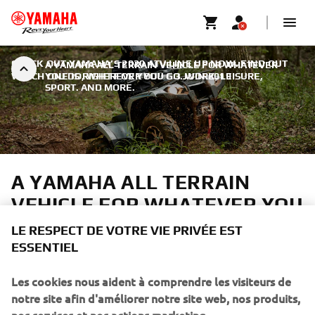
CHECK OUT YAMAHA’S 2020 ATV LINE UP NOW. FIND OUT
A YAMAHA ALL TERRAIN VEHICLE FOR WHATEVER
WHICH ONE IS RIGHT FOR YOU!
YOU DO, WHEREVER YOU GO. WORK, LEISURE,
|
3 JUIN 2019
SPORT. AND MORE.
A YAMAHA ALL TERRAIN
VEHICLE FOR WHATEVER YOU
DO, WHEREVER YOU GO.
LE RESPECT DE VOTRE VIE PRIVÉE EST
WORK, LEISURE, SPORT. AND
ESSENTIEL
MORE.
Les cookies nous aident à comprendre les visiteurs de
notre site afin d'améliorer notre site web, nos produits,
More than any other manufacturer, Yamaha is committed