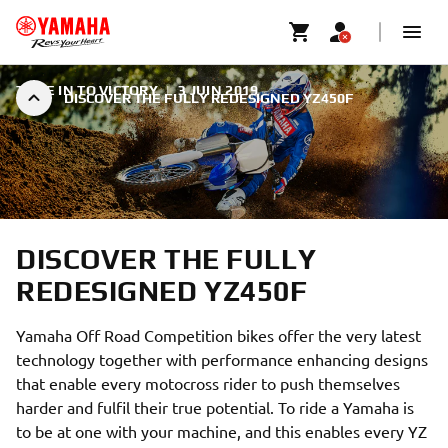
TUNE IN TO VICTORY
|
3 JUIN 2019
DISCOVER THE FULLY REDESIGNED YZ450F
DISCOVER THE FULLY
REDESIGNED YZ450F
Yamaha Off Road Competition bikes offer the very latest
technology together with performance enhancing designs
that enable every motocross rider to push themselves
harder and fulfil their true potential. To ride a Yamaha is
to be at one with your machine, and this enables every YZ