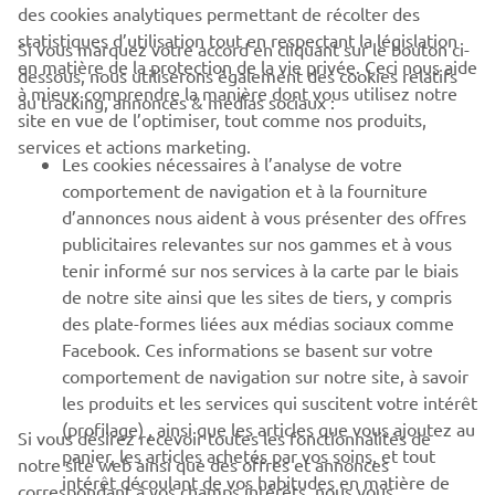
des cookies analytiques permettant de récolter des
statistiques d’utilisation tout en respectant la législation
CORPORATE
Si vous marquez votre accord en cliquant sur le bouton ci-
en matière de la protection de la vie privée. Ceci nous aide
dessous, nous utiliserons également des cookies relatifs
à mieux comprendre la manière dont vous utilisez notre
au tracking, annonces & médias sociaux :
BUSINESS
site en vue de l’optimiser, tout comme nos produits,
services et actions marketing.
Les cookies nécessaires à l’analyse de votre
PLUS YAMAHA
comportement de navigation et à la fourniture
d’annonces nous aident à vous présenter des offres
SUPPORT
publicitaires relevantes sur nos gammes et à vous
tenir informé sur nos services à la carte par le biais
de notre site ainsi que les sites de tiers, y compris
NEWSLETTER
des plate-formes liées aux médias sociaux comme
Facebook. Ces informations se basent sur votre
Découvrez en exclusivité les dernières offres, les événements
comportement de navigation sur notre site, à savoir
spéciaux, les nouveautés et bien plus encore
les produits et les services qui suscitent votre intérêt
(profilage) , ainsi que les articles que vous ajoutez au
Si vous désirez recevoir toutes les fonctionnalités de
panier, les articles achetés par vos soins, et tout
notre site web ainsi que des offres et annonces
intérêt découlant de vos habitudes en matière de
S'ABONNER
correspondant à vos champs intérêts, nous vous