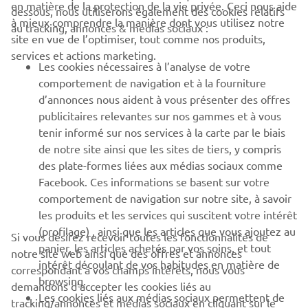
en matière de la protection de la vie privée. Ceci nous aide
dessous, nous utiliserons également des cookies relatifs
à mieux comprendre la manière dont vous utilisez notre
au tracking, annonces & médias sociaux :
BUSINESS
site en vue de l’optimiser, tout comme nos produits,
services et actions marketing.
Les cookies nécessaires à l’analyse de votre
PLUS YAMAHA
comportement de navigation et à la fourniture
d’annonces nous aident à vous présenter des offres
SUPPORT
publicitaires relevantes sur nos gammes et à vous
tenir informé sur nos services à la carte par le biais
de notre site ainsi que les sites de tiers, y compris
NEWSLETTER
des plate-formes liées aux médias sociaux comme
Facebook. Ces informations se basent sur votre
Découvrez en exclusivité les dernières offres, les événements
comportement de navigation sur notre site, à savoir
spéciaux, les nouveautés et bien plus encore
les produits et les services qui suscitent votre intérêt
(profilage) , ainsi que les articles que vous ajoutez au
Si vous désirez recevoir toutes les fonctionnalités de
panier, les articles achetés par vos soins, et tout
notre site web ainsi que des offres et annonces
intérêt découlant de vos habitudes en matière de
S'ABONNER
correspondant à vos champs intérêts, nous vous
browsing.
demandons d’accepter les cookies liés au
Les cookies liés aux médias sociaux permettent de
tracking/annonces et médias sociaux en cliquant sur le
Lisez notre politique de confidentialité pour savoir comment