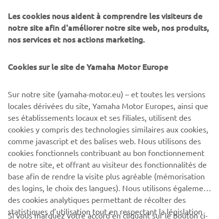
Les cookies nous aident à comprendre les visiteurs de
With an advanced premium specification that can hold its
notre site afin d'améliorer notre site web, nos produits,
own against larger capacity models, the MT-125 gives
nos services et nos actions marketing.
young riders an exciting way to enter the Hyper Naked
scene and become one of the Dark Riders.
Cookies sur le site de Yamaha Motor Europe
With its sporty chassis and strong all-round performance,
this is also an ideal motorcycle for those riders who want a
Sur notre site (yamaha-motor.eu) – et toutes les versions
stylish lightweight for everyday use.
locales dérivées du site, Yamaha Motor Europes, ainsi que
ses établissements locaux et ses filiales, utilisent des
cookies y compris des technologies similaires aux cookies,
comme javascript et des balises web. Nous utilisons des
Check 2020 MT-125 »
cookies fonctionnels contribuant au bon fonctionnement
de notre site, et offrant au visiteur des fonctionnalités de
base afin de rendre la visite plus agréable (mémorisation
des logins, le choix des langues). Nous utilisons également
des cookies analytiques permettant de récolter des
statistiques d’utilisation tout en respectant la législation
CORPORATE
Si vous marquez votre accord en cliquant sur le bouton ci-