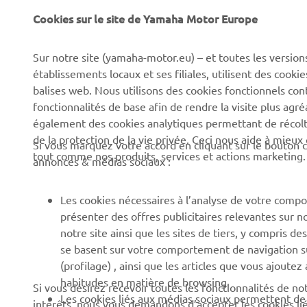
Cookies sur le site de Yamaha Motor Europe
Sur notre site (yamaha-motor.eu) – et toutes les version
établissements locaux et ses filiales, utilisent des cook
balises web. Nous utilisons des cookies fonctionnels con
CORPORATE
BUSINESS
fonctionnalités de base afin de rendre la visite plus agr
également des cookies analytiques permettant de récolter
Découvrez Yamaha
Systèmes pour VAE
de la protection de la vie privée. Ceci nous aide à mieux
Si vous marquez votre accord en cliquant sur le bouton c
News
tout comme nos produits, services et actions marketing.
Autorités
annonces & médias sociaux :
Événements
Parcours de golf
Les cookies nécessaires à l’analyse de votre compo
Press
Premiers secours
présenter des offres publicitaires relevantes sur n
Travailler à Yamaha
Écoles de conduite
notre site ainsi que les sites de tiers, y compris
se basent sur votre comportement de navigation sur 
Devenir revendeur
Robotics
(profilage) , ainsi que les articles que vous ajoutez
Politique en matière de
Partenariats
habitudes en matière de browsing.
Si vous désirez recevoir toutes les fonctionnalités de n
droits humains
Les cookies liés aux médias sociaux permettent de v
intérêts, nous vous demandons d’accepter les cookies li
Informations techniques