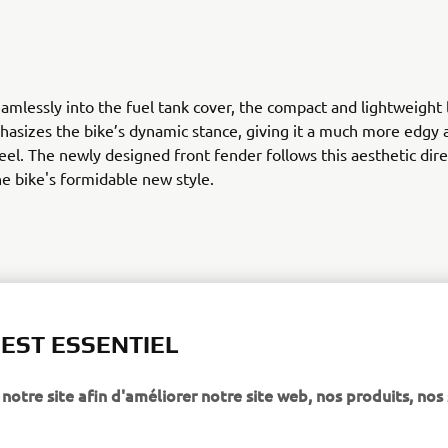
amlessly into the fuel tank cover, the compact and lightweight
hasizes the bike’s dynamic stance, giving it a much more edgy 
eel. The newly designed front fender follows this aesthetic dire
he bike's formidable new style.
 EST ESSENTIEL
 a choice of bold new colour schemes, this next generation Trac
s pure character. Want to try and tame it? It’s your turn.Check
notre site afin d'améliorer notre site web, nos produits, nos 
 more information.