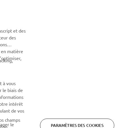
script et des
teur des
NEWSLETTER
sons
n en matière
Découvrez en exclusivité les dernières offres, les événements
’optimiser,
spéciaux, les nouveautés et bien plus encore
acking,
S'ABONNER
t à vous
 le biais de
Lisez notre politique de confidentialité pour savoir comment
nous traitons vos données personnelles :
Politique de
informations
Confidentialité
otre intérêt
oulant de vos
vos champs
tager le
PARAMÈTRES DES COOKIES
uton