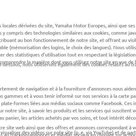
s locales dérivées du site, Yamaha Motor Europes, ainsi que ses
ies y compris des technologies similaires aux cookies, comme java
tribuant au bon fonctionnement de notre site, et offrant au visi
PLUS YAMAHA
SUPPORT
éable (mémorisation des logins, le choix des langues). Nous utili
 des statistiques d’utilisation tout en respectant la législatio
MyYamaha
Support de la boutique en
 comprendre la manière dont vous utilisez notre site en vue de l
i-dessous, nous utiliserons également des cookies relatifs au tr
ligne
Yamaha Music
Catalogue pièces
Yamaha Racing
détachées
rtement de navigation et à la fourniture d’annonces nous aiden
Yamaha Motor Global
Demande d'entretien
os gammes et à vous tenir informé sur nos services à la carte par
Applications mobiles
 des plate-formes liées aux médias sociaux comme Facebook. Ces 
Réseau Yamaha
notre site, à savoir les produits et les services qui suscitent v
Gestion des déchets de
 au panier, les articles achetés par vos soins, et tout intérêt déc
batteries
otre site web ainsi que des offres et annonces correspondant à 
isualiser des vidéos sur note site (p. e. via YouTube) et de par
és au tracking/annonces et médias sociaux en cliquant sur le bo