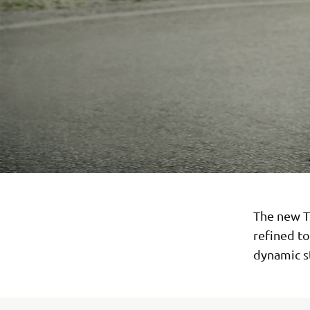
The new T
refined t
dynamic st