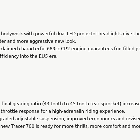
bodywork with powerful dual LED projector headlights give th
der and more aggressive new look.
acclaimed characterful 689cc CP2 engine guarantees fun-filled 
fficiency into the EU5 era.
 final gearing ratio (43 tooth to 45 tooth rear sprocket) increas
 throttle response for a high-adrenalin riding experience.
graded adjustable suspension, improved ergonomics and revise
 new Tracer 700 is ready for more thrills, more comfort and mo