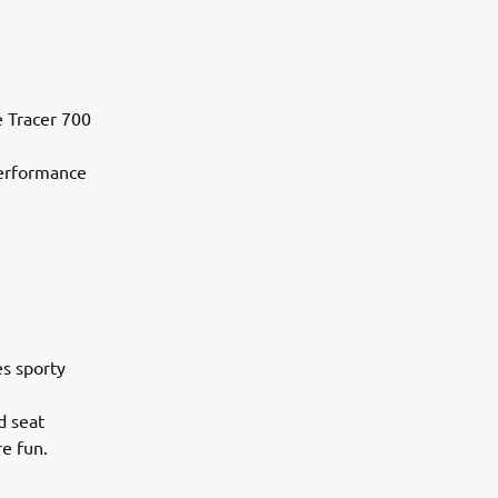
e Tracer 700
performance
es sporty
d seat
re fun.