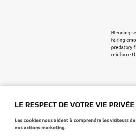
Blending se
fairing emp
predatory f
reinforce t
LE RESPECT DE VOTRE VIE PRIVÉE
Finished in
demonstrate
Les cookies nous aident à comprendre les visiteurs de 
website for
nos actions marketing.