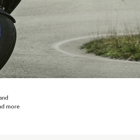
 and
and more