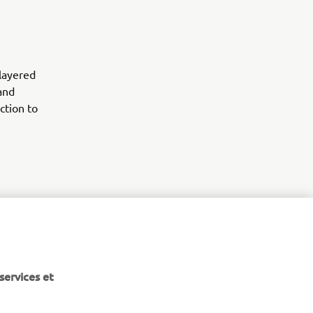
 layered
and
ction to
er 700
 out the
services et