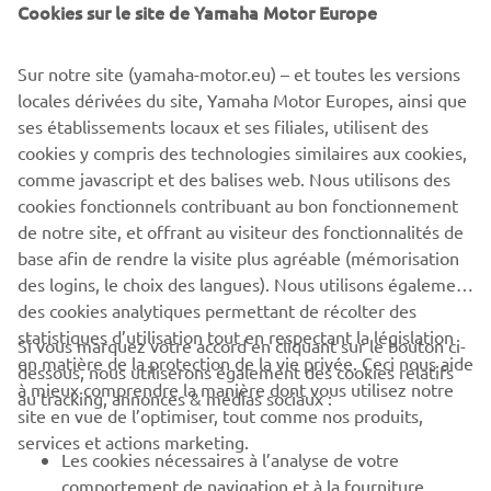
Cookies sur le site de Yamaha Motor Europe
Sur notre site (yamaha-motor.eu) – et toutes les versions
locales dérivées du site, Yamaha Motor Europes, ainsi que
ses établissements locaux et ses filiales, utilisent des
Pour 2020, Yamaha présente le modèle le plus sportif et
cookies y compris des technologies similaires aux cookies,
le plus puissant jamais créé en 20 années de présence
comme javascript et des balises web. Nous utilisons des
dans ce segment. Doté d'un moteur de plus forte
cookies fonctionnels contribuant au bon fonctionnement
cylindrée et d'un habillage plus dynamique et agressif que
de notre site, et offrant au visiteur des fonctionnalités de
jamais, le nouveau TMAX passe à la vitesse supérieure.
base afin de rendre la visite plus agréable (mémorisation
des logins, le choix des langues). Nous utilisons également
des cookies analytiques permettant de récolter des
statistiques d’utilisation tout en respectant la législation
Si vous marquez votre accord en cliquant sur le bouton ci-
en matière de la protection de la vie privée. Ceci nous aide
dessous, nous utiliserons également des cookies relatifs
à mieux comprendre la manière dont vous utilisez notre
au tracking, annonces & médias sociaux :
CORPORATE
site en vue de l’optimiser, tout comme nos produits,
services et actions marketing.
Les cookies nécessaires à l’analyse de votre
BUSINESS
comportement de navigation et à la fourniture