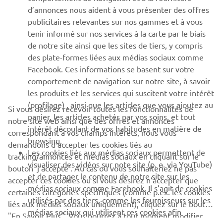
d’annonces nous aident à vous présenter des offres
PLUS YAMAHA
publicitaires relevantes sur nos gammes et à vous
tenir informé sur nos services à la carte par le biais
de notre site ainsi que les sites de tiers, y compris
SUPPORT
des plate-formes liées aux médias sociaux comme
Facebook. Ces informations se basent sur votre
comportement de navigation sur notre site, à savoir
NEWSLETTER
les produits et les services qui suscitent votre intérêt
Découvrez en exclusivité les dernières offres, les événements
(profilage) , ainsi que les articles que vous ajoutez au
Si vous désirez recevoir toutes les fonctionnalités de
spéciaux, les nouveautés et bien plus encore
panier, les articles achetés par vos soins, et tout
notre site web ainsi que des offres et annonces
intérêt découlant de vos habitudes en matière de
correspondant à vos champs intérêts, nous vous
browsing.
demandons d’accepter les cookies liés au
Les cookies liés aux médias sociaux permettent de
tracking/annonces et médias sociaux en cliquant sur le
S'ABONNER
visualiser des vidéos sur note site (p. e. via YouTube)
bouton ‘j’accepte’. Au cas où vous souhaiteriez ne pas
et de partager le contenu de notre site sur les
accepter ces cookies ou si vous désirez n’accepter que
médias sociaux comme Facebook. Il s’agit de cookies
Lisez notre politique de confidentialité pour savoir comment
certaines catégories spécifiques (comme p.ex. les cookies
nous traitons vos données personnelles :
Politique de
utilisés par des tiers, comme les fournisseurs sur les
liés aux médias sociaux uniquement), cliquez sur le bouton
Confidentialité
médias sociaux qui utilisent ces cookies afin
"En Savoir Plus". Vous pourrez à tout moment modifier
d’analyser votre comportement de navigation sur