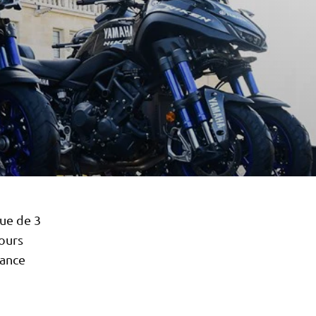
que de 3
Tours
tance