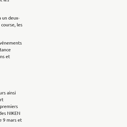
à un deux-
 course, les
 événements
stance
ns et
rs ainsi
rt
 premiers
 des NIKEN
le 9 mars et