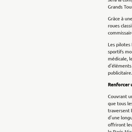
Grands Tou
Grâce à une
roues class
commissaire
Les pilotes
sportifs mo
médicale, l
d'éléments 
publicitaire
Renforcer 
Couvrant un
que tous le
traversent 
d'une longu
oﬀriront le
le Paris-Ni