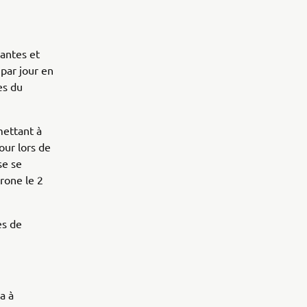
eantes et
par jour en
es du
mettant à
our lors de
se se
érone le 2
es de
a à