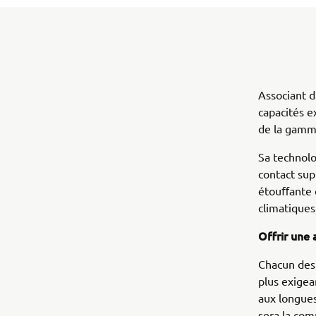
Associant d
capacités e
de la gamm
Sa technolo
contact sup
étouﬀante o
climatiques
Offrir une
Chacun des 
plus exigea
aux longues
sera la com