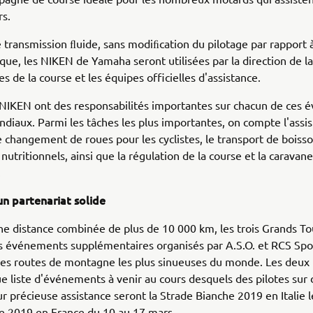
rs.
 transmission ﬂuide, sans modiﬁcation du pilotage par rapport 
ique, les NIKEN de Yamaha seront utilisées par la direction de la
s de la course et les équipes officielles d'assistance.
 NIKEN ont des responsabilités importantes sur chacun de ces
ndiaux. Parmi les tâches les plus importantes, on compte l'assi
e changement de roues pour les cyclistes, le transport de boisso
nutritionnels, ainsi que la régulation de la course et la caravane
.
un partenariat solide
e distance combinée de plus de 10 000 km, les trois Grands Tou
s événements supplémentaires organisés par A.S.O. et RCS Spo
les routes de montagne les plus sinueuses du monde. Les deux
e liste d'événements à venir au cours desquels des pilotes sur
ur précieuse assistance seront la Strade Bianche 2019 en Italie 
ce 2019 en France du 10 au 17 mars.