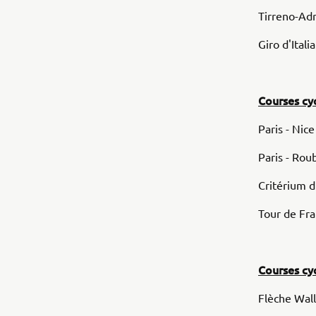
Tirreno-Adr
Giro d'Itali
Courses cyc
Paris - Nice
Paris - Roub
Critérium d
Tour de Fran
Courses cy
Flèche Wallo