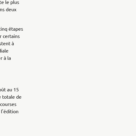
e le plus
ans deux
cinq étapes
r certains
stent à
iale
r à la
oût au 15
 totale de
 courses
l'édition