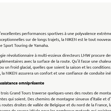
'excellentes performances sportives à une polyvalence extrêm
xceptionnelles sur de longs trajets, la NIKEN est le tout nouve
e Sport Touring de Yamaha.
gie révolutionnaire à multi-essieux directeurs LMW procure de
plémentaires avec la surface de la route. Qu'il fasse une chaleu
u un froid glacial, quelles que soient la saison et les conditions
, la NIKEN assurera un confort et une confiance de conduite iné
 assistance omniprésente
trois Grand Tours traverse quelques-unes des routes de monta
ntes qui soient. Des chemins de montagne sinueux d'Italie et 
 routes droites de vallée de Belgique et du nord de la France, 
pagne de course idéale pour les nombreux motards qui assisten