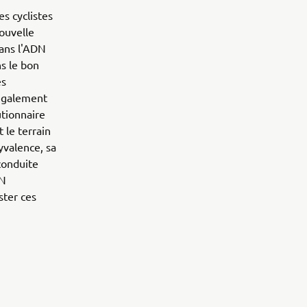
es cyclistes
ouvelle
ans l'ADN
s le bon
es
 également
tionnaire
 le terrain
yvalence, sa
 conduite
EN
ster ces