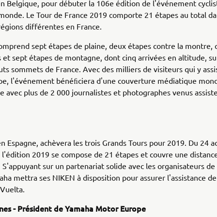
en Belgique, pour débuter la 106e édition de l'événement cyclist
 monde. Le Tour de France 2019 comporte 21 étapes au total d
régions différentes en France.
omprend sept étapes de plaine, deux étapes contre la montre, 
 et sept étapes de montagne, dont cinq arrivées en altitude, su
uts sommets de France. Avec des milliers de visiteurs qui y assi
pe, l'événement bénéﬁciera d'une couverture médiatique mond
le avec plus de 2 000 journalistes et photographes venus assiste
en Espagne, achèvera les trois Grands Tours pour 2019. Du 24 a
l'édition 2019 se compose de 21 étapes et couvre une distance
 S'appuyant sur un partenariat solide avec les organisateurs de
aha mettra ses NIKEN à disposition pour assurer l'assistance de 
Vuelta.
ynes - Président de Yamaha Motor Europe