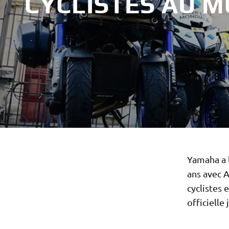
CYCLISTES AU 
Yamaha a l
ans avec A
cyclistes 
officielle 