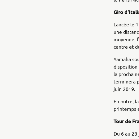
Giro d'Itali
Lancée le 1
une distanc
moyenne, l'
centre et du
Yamaha sout
disposition
la prochain
terminera pa
juin 2019.
En outre, l
printemps 
Tour de Fr
Du 6 au 28 j