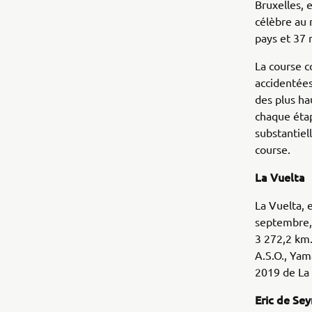
Bruxelles, 
célèbre au
pays et 37 
La course c
accidentées
des plus ha
chaque éta
substantiel
course.
La Vuelta
La Vuelta, 
septembre, 
3 272,2 km.
A.S.O., Yam
2019 de La 
Eric de Se