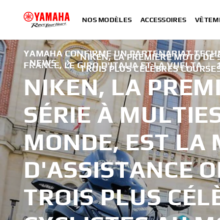
NOS MODÈLES
ACCESSOIRES
VÊTEM
YAMAHA CONFIRME UN PARTENARIAT TECHNI
NIKEN, LA PREMIÈRE MOTO DE 
NEWS
FRANCE, LE GIRO D'ITALIA ET LA VUELTA
|
TROIS PLUS CÉLÈBRES COURSE
NIKEN, LA PREM
SÉRIE À MULTIE
MONDE, EST LA
D'ASSISTANCE O
TROIS PLUS CÉL