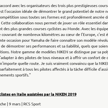
accord avec les organisateurs des trois plus prestigieuses cours
t l'occasion idéale de démontrer le grand potentiel de notre n
compétition sous toutes ses formes est profondément ancrée d
Cette collaboration nous permet de jouer un rôle essentiel dan
 des plus grandes courses cyclistes au Monde. Avec les équip
e couvrant de nombreux kilomètres au cœur de l'Europe, c'est
nte occasion pour Yamaha de faire connaître son modèle révolu
t de démontrer ses performances et sa ﬁabilité, quels que soient
itions. Notre gamme de modèles NIKEN se distingue par sa pol
s'adapter à des pilotes de tous niveaux et à oﬀrir un confort de
 n'importe quelle route. Je suis vraiment convaincu que la NIK
arfaitement à tous les pilotes aﬀectés à la tâche difficile d'assi
nements sportifs."
listes en Italie assistées par la NIKEN 2019
che | 9 mars | RCS Sport