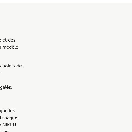
e et des
au modèle
s points de
r
galés.
gne les
d'Espagne
la NIKEN
t les