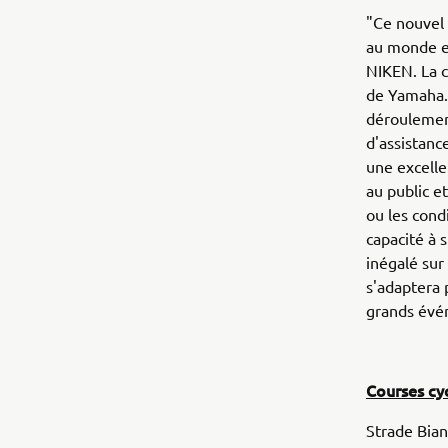
"Ce nouvel 
au monde es
NIKEN. La 
de Yamaha. 
déroulement
d'assistanc
une excelle
au public e
ou les cond
capacité à 
inégalé sur
s'adaptera p
grands évé
Courses cyc
Strade Bian