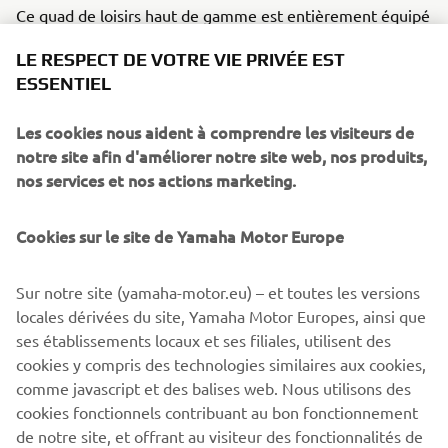
Ce quad de loisirs haut de gamme est entièrement équipé
de la technologie de transmission automatique
LE RESPECT DE VOTRE VIE PRIVÉE EST
Ultramatic®de pointe de Yamaha avec les modes gamme
ESSENTIEL
haute, gamme basse, marche arrière, point mort et
stationnement, ainsi que le pont avant débrayable et
Les cookies nous aident à comprendre les visiteurs de
bloquant On-Command® leader du marché de Yamaha
notre site afin d'améliorer notre site web, nos produits,
avec un bouton-poussoir pratique qui permet de passer
nos services et nos actions marketing.
instantanément du mode à deux roues motrices à celui à
quatre, et du mode à quatre roues motrices à celui à
quatre roues motrices avec blocage de différentiel.
Cookies sur le site de Yamaha Motor Europe
La direction assistée électronique réduit
Sur notre site (yamaha-motor.eu) – et toutes les versions
considérablement les sollicitations physiques du
locales dérivées du site, Yamaha Motor Europes, ainsi que
conducteur, en particulier sur terrain accidenté, et
ses établissements locaux et ses filiales, utilisent des
transmet des informations précises concernant le terrain
cookies y compris des technologies similaires aux cookies,
pour offrir une sensation de direction confortable et
comme javascript et des balises web. Nous utilisons des
naturelle, ce qui rend le Grizzly 700 EPS SE parfaitement
cookies fonctionnels contribuant au bon fonctionnement
adapté aux activités de loisirs et d'aventure.
de notre site, et offrant au visiteur des fonctionnalités de