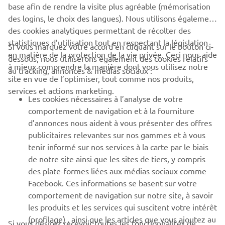
Un nouveau treuil WARN Pro-Vantage 2500 monté à
base afin de rendre la visite plus agréable (mémorisation
l'avant sera intégré pour 2020. De plus, avec une capacité
des logins, le choix des langues). Nous utilisons également
de charge de 140 kg et une capacité de remorquage de
des cookies analytiques permettant de récolter des
600 kg, le Grizzly 700 EPS SE est le quad le plus
statistiques d’utilisation tout en respectant la législation
Si vous marquez votre accord en cliquant sur le bouton ci-
performant et le mieux équipé de sa catégorie.
en matière de la protection de la vie privée. Ceci nous aide
dessous, nous utiliserons également des cookies relatifs
à mieux comprendre la manière dont vous utilisez notre
au tracking, annonces & médias sociaux :
Présentation de Grizzly 700 EPS SE
site en vue de l’optimiser, tout comme nos produits,
services et actions marketing.
Moteur quatre temps SOHC de 686 cm³ puissant de
Les cookies nécessaires à l’analyse de votre
2e génération
comportement de navigation et à la fourniture
Carrosserie compacte au style agressif
d’annonces nous aident à vous présenter des offres
Transmission automatique à variation continue
publicitaires relevantes sur nos gammes et à vous
Ultramatic® Yamaha
tenir informé sur nos services à la carte par le biais
On-Command® Yamaha 2x2, 4x4, 4x4 avec blocage
de notre site ainsi que les sites de tiers, y compris
de différentiel
des plate-formes liées aux médias sociaux comme
Suspension indépendante réglable à grand
Facebook. Ces informations se basent sur votre
débattement
comportement de navigation sur notre site, à savoir
Direction assistée électronique Yamaha
les produits et les services qui suscitent votre intérêt
Nouveau treuil WARN Pro-Vantage 2500 monté à
(profilage) , ainsi que les articles que vous ajoutez au
Si vous désirez recevoir toutes les fonctionnalités de
l'avant