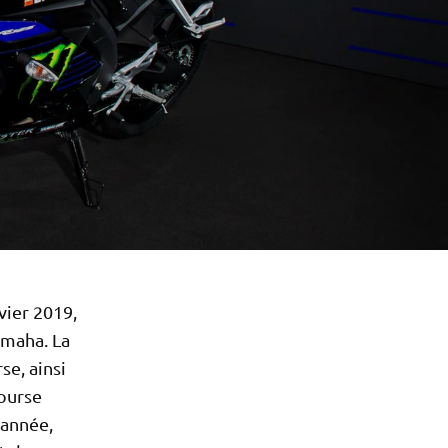
vier 2019,
amaha. La
se, ainsi
ourse
 année,