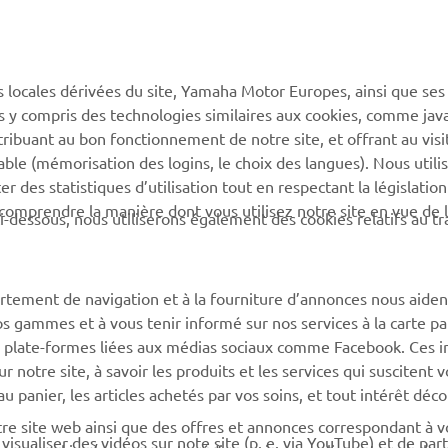
PLUS YAMAHA
SUPPORT
s locales dérivées du site, Yamaha Motor Europes, ainsi que ses
ies y compris des technologies similaires aux cookies, comme java
MyYamaha
Support de la boutique en
tribuant au bon fonctionnement de notre site, et offrant au visi
ligne
Yamaha Music
éable (mémorisation des logins, le choix des langues). Nous utili
Catalogue pièces
 des statistiques d’utilisation tout en respectant la législatio
Yamaha Racing
détachées
 comprendre la manière dont vous utilisez notre site en vue de l
i-dessous, nous utiliserons également des cookies relatifs au tr
Yamaha Motor Global
Demande d'entretien
Applications mobiles
Réseau Yamaha
rtement de navigation et à la fourniture d’annonces nous aiden
Gestion des déchets de
os gammes et à vous tenir informé sur nos services à la carte par
batteries
 des plate-formes liées aux médias sociaux comme Facebook. Ces 
notre site, à savoir les produits et les services qui suscitent v
 au panier, les articles achetés par vos soins, et tout intérêt déc
otre site web ainsi que des offres et annonces correspondant à 
isualiser des vidéos sur note site (p. e. via YouTube) et de par