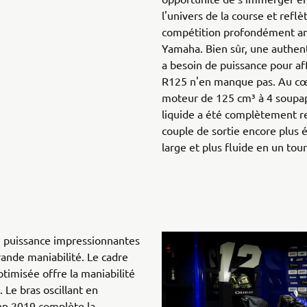
l'univers de la course et reflè
compétition profondément an
Yamaha. Bien sûr, une authen
a besoin de puissance pour aff
R125 n'en manque pas. Au cœ
moteur de 125 cm³ à 4 soupap
liquide a été complètement r
couple de sortie encore plus 
large et plus fluide en un tou
e puissance impressionnantes
ande maniabilité. Le cadre
timisée offre la maniabilité
 Le bras oscillant en
en 2019 complète la