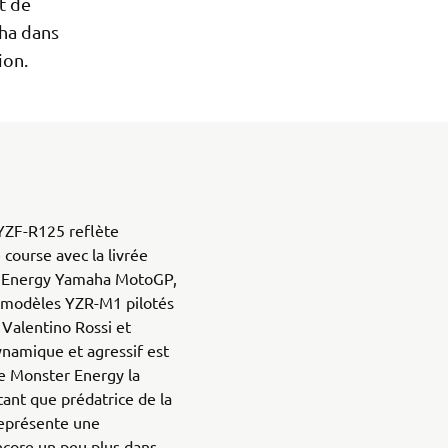
t de
ha dans
ion.
 YZF-R125 reflète
course avec la livrée
er Energy Yamaha MotoGP,
s modèles YZR-M1 pilotés
Valentino Rossi et
ynamique et agressif est
 de Monster Energy la
ant que prédatrice de la
 représente une
core un peu plus dans