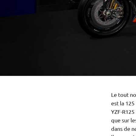
Le tout n
est la 125
YZF-R125 e
que sur l
dans de n