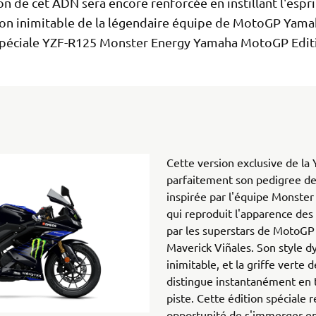
on de cet ADN sera encore renforcée en instillant l'espri
on inimitable de la légendaire équipe de MotoGP Yama
 spéciale YZF-R125 Monster Energy Yamaha MotoGP Edit
Cette version exclusive de la
parfaitement son pedigree de 
inspirée par l'équipe Monst
qui reproduit l'apparence de
par les superstars de MotoGP 
Maverick Viñales. Son style d
inimitable, et la griffe verte
distingue instantanément en t
piste. Cette édition spéciale
opportunité de s'immerger en