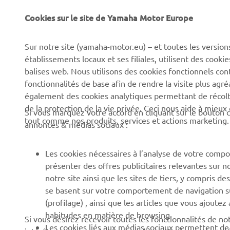
Cookies sur le site de Yamaha Motor Europe
CORPORATE
BUSINESS
Sur notre site (yamaha-motor.eu) – et toutes les version
établissements locaux et ses filiales, utilisent des cook
Découvrez Yamaha
Systèmes pour VAE
balises web. Nous utilisons des cookies fonctionnels con
News
Autorités
fonctionnalités de base afin de rendre la visite plus agr
également des cookies analytiques permettant de récolter
Événements
Parcours de golf
de la protection de la vie privée. Ceci nous aide à mieux
Si vous marquez votre accord en cliquant sur le bouton c
Press
Premiers secours
tout comme nos produits, services et actions marketing.
annonces & médias sociaux :
Travailler à Yamaha
Écoles de conduite
Devenir revendeur
Robotics
Les cookies nécessaires à l’analyse de votre compo
présenter des offres publicitaires relevantes sur n
Politique en matière de
Partenariats
notre site ainsi que les sites de tiers, y compris
droits humains
Informations techniques
se basent sur votre comportement de navigation sur 
Politique de durabilitè de
pour les réparateurs
(profilage) , ainsi que les articles que vous ajoutez
base
indépendants
habitudes en matière de browsing.
Si vous désirez recevoir toutes les fonctionnalités de n
Les cookies liés aux médias sociaux permettent de v