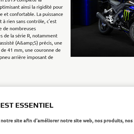
ptimisant ainsi la rigidité pour
le et confortable. La puissance
t à rien sans contrôle, c'est
re de nombreuses
es de la série R, notamment
assisté (A&amp;S) précis, une
e de 41 mm, une couronne de
pneu arrière imposant de
 EST ESSENTIEL
onster Energy Yamaha MotoGP >
notre site afin d'améliorer notre site web, nos produits, nos 