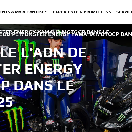
ENTS & MARCHANDISES
EXPERIENCE & PROMOTIONS
SERVIC
NSTER ENERGY YAMAHA MOTOGP DANS LE
L'ÉQUIPE MONSTER ENERGY YAMAHA MOTOGP DAN
LE L'ADN DE
TER ENERGY
P DANS LE
25