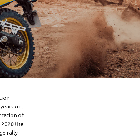
tion
years on,
eration of
r 2020 the
e rally