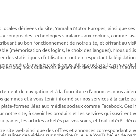
PLUS YAMAHA
SUPPORT
s locales dérivées du site, Yamaha Motor Europes, ainsi que ses
ies y compris des technologies similaires aux cookies, comme java
MyYamaha
Support de la boutique en
tribuant au bon fonctionnement de notre site, et offrant au visi
ligne
Yamaha Music
éable (mémorisation des logins, le choix des langues). Nous utili
Catalogue pièces
 des statistiques d’utilisation tout en respectant la législatio
Yamaha Racing
détachées
 comprendre la manière dont vous utilisez notre site en vue de l
i-dessous, nous utiliserons également des cookies relatifs au tr
Yamaha Motor Global
Demande d'entretien
Applications mobiles
Réseau Yamaha
rtement de navigation et à la fourniture d’annonces nous aiden
Gestion des déchets de
os gammes et à vous tenir informé sur nos services à la carte par
batteries
 des plate-formes liées aux médias sociaux comme Facebook. Ces 
notre site, à savoir les produits et les services qui suscitent v
 au panier, les articles achetés par vos soins, et tout intérêt déc
otre site web ainsi que des offres et annonces correspondant à 
isualiser des vidéos sur note site (p. e. via YouTube) et de par