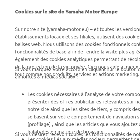
Cookies sur le site de Yamaha Motor Europe
CORPORATE
BUSINESS
Sur notre site (yamaha-motor.eu) – et toutes les version
établissements locaux et ses filiales, utilisent des cook
Découvrez Yamaha
Systèmes pour VAE
balises web. Nous utilisons des cookies fonctionnels con
News
Autorités
fonctionnalités de base afin de rendre la visite plus agr
également des cookies analytiques permettant de récolter
Événements
Parcours de golf
de la protection de la vie privée. Ceci nous aide à mieux
Si vous marquez votre accord en cliquant sur le bouton c
Press
Premiers secours
tout comme nos produits, services et actions marketing.
annonces & médias sociaux :
Travailler à Yamaha
Écoles de conduite
Devenir revendeur
Robotics
Les cookies nécessaires à l’analyse de votre compo
présenter des offres publicitaires relevantes sur n
Politique en matière de
Partenariats
notre site ainsi que les sites de tiers, y compris
droits humains
Informations techniques
se basent sur votre comportement de navigation sur 
Politique de durabilitè de
pour les réparateurs
(profilage) , ainsi que les articles que vous ajoutez
base
indépendants
habitudes en matière de browsing.
Si vous désirez recevoir toutes les fonctionnalités de n
Les cookies liés aux médias sociaux permettent de v