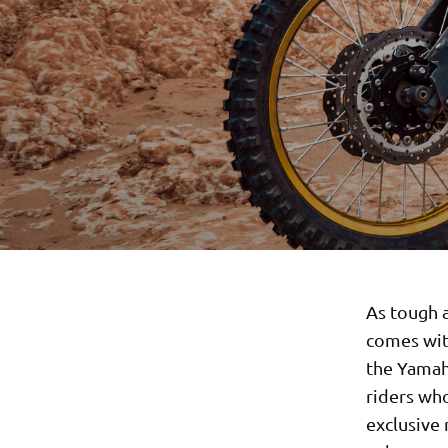
As tough a
comes wit
the Yamah
riders who
exclusive