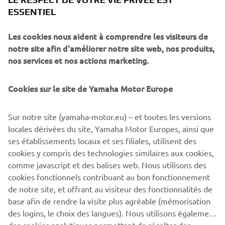
the core values that make the MT range Yamaha’s most
ESSENTIEL
successful segment, and one of the most successful
product line-ups in the European market.
Les cookies nous aident à comprendre les visiteurs de
notre site afin d'améliorer notre site web, nos produits,
nos services et nos actions marketing.
Cookies sur le site de Yamaha Motor Europe
For 2021 the MT-09 is completely redesigned. And the
radical next generation design and premium finish say it
Sur notre site (yamaha-motor.eu) – et toutes les versions
all.
locales dérivées du site, Yamaha Motor Europes, ainsi que
ses établissements locaux et ses filiales, utilisent des
New MT-09: Always moving forward.
cookies y compris des technologies similaires aux cookies,
comme javascript et des balises web. Nous utilisons des
cookies fonctionnels contribuant au bon fonctionnement
de notre site, et offrant au visiteur des fonctionnalités de
DISCOVER THE NEW MT-09
base afin de rendre la visite plus agréable (mémorisation
des logins, le choix des langues). Nous utilisons également
des cookies analytiques permettant de récolter des