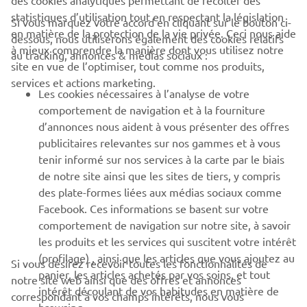
statistiques d’utilisation tout en respectant la législation
Si vous marquez votre accord en cliquant sur le bouton ci-
en matière de la protection de la vie privée. Ceci nous aide
dessous, nous utiliserons également des cookies relatifs
à mieux comprendre la manière dont vous utilisez notre
au tracking, annonces & médias sociaux :
CORPORATE
site en vue de l’optimiser, tout comme nos produits,
services et actions marketing.
Les cookies nécessaires à l’analyse de votre
BUSINESS
comportement de navigation et à la fourniture
d’annonces nous aident à vous présenter des offres
PLUS YAMAHA
publicitaires relevantes sur nos gammes et à vous
tenir informé sur nos services à la carte par le biais
SUPPORT
de notre site ainsi que les sites de tiers, y compris
des plate-formes liées aux médias sociaux comme
Facebook. Ces informations se basent sur votre
NEWSLETTER
comportement de navigation sur notre site, à savoir
les produits et les services qui suscitent votre intérêt
Découvrez en exclusivité les dernières offres, les événements
(profilage) , ainsi que les articles que vous ajoutez au
Si vous désirez recevoir toutes les fonctionnalités de
spéciaux, les nouveautés et bien plus encore
panier, les articles achetés par vos soins, et tout
notre site web ainsi que des offres et annonces
intérêt découlant de vos habitudes en matière de
correspondant à vos champs intérêts, nous vous
browsing.
demandons d’accepter les cookies liés au