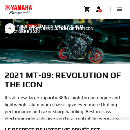
THE HYPER NAKED ICON HAS EVOLVED.
|
2021 MT-09: REVOLUTION OF THE ICON
28 OCTOBRE 2020
2021 MT-09: REVOLUTION OF
THE ICON
It’s all-new, large-capacity 889cc high-torque engine and
lightweight aluminium chassis give even more thrilling
performance and razor sharp handling. Best-in-class
electronic rider aids give you total control. In every area,
this dynamic new motorcycle is the purest expression of
LE RESPECT DE VOTRE VIE PRIVÉE EST