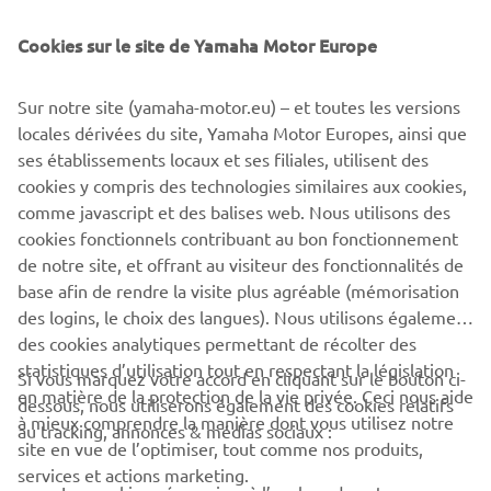
Cookies sur le site de Yamaha Motor Europe
Riders can still register their interest in the inaugural
Yamaha R3 bLU cRU European Cup until 15th December
clicking here
2020 by
.
Sur notre site (yamaha-motor.eu) – et toutes les versions
locales dérivées du site, Yamaha Motor Europes, ainsi que
ses établissements locaux et ses filiales, utilisent des
cookies y compris des technologies similaires aux cookies,
comme javascript et des balises web. Nous utilisons des
R3 BLU CRU CUP REGISTRATION
cookies fonctionnels contribuant au bon fonctionnement
de notre site, et offrant au visiteur des fonctionnalités de
base afin de rendre la visite plus agréable (mémorisation
des logins, le choix des langues). Nous utilisons également
des cookies analytiques permettant de récolter des
statistiques d’utilisation tout en respectant la législation
CORPORATE
Si vous marquez votre accord en cliquant sur le bouton ci-
en matière de la protection de la vie privée. Ceci nous aide
dessous, nous utiliserons également des cookies relatifs
à mieux comprendre la manière dont vous utilisez notre
au tracking, annonces & médias sociaux :
BUSINESS
site en vue de l’optimiser, tout comme nos produits,
services et actions marketing.
Les cookies nécessaires à l’analyse de votre
PLUS YAMAHA