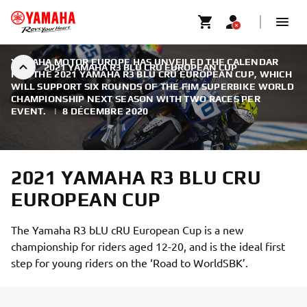
YAMAHA MOTOR EUROPE HAS UNVEILED THE CALENDAR
2021 YAMAHA R3 BLU CRU EUROPEAN CUP
FOR THE 2021 YAMAHA R3 BLU CRU EUROPEAN CUP, WHICH
WILL SUPPORT SIX ROUNDS OF THE FIM SUPERBIKE WORLD
CHAMPIONSHIP NEXT SEASON WITH TWO RACES PER
EVENT.
|
8 DÉCEMBRE 2020
2021 YAMAHA R3 BLU CRU
EUROPEAN CUP
The Yamaha R3 bLU cRU European Cup is a new
championship for riders aged 12-20, and is the ideal first
step for young riders on the ‘Road to WorldSBK’.