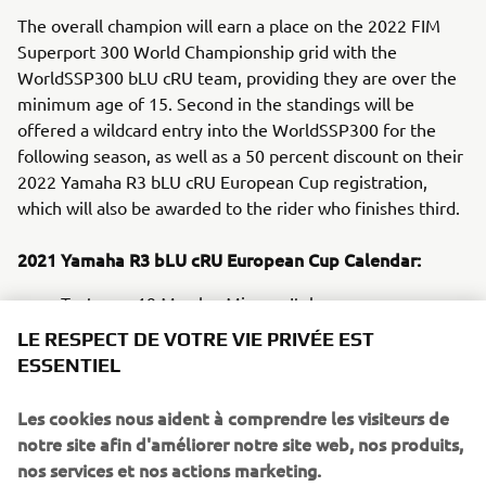
The overall champion will earn a place on the 2022 FIM
Superport 300 World Championship grid with the
WorldSSP300 bLU cRU team, providing they are over the
minimum age of 15. Second in the standings will be
offered a wildcard entry into the WorldSSP300 for the
following season, as well as a 50 percent discount on their
2022 Yamaha R3 bLU cRU European Cup registration,
which will also be awarded to the rider who finishes third.
2021 Yamaha R3 bLU cRU European Cup Calendar:
Test: 19 March – Misano, Italy
Round 1: 23-24 April – Assen, The Netherlands
LE RESPECT DE VOTRE VIE PRIVÉE EST
Round 2: 7-8 May – Estoril, Portugal
ESSENTIEL
Round 3: 11-12 June – Misano, Italy
Round 4: 2-3 July – Donington Park, UK
Les cookies nous aident à comprendre les visiteurs de
Round 5: 3-4 September – Magny-Cours, France
notre site afin d'améliorer notre site web, nos produits,
Round 6: 17-18 September – Catalunya, Spain
nos services et nos actions marketing.