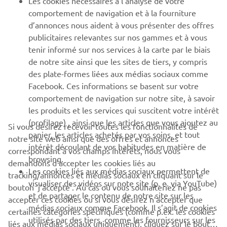
comportement de navigation et à la fourniture
d’annonces nous aident à vous présenter des offres
SUPPORT
publicitaires relevantes sur nos gammes et à vous
tenir informé sur nos services à la carte par le biais
de notre site ainsi que les sites de tiers, y compris
NEWSLETTER
des plate-formes liées aux médias sociaux comme
Facebook. Ces informations se basent sur votre
Découvrez en exclusivité les dernières offres, les événements
comportement de navigation sur notre site, à savoir
spéciaux, les nouveautés et bien plus encore
les produits et les services qui suscitent votre intérêt
(profilage) , ainsi que les articles que vous ajoutez au
Si vous désirez recevoir toutes les fonctionnalités de
panier, les articles achetés par vos soins, et tout
notre site web ainsi que des offres et annonces
intérêt découlant de vos habitudes en matière de
S'ABONNER
correspondant à vos champs intérêts, nous vous
browsing.
demandons d’accepter les cookies liés au
Les cookies liés aux médias sociaux permettent de
tracking/annonces et médias sociaux en cliquant sur le
Lisez notre politique de confidentialité pour savoir comment
visualiser des vidéos sur note site (p. e. via YouTube)
bouton ‘j’accepte’. Au cas où vous souhaiteriez ne pas
nous traitons vos données personnelles :
Politique de
et de partager le contenu de notre site sur les
Confidentialité
accepter ces cookies ou si vous désirez n’accepter que
médias sociaux comme Facebook. Il s’agit de cookies
certaines catégories spécifiques (comme p.ex. les cookies
utilisés par des tiers, comme les fournisseurs sur les
liés aux médias sociaux uniquement), cliquez sur le bouton
Belgium (French)