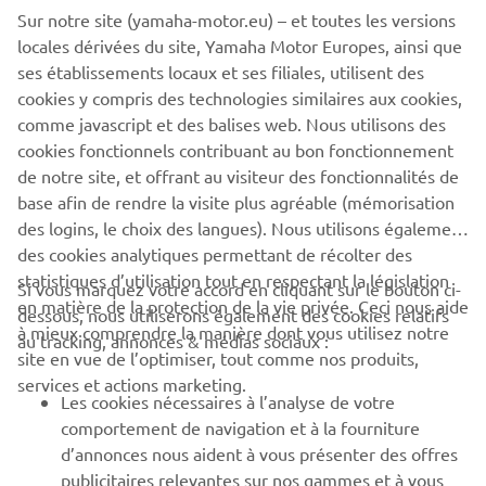
sur : www.yamaha-motor.eu
Sur notre site (yamaha-motor.eu) – et toutes les versions
locales dérivées du site, Yamaha Motor Europes, ainsi que
ses établissements locaux et ses filiales, utilisent des
cookies y compris des technologies similaires aux cookies,
comme javascript et des balises web. Nous utilisons des
LA GAMME SPORT TOURING
cookies fonctionnels contribuant au bon fonctionnement
de notre site, et offrant au visiteur des fonctionnalités de
base afin de rendre la visite plus agréable (mémorisation
des logins, le choix des langues). Nous utilisons également
des cookies analytiques permettant de récolter des
statistiques d’utilisation tout en respectant la législation
CORPORATE
Si vous marquez votre accord en cliquant sur le bouton ci-
en matière de la protection de la vie privée. Ceci nous aide
dessous, nous utiliserons également des cookies relatifs
à mieux comprendre la manière dont vous utilisez notre
au tracking, annonces & médias sociaux :
BUSINESS
site en vue de l’optimiser, tout comme nos produits,
services et actions marketing.
Les cookies nécessaires à l’analyse de votre
PLUS YAMAHA
comportement de navigation et à la fourniture
d’annonces nous aident à vous présenter des offres
SUPPORT
publicitaires relevantes sur nos gammes et à vous