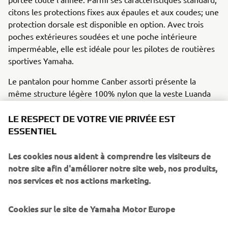
citons les protections fixes aux épaules et aux coudes; une
protection dorsale est disponible en option. Avec trois
poches extérieures soudées et une poche intérieure
imperméable, elle est idéale pour les pilotes de routières
sportives Yamaha.
Le pantalon pour homme Canber assorti présente la
même structure légère 100% nylon que la veste Luanda
et est doté d'une fermeture éclair à la taille qui s'ajuste
facilement avec la veste pour un confort de conduite
LE RESPECT DE VOTRE VIE PRIVÉE EST
maximal. Sa conception certifiée CE intègre une
ESSENTIEL
membrane imperméable et une doublure thermique
amovible ; des protections de hanche sont disponibles en
Les cookies nous aident à comprendre les visiteurs de
option.
notre site afin d'améliorer notre site web, nos produits,
nos services et nos actions marketing.
La ligne vestimentaire Yamaha comprend une gamme
complète d'équipements moto certifiés CE ainsi qu'une
Cookies sur le site de Yamaha Motor Europe
large sélection de vêtements décontractés, conçus pour
les pilotes et les fans de Yamaha. Informations complètes