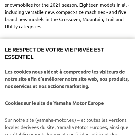
snowmobiles for the 2021 season. Eighteen models in all -
including versatile new, compact-size machines - and five
brand new models in the Crossover, Mountain, Trail and
Utility categories.
LE RESPECT DE VOTRE VIE PRIVÉE EST
ESSENTIEL
With their new high-tech engines, unique new suspension
and steering systems and new ski designs – all added to
Les cookies nous aident à comprendre les visiteurs de
the practical, innovative and luxurious features that have
notre site afin d'améliorer notre site web, nos produits,
made Yamaha the natural choice across the snowfields of
nos services et nos actions marketing.
the world, these exciting new machines deserve their
place at the top of every serious snow-player’s wish-list.
Cookies sur le site de Yamaha Motor Europe
Sur notre site (yamaha-motor.eu) – et toutes les versions
locales dérivées du site, Yamaha Motor Europes, ainsi que
DISCOVER THEM
ses établissements locaux et ses filiales, utilisent des