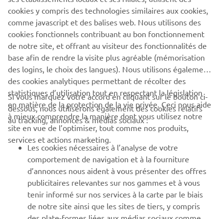
cookies y compris des technologies similaires aux cookies,
comme javascript et des balises web. Nous utilisons des
cookies fonctionnels contribuant au bon fonctionnement
de notre site, et offrant au visiteur des fonctionnalités de
base afin de rendre la visite plus agréable (mémorisation
des logins, le choix des langues). Nous utilisons également
des cookies analytiques permettant de récolter des
statistiques d’utilisation tout en respectant la législation
CORPORATE
Si vous marquez votre accord en cliquant sur le bouton ci-
en matière de la protection de la vie privée. Ceci nous aide
dessous, nous utiliserons également des cookies relatifs
à mieux comprendre la manière dont vous utilisez notre
au tracking, annonces & médias sociaux :
BUSINESS
site en vue de l’optimiser, tout comme nos produits,
services et actions marketing.
Les cookies nécessaires à l’analyse de votre
PLUS YAMAHA
comportement de navigation et à la fourniture
d’annonces nous aident à vous présenter des offres
SUPPORT
publicitaires relevantes sur nos gammes et à vous
tenir informé sur nos services à la carte par le biais
de notre site ainsi que les sites de tiers, y compris
NEWSLETTER
des plate-formes liées aux médias sociaux comme