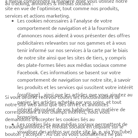
à mieux comprendre la manière dont vous utilisez notre
au tracking, annonces & médias sociaux :
BUSINESS
site en vue de l’optimiser, tout comme nos produits,
services et actions marketing.
Les cookies nécessaires à l’analyse de votre
PLUS YAMAHA
comportement de navigation et à la fourniture
d’annonces nous aident à vous présenter des offres
SUPPORT
publicitaires relevantes sur nos gammes et à vous
tenir informé sur nos services à la carte par le biais
de notre site ainsi que les sites de tiers, y compris
NEWSLETTER
des plate-formes liées aux médias sociaux comme
Facebook. Ces informations se basent sur votre
Découvrez en exclusivité les dernières offres, les événements
comportement de navigation sur notre site, à savoir
spéciaux, les nouveautés et bien plus encore
les produits et les services qui suscitent votre intérêt
(profilage) , ainsi que les articles que vous ajoutez au
Si vous désirez recevoir toutes les fonctionnalités de
panier, les articles achetés par vos soins, et tout
notre site web ainsi que des offres et annonces
intérêt découlant de vos habitudes en matière de
S'ABONNER
correspondant à vos champs intérêts, nous vous
browsing.
demandons d’accepter les cookies liés au
Les cookies liés aux médias sociaux permettent de
tracking/annonces et médias sociaux en cliquant sur le
Lisez notre politique de confidentialité pour savoir comment
visualiser des vidéos sur note site (p. e. via YouTube)
bouton ‘j’accepte’. Au cas où vous souhaiteriez ne pas
nous traitons vos données personnelles :
Politique de