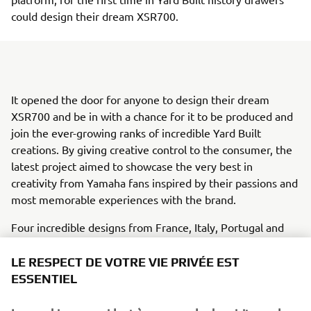
could design their dream XSR700.
It opened the door for anyone to design their dream
XSR700 and be in with a chance for it to be produced and
join the ever-growing ranks of incredible Yard Built
creations. By giving creative control to the consumer, the
latest project aimed to showcase the very best in
creativity from Yamaha fans inspired by their passions and
most memorable experiences with the brand.
Four incredible designs from France, Italy, Portugal and
Spain were selected by an open casting that promoted the
creativity of Back to the Drawing Board and sought to
LE RESPECT DE VOTRE VIE PRIVÉE EST
understand future motorcycle trends. One design from
ESSENTIEL
each participating country was chosen by a jury composed
of a local Yamaha distributor, a local customizer and a