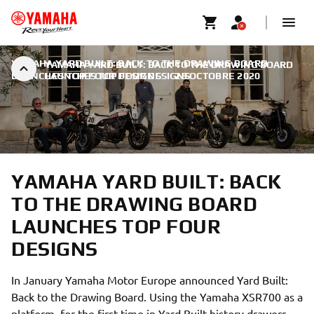
YAMAHA YARD BUILT: BACK TO THE DRAWING BOARD
YAMAHA YARD BUILT: BACK TO THE DRAWING BOARD
LAUNCHES TOP FOUR DESIGNS
LAUNCHES TOP FOUR DESIGNS
|
29 OCTOBRE 2020
YAMAHA YARD BUILT: BACK
TO THE DRAWING BOARD
LAUNCHES TOP FOUR
DESIGNS
In January Yamaha Motor Europe announced Yard Built:
Back to the Drawing Board. Using the Yamaha XSR700 as a
platform, for the first time in Yard Built history drawers