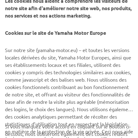
Les cookies nous aident à comprendre les visiteurs de
motorcycle journalist, and then brought to life by a
notre site afin d'améliorer notre site web, nos produits,
customizer.
nos services et nos actions marketing.
Cookies sur le site de Yamaha Motor Europe
DISCOVER MORE
Sur notre site (yamaha-motor.eu) – et toutes les versions
locales dérivées du site, Yamaha Motor Europes, ainsi que
ses établissements locaux et ses filiales, utilisent des
cookies y compris des technologies similaires aux cookies,
comme javascript et des balises web. Nous utilisons des
.
cookies fonctionnels contribuant au bon fonctionnement
de notre site, et offrant au visiteur des fonctionnalités de
base afin de rendre la visite plus agréable (mémorisation
des logins, le choix des langues). Nous utilisons également
des cookies analytiques permettant de récolter des
statistiques d’utilisation tout en respectant la législation
CORPORATE
Si vous marquez votre accord en cliquant sur le bouton ci-
en matière de la protection de la vie privée. Ceci nous aide
dessous, nous utiliserons également des cookies relatifs