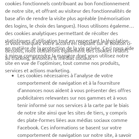
cookies fonctionnels contribuant au bon fonctionnement
de notre site, et offrant au visiteur des fonctionnalités de
base afin de rendre la visite plus agréable (mémorisation
des logins, le choix des langues). Nous utilisons également
des cookies analytiques permettant de récolter des
statistiques d’utilisation tout en respectant la législation
CORPORATE
Si vous marquez votre accord en cliquant sur le bouton ci-
en matière de la protection de la vie privée. Ceci nous aide
dessous, nous utiliserons également des cookies relatifs
à mieux comprendre la manière dont vous utilisez notre
au tracking, annonces & médias sociaux :
BUSINESS
site en vue de l’optimiser, tout comme nos produits,
services et actions marketing.
Les cookies nécessaires à l’analyse de votre
PLUS YAMAHA
comportement de navigation et à la fourniture
d’annonces nous aident à vous présenter des offres
SUPPORT
publicitaires relevantes sur nos gammes et à vous
tenir informé sur nos services à la carte par le biais
de notre site ainsi que les sites de tiers, y compris
NEWSLETTER
des plate-formes liées aux médias sociaux comme
Facebook. Ces informations se basent sur votre
Découvrez en exclusivité les dernières offres, les événements
comportement de navigation sur notre site, à savoir
spéciaux, les nouveautés et bien plus encore