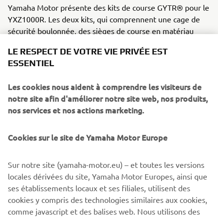
Yamaha Motor présente des kits de course GYTR® pour le
YXZ1000R. Les deux kits, qui comprennent une cage de
sécurité boulonnée, des sièges de course en matériau
Skai, des harnais de sécurité à 6 points et bien plus
LE RESPECT DE VOTRE VIE PRIVÉE EST
encore, promettent d'alimenter vos rêves de victoire dans
ESSENTIEL
le monde des courses SSV tout-terrain.
La troisième place dans la catégorie T4 (SSV) au
Les cookies nous aident à comprendre les visiteurs de
championnat du monde de cross-country FiA Baja 2021 en
notre site afin d'améliorer notre site web, nos produits,
Italie prouve les capacités incontournables des kits.
nos services et nos actions marketing.
Avec une XYZ1000R équipée avec un kit GYTR Racing, vos
Cookies sur le site de Yamaha Motor Europe
rêves de victoire ne sont pas seulement réalisables, mais
deviennent une réalité passionnante, aujourd'hui et
chaque jour.
Sur notre site (yamaha-motor.eu) – et toutes les versions
locales dérivées du site, Yamaha Motor Europes, ainsi que
ses établissements locaux et ses filiales, utilisent des
cookies y compris des technologies similaires aux cookies,
comme javascript et des balises web. Nous utilisons des
DÉCOUVREZ LE GYTR® RACING KIT