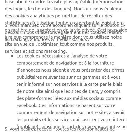
base afin de rendre la visite plus agréable (mémorisation
des logins, le choix des langues). Nous utilisons également
des cookies analytiques permettant de récolter des
statistiques d’utilisation tout en respectant la législation
CORPORATE
Si vous marquez votre accord en cliquant sur le bouton ci-
en matière de la protection de la vie privée. Ceci nous aide
dessous, nous utiliserons également des cookies relatifs
à mieux comprendre la manière dont vous utilisez notre
au tracking, annonces & médias sociaux :
BUSINESS
site en vue de l’optimiser, tout comme nos produits,
services et actions marketing.
Les cookies nécessaires à l’analyse de votre
PLUS YAMAHA
comportement de navigation et à la fourniture
d’annonces nous aident à vous présenter des offres
SUPPORT
publicitaires relevantes sur nos gammes et à vous
tenir informé sur nos services à la carte par le biais
de notre site ainsi que les sites de tiers, y compris
NEWSLETTER
des plate-formes liées aux médias sociaux comme
Facebook. Ces informations se basent sur votre
Découvrez en exclusivité les dernières offres, les événements
comportement de navigation sur notre site, à savoir
spéciaux, les nouveautés et bien plus encore
les produits et les services qui suscitent votre intérêt
(profilage) , ainsi que les articles que vous ajoutez au
Si vous désirez recevoir toutes les fonctionnalités de