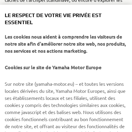
canaux d'Amsterdam, HARMO off re une expérience ultra-
souple, à la fois en eau douce et en eau salée, afi n que
LE RESPECT DE VOTRE VIE PRIVÉE EST
vous puissiez vraiment communier paisiblement avec
ESSENTIEL
votre environnement.
Les cookies nous aident à comprendre les visiteurs de
Il s'agit d'un ensemble technologique intelligent de bout
notre site afin d'améliorer notre site web, nos produits,
en bout composé d'une unité de propulsion électrique,
nos services et nos actions marketing.
d'un boîtier à distance et d'un joystick pour un
fonctionnement plus intuitif. Les moteurs électriques off
Cookies sur le site de Yamaha Motor Europe
rent une nouvelle dimension à votre plaisir de l'eau, étant
suffi samment silencieux pour que vous puissiez profi ter,
pleinement et sans être dérangé, des sons de la nature.
Sur notre site (yamaha-motor.eu) – et toutes les versions
locales dérivées du site, Yamaha Motor Europes, ainsi que
ses établissements locaux et ses filiales, utilisent des
cookies y compris des technologies similaires aux cookies,
comme javascript et des balises web. Nous utilisons des
EN SAVOIR PLUS
cookies fonctionnels contribuant au bon fonctionnement
de notre site, et offrant au visiteur des fonctionnalités de