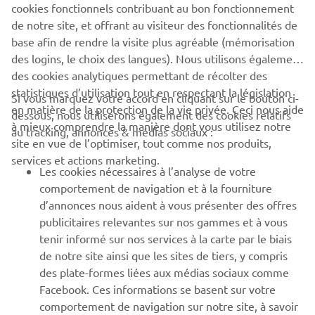
cookies fonctionnels contribuant au bon fonctionnement
de notre site, et offrant au visiteur des fonctionnalités de
base afin de rendre la visite plus agréable (mémorisation
des logins, le choix des langues). Nous utilisons également
des cookies analytiques permettant de récolter des
CORPORATE
statistiques d’utilisation tout en respectant la législation
Si vous marquez votre accord en cliquant sur le bouton ci-
en matière de la protection de la vie privée. Ceci nous aide
dessous, nous utiliserons également des cookies relatifs
à mieux comprendre la manière dont vous utilisez notre
au tracking, annonces & médias sociaux :
BUSINESS
site en vue de l’optimiser, tout comme nos produits,
services et actions marketing.
Les cookies nécessaires à l’analyse de votre
PLUS YAMAHA
comportement de navigation et à la fourniture
d’annonces nous aident à vous présenter des offres
SUPPORT
publicitaires relevantes sur nos gammes et à vous
tenir informé sur nos services à la carte par le biais
de notre site ainsi que les sites de tiers, y compris
NEWSLETTER
des plate-formes liées aux médias sociaux comme
Facebook. Ces informations se basent sur votre
Découvrez en exclusivité les dernières offres, les événements
spéciaux, les nouveautés et bien plus encore
comportement de navigation sur notre site, à savoir