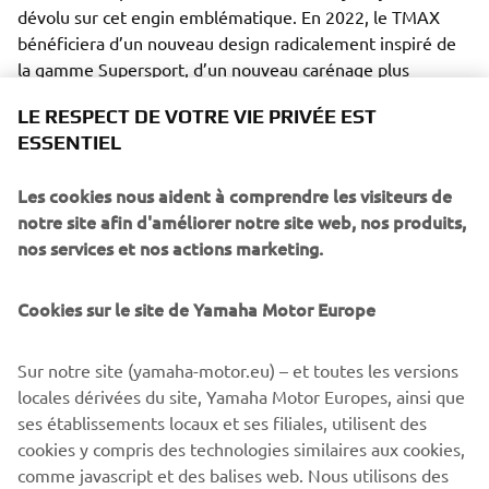
dévolu sur cet engin emblématique. En 2022, le TMAX
bénéficiera d’un nouveau design radicalement inspiré de
la gamme Supersport, d’un nouveau carénage plus
compact ainsi que d’une refonte des roues et suspensions,
LE RESPECT DE VOTRE VIE PRIVÉE EST
offrant de ce fait une conduite plus sportive. C’est
ESSENTIEL
également le scooter le plus intelligent et le plus
performant de la gamme Yamaha Sport, grâce à ses
Les cookies nous aident à comprendre les visiteurs de
instruments TFT connectés en couleur de 7 pouces offrant
notre site afin d'améliorer notre site web, nos produits,
une navigation Garmin à carte complète.
nos services et nos actions marketing.
Cookies sur le site de Yamaha Motor Europe
.
Sur notre site (yamaha-motor.eu) – et toutes les versions
locales dérivées du site, Yamaha Motor Europes, ainsi que
ses établissements locaux et ses filiales, utilisent des
cookies y compris des technologies similaires aux cookies,
comme javascript et des balises web. Nous utilisons des
UNE EXPÉRIENCE AU MAX