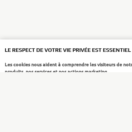
LE RESPECT DE VOTRE VIE PRIVÉE EST ESSENTIEL
Les cookies nous aident à comprendre les visiteurs de notr
produits, nos services et nos actions marketing.
Cookies sur le site de Yamaha Motor Europe
Sur notre site (yamaha-motor.eu) – et toutes les versions lo
que ses établissements locaux et ses filiales, utilisent des c
cookies, comme javascript et des balises web. Nous utilisons
fonctionnement de notre site, et offrant au visiteur des fonct