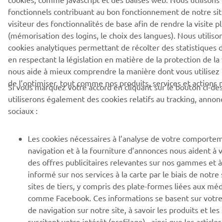
fonctionnels contribuant au bon fonctionnement de notre site
visiteur des fonctionnalités de base afin de rendre la visite p
(mémorisation des logins, le choix des langues). Nous utilis
cookies analytiques permettant de récolter des statistiques d’
en respectant la législation en matière de la protection de la 
nous aide à mieux comprendre la manière dont vous utilisez 
de l’optimiser, tout comme nos produits, services et actions
Si vous marquez votre accord en cliquant sur le bouton ci-de
utiliserons également des cookies relatifs au tracking, anno
sociaux :
Les cookies nécessaires à l’analyse de votre comporte
navigation et à la fourniture d’annonces nous aident à
des offres publicitaires relevantes sur nos gammes et à
informé sur nos services à la carte par le biais de notre 
sites de tiers, y compris des plate-formes liées aux méd
comme Facebook. Ces informations se basent sur vot
de navigation sur notre site, à savoir les produits et les
suscitent votre intérêt (profilage) , ainsi que les articl