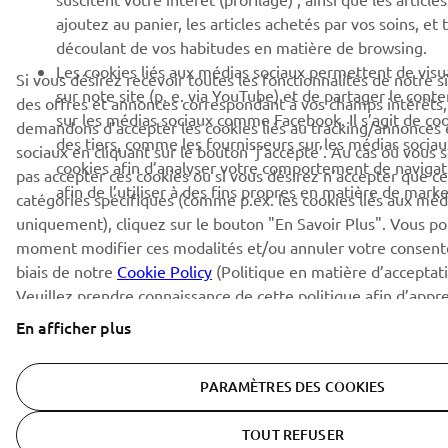
ajoutez au panier, les articles achetés par vos soins, et 
découlant de vos habitudes en matière de browsing.
Les cookies liés aux médias sociaux permettent de visu
Si vous désirez recevoir toutes les fonctionnalités de notre s
sur note site (p. e. via YouTube) et de partager le cont
des offres et annonces correspondant à vos champs intérêts
sur les médias sociaux comme Facebook. Il s’agit de cook
demandons d’accepter les cookies liés au tracking/annonces
des tiers, comme les fournisseurs sur les médias sociaux
sociaux en cliquant sur le bouton ‘j’accepte’. Au cas où vous 
cookies afin d’analyser votre comportement de navigat
pas accepter ces cookies ou si vous désirez n’accepter que ce
afin de l’utiliser à des fins propres en matière de marke
catégories spécifiques (comme p.ex. les cookies liés aux méd
uniquement), cliquez sur le bouton "En Savoir Plus". Vous po
moment modifier ces modalités et/ou annuler votre consent
biais de notre
Cookie Policy
(Politique en matière d’acceptati
Veuillez prendre connaissance de cette politique afin d’appre
cookies que nous utilisons ainsi que sur la façon dont nous uti
En afficher plus
pour optimiser votre expérience utilisateur.
PARAMÈTRES DES COOKIES
TOUT REFUSER