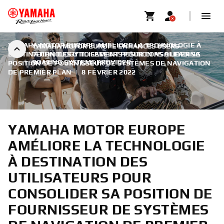
YAMAHA MOTOR EUROPE AMÉLIORE LA TECHNOLOGIE À
YAMAHA MOTOR EUROPE ENHANCES USERS-
DESTINATION DES UTILISATEURS POUR CONSOLIDER SA
TECHNOLOGY TO CEMENT POSITION AS A LEADING
BOATING SYSTEMS PROVIDER
POSITION DE FOURNISSEUR DE SYSTÈMES DE NAVIGATION
DE PREMIER PLAN
|
8 FÉVRIER 2022
YAMAHA MOTOR EUROPE
AMÉLIORE LA TECHNOLOGIE
À DESTINATION DES
UTILISATEURS POUR
CONSOLIDER SA POSITION DE
FOURNISSEUR DE SYSTÈMES