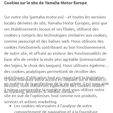
Cookies sur le site de Yamaha Motor Europe
Yamaha Motor Europe à proposer une solution de bout en
bout, off rant une expérience de navigation améliorée et
simplifi ée aux professionnels comme aux débutants.
Sur notre site (yamaha-motor.eu) – et toutes les versions
locales dérivées du site, Yamaha Motor Europes, ainsi que
ses établissements locaux et ses filiales, utilisent des
cookies y compris des technologies similaires aux cookies,
comme javascript et des balises web. Nous utilisons des
EN SAVOIR PLUS
cookies fonctionnels contribuant au bon fonctionnement
de notre site, et offrant au visiteur des fonctionnalités de
base afin de rendre la visite plus agréable (mémorisation
des logins, le choix des langues). Nous utilisons également
des cookies analytiques permettant de récolter des
statistiques d’utilisation tout en respectant la législation
CORPORATE
Si vous marquez votre accord en cliquant sur le bouton ci-
en matière de la protection de la vie privée. Ceci nous aide
dessous, nous utiliserons également des cookies relatifs
à mieux comprendre la manière dont vous utilisez notre
au tracking, annonces & médias sociaux :
BUSINESS
site en vue de l’optimiser, tout comme nos produits,
services et actions marketing.
Les cookies nécessaires à l’analyse de votre
PLUS YAMAHA
comportement de navigation et à la fourniture