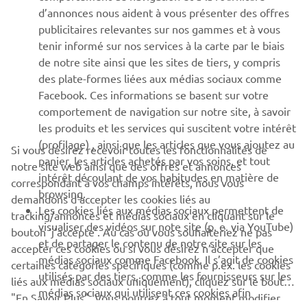
d’annonces nous aident à vous présenter des offres
SUPPORT
publicitaires relevantes sur nos gammes et à vous
tenir informé sur nos services à la carte par le biais
de notre site ainsi que les sites de tiers, y compris
NEWSLETTER
des plate-formes liées aux médias sociaux comme
Facebook. Ces informations se basent sur votre
Découvrez en exclusivité les dernières offres, les événements
comportement de navigation sur notre site, à savoir
spéciaux, les nouveautés et bien plus encore
les produits et les services qui suscitent votre intérêt
(profilage) , ainsi que les articles que vous ajoutez au
Si vous désirez recevoir toutes les fonctionnalités de
panier, les articles achetés par vos soins, et tout
notre site web ainsi que des offres et annonces
intérêt découlant de vos habitudes en matière de
S'ABONNER
correspondant à vos champs intérêts, nous vous
browsing.
demandons d’accepter les cookies liés au
Les cookies liés aux médias sociaux permettent de
tracking/annonces et médias sociaux en cliquant sur le
Lisez notre politique de confidentialité pour savoir comment
visualiser des vidéos sur note site (p. e. via YouTube)
bouton ‘j’accepte’. Au cas où vous souhaiteriez ne pas
nous traitons vos données personnelles :
Politique de
et de partager le contenu de notre site sur les
Confidentialité
accepter ces cookies ou si vous désirez n’accepter que
médias sociaux comme Facebook. Il s’agit de cookies
certaines catégories spécifiques (comme p.ex. les cookies
utilisés par des tiers, comme les fournisseurs sur les
liés aux médias sociaux uniquement), cliquez sur le bouton
Belgium (French)
médias sociaux qui utilisent ces cookies afin
"En Savoir Plus". Vous pourrez à tout moment modifier