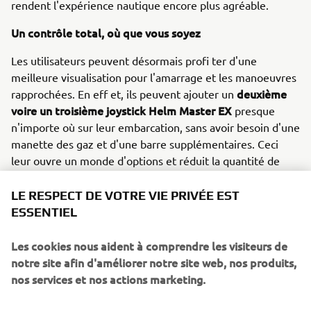
rendent l'expérience nautique encore plus agréable.
Un contrôle total, où que vous soyez
Les utilisateurs peuvent désormais profi ter d'une
meilleure visualisation pour l'amarrage et les manoeuvres
deuxième
rapprochées. En eff et, ils peuvent ajouter un
voire un troisième joystick Helm Master EX
presque
n'importe où sur leur embarcation, sans avoir besoin d'une
manette des gaz et d'une barre supplémentaires. Ceci
leur ouvre un monde d'options et réduit la quantité de
composants nécessaires. Par ailleurs, les réglages de la
fonction Auto-trim permettent d'atteindre encore plus
LE RESPECT DE VOTRE VIE PRIVÉE EST
facilement des performances et une efficacité optimales
ESSENTIEL
en marche.
Les cookies nous aident à comprendre les visiteurs de
Déjà au sommet des systèmes d'intégration pour bateaux
notre site afin d'améliorer notre site web, nos produits,
et partenaire idéal de la gamme exceptionnelle de
nos services et nos actions marketing.
moteurs Premium et High-Power de Yamaha, le Helm
Master EX démontre une fois de plus l'engagement de