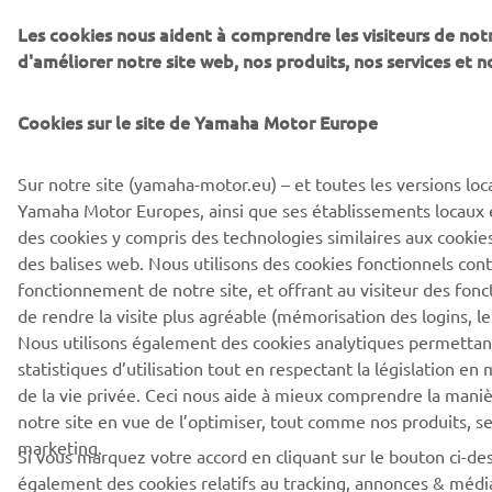
Politique de
Informations sur nos
Conditions
Les cookies nous aident à comprendre les visiteurs de notr
confidentialité
cookies
d'utilisation
d'améliorer notre site web, nos produits, nos services et 
Cookies sur le site de Yamaha Motor Europe
Sur notre site (yamaha-motor.eu) – et toutes les versions loca
Yamaha Motor Europes, ainsi que ses établissements locaux et 
des cookies y compris des technologies similaires aux cookie
des balises web. Nous utilisons des cookies fonctionnels con
fonctionnement de notre site, et offrant au visiteur des fonc
de rendre la visite plus agréable (mémorisation des logins, le
Nous utilisons également des cookies analytiques permettant
statistiques d’utilisation tout en respectant la législation en
de la vie privée. Ceci nous aide à mieux comprendre la maniè
notre site en vue de l’optimiser, tout comme nos produits, se
marketing.
Si vous marquez votre accord en cliquant sur le bouton ci-des
également des cookies relatifs au tracking, annonces & média