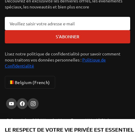
Découvrez en exclusivité les dernières offres, les événements
spéciaux, les nouveautés et bien plus encore
S'ABONNER
Lisez notre politique de confidentialité pour savoir comment
nous traitons vos données personnelles :
Politique de
Confidentialité
Belgium (French)
© Copyright - 2026 Yamaha Motor Europe N.V. - All Rights
Reserved
LE RESPECT DE VOTRE VIE PRIVÉE EST ESSENTIEL