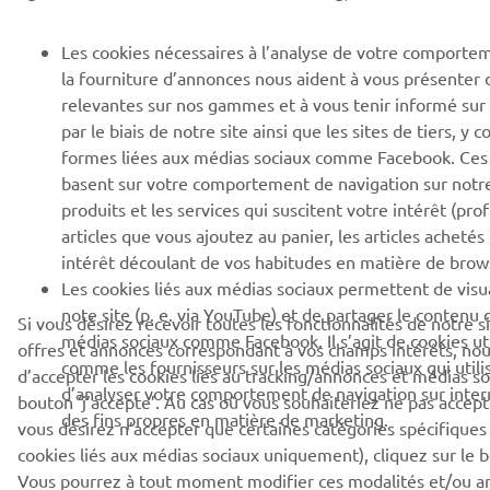
Les cookies nécessaires à l’analyse de votre comportem
la fourniture d’annonces nous aident à vous présenter d
relevantes sur nos gammes et à vous tenir informé sur n
par le biais de notre site ainsi que les sites de tiers, y 
formes liées aux médias sociaux comme Facebook. Ces 
basent sur votre comportement de navigation sur notre s
produits et les services qui suscitent votre intérêt (profi
articles que vous ajoutez au panier, les articles achetés 
intérêt découlant de vos habitudes en matière de brow
Les cookies liés aux médias sociaux permettent de visua
note site (p. e. via YouTube) et de partager le contenu d
Si vous désirez recevoir toutes les fonctionnalités de notre s
médias sociaux comme Facebook. Il s’agit de cookies util
offres et annonces correspondant à vos champs intérêts, n
comme les fournisseurs sur les médias sociaux qui utili
d’accepter les cookies liés au tracking/annonces et médias so
d’analyser votre comportement de navigation sur internet
bouton ‘j’accepte’. Au cas où vous souhaiteriez ne pas accept
des fins propres en matière de marketing.
vous désirez n’accepter que certaines catégories spécifiques
cookies liés aux médias sociaux uniquement), cliquez sur le 
Vous pourrez à tout moment modifier ces modalités et/ou a