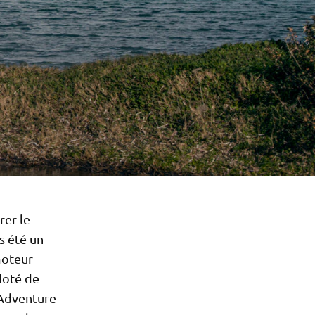
rer le
s été un
moteur
doté de
 Adventure