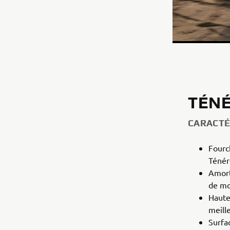
TÉNÉ
CARACTÉ
Fourc
Ténér
Amort
de mo
Haute
meill
Surfa