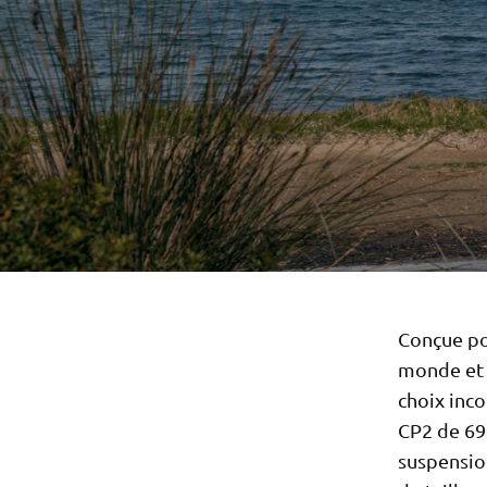
Conçue pou
monde et 
choix inc
CP2 de 69
suspensio