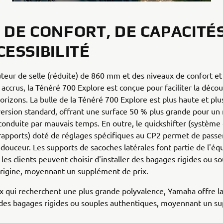
 DE CONFORT, DE CAPACITÉS
CESSIBILITÉ
teur de selle (réduite) de 860 mm et des niveaux de confort et
ccrus, la Ténéré 700 Explore est conçue pour faciliter la déco
rizons. La bulle de la Ténéré 700 Explore est plus haute et plu
 version standard, offrant une surface 50 % plus grande pour un
conduite par mauvais temps. En outre, le quickshifter (système
rapports) doté de réglages spécifiques au CP2 permet de passer
 douceur. Les supports de sacoches latérales font partie de l'é
 les clients peuvent choisir d'installer des bagages rigides ou s
rigine, moyennant un supplément de prix.
x qui recherchent une plus grande polyvalence, Yamaha offre la 
des bagages rigides ou souples authentiques, moyennant un s