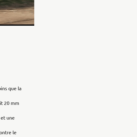
ns que la
oit 20 mm
 et une
ontre le