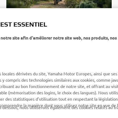
 EST ESSENTIEL
notre site afin d'améliorer notre site web, nos produits, nos 
PLUS YAMAHA
SUPPORT
s locales dérivées du site, Yamaha Motor Europes, ainsi que ses
ies y compris des technologies similaires aux cookies, comme java
MyYamaha
Support de la boutique en
tribuant au bon fonctionnement de notre site, et offrant au visi
ligne
Yamaha Music
éable (mémorisation des logins, le choix des langues). Nous utili
Catalogue pièces
 des statistiques d’utilisation tout en respectant la législatio
Yamaha Racing
détachées
 comprendre la manière dont vous utilisez notre site en vue de l
i-dessous, nous utiliserons également des cookies relatifs au tr
Yamaha Motor Global
Demande d'entretien