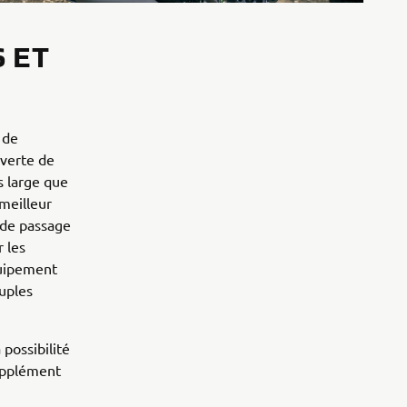
 ET
 de
uverte de
s large que
 meilleur
 de passage
 les
quipement
ouples
possibilité
upplément