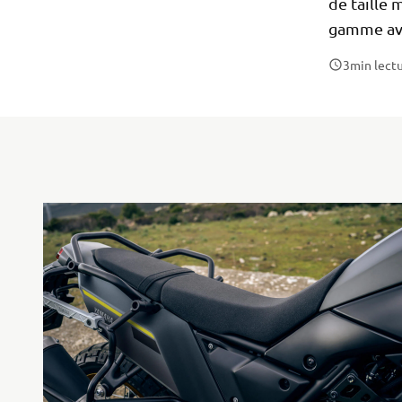
de taille
gamme ave
3
min lect