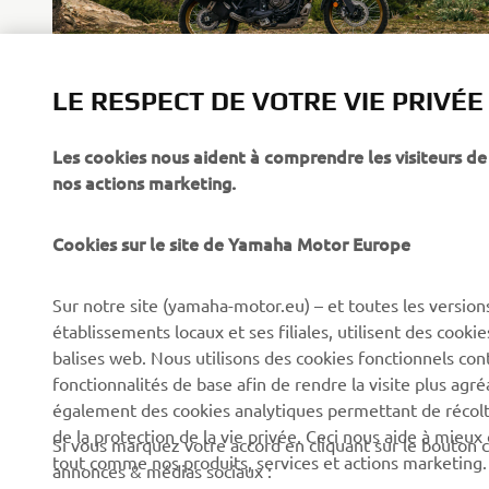
LE RESPECT DE VOTRE VIE PRIVÉE
Les cookies nous aident à comprendre les visiteurs de 
nos actions marketing.
Cookies sur le site de Yamaha Motor Europe
CORPORATE
BUSINESS
Sur notre site (yamaha-motor.eu) – et toutes les version
établissements locaux et ses filiales, utilisent des cook
Découvrez Yamaha
Systèmes pour VAE
balises web. Nous utilisons des cookies fonctionnels con
News
Autorités
fonctionnalités de base afin de rendre la visite plus agr
également des cookies analytiques permettant de récolter
Événements
Parcours de golf
de la protection de la vie privée. Ceci nous aide à mieux
Si vous marquez votre accord en cliquant sur le bouton c
Press
Premiers secours
tout comme nos produits, services et actions marketing.
annonces & médias sociaux :