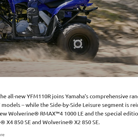
the all-new YFM110R joins Yamaha’s comprehensive ran
 models – while the Side-by-Side Leisure segment is re
new Wolverine® RMAX™4 1000 LE and the special editi
® X4 850 SE and Wolverine® X2 850 SE.
ure