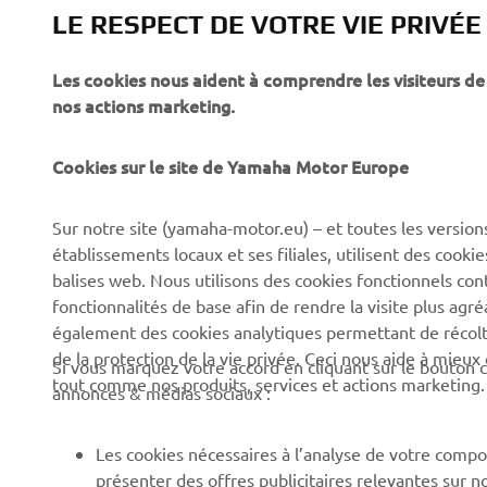
LE RESPECT DE VOTRE VIE PRIVÉE
Les cookies nous aident à comprendre les visiteurs de 
nos actions marketing.
Cookies sur le site de Yamaha Motor Europe
CORPORATE
BUSINESS
Sur notre site (yamaha-motor.eu) – et toutes les version
établissements locaux et ses filiales, utilisent des cook
Découvrez Yamaha
Systèmes pour VAE
balises web. Nous utilisons des cookies fonctionnels con
News
Autorités
fonctionnalités de base afin de rendre la visite plus agr
également des cookies analytiques permettant de récolter
Événements
Parcours de golf
de la protection de la vie privée. Ceci nous aide à mieux
Si vous marquez votre accord en cliquant sur le bouton c
Press
Premiers secours
tout comme nos produits, services et actions marketing.
annonces & médias sociaux :
Travailler à Yamaha
Écoles de conduite
Devenir revendeur
Robotics
Les cookies nécessaires à l’analyse de votre compo
présenter des offres publicitaires relevantes sur n