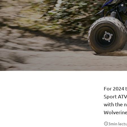
For 2024 
Sport ATV
with the 
Wolverine
3
min lect