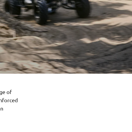
ge of
inforced
on