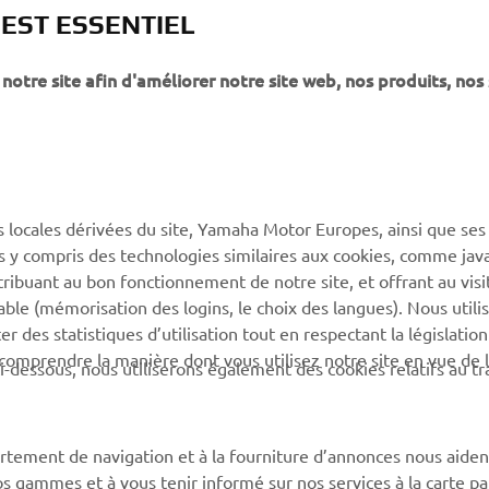
 EST ESSENTIEL
notre site afin d'améliorer notre site web, nos produits, nos 
PLUS YAMAHA
SUPPORT
s locales dérivées du site, Yamaha Motor Europes, ainsi que ses
ies y compris des technologies similaires aux cookies, comme java
MyYamaha
Support de la boutique en
tribuant au bon fonctionnement de notre site, et offrant au visi
ligne
Yamaha Music
éable (mémorisation des logins, le choix des langues). Nous utili
Catalogue pièces
 des statistiques d’utilisation tout en respectant la législatio
Yamaha Racing
détachées
 comprendre la manière dont vous utilisez notre site en vue de l
i-dessous, nous utiliserons également des cookies relatifs au tr
Yamaha Motor Global
Demande d'entretien
Applications mobiles
Réseau Yamaha
rtement de navigation et à la fourniture d’annonces nous aiden
Gestion des déchets de
os gammes et à vous tenir informé sur nos services à la carte par