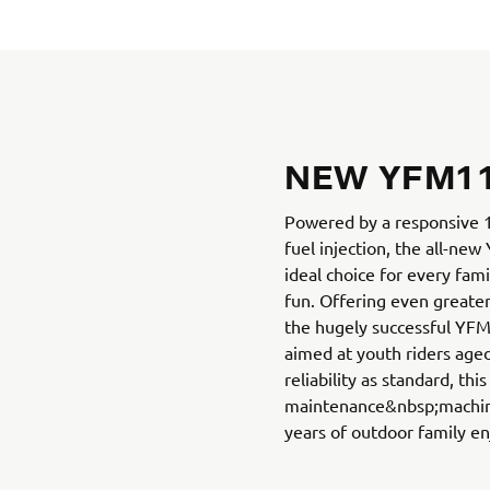
NEW YFM1
Powered by a responsive 1
fuel injection, the all-ne
ideal choice for every fami
fun. Offering even greate
the hugely successful YF
aimed at youth riders age
reliability as standard, this
maintenance&nbsp;machine
years of outdoor family e