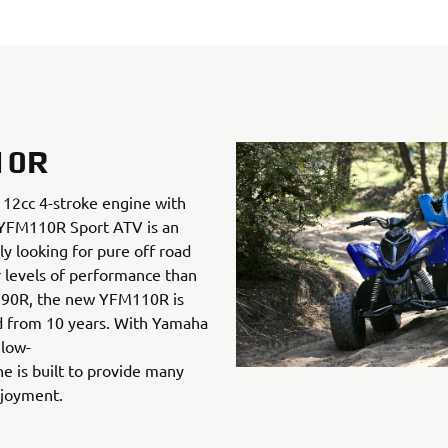
10R
12cc 4-stroke engine with
w YFM110R Sport ATV is an
ly looking for pure off road
r levels of performance than
M90R, the new YFM110R is
d from 10 years. With Yamaha
 low-
 is built to provide many
njoyment.