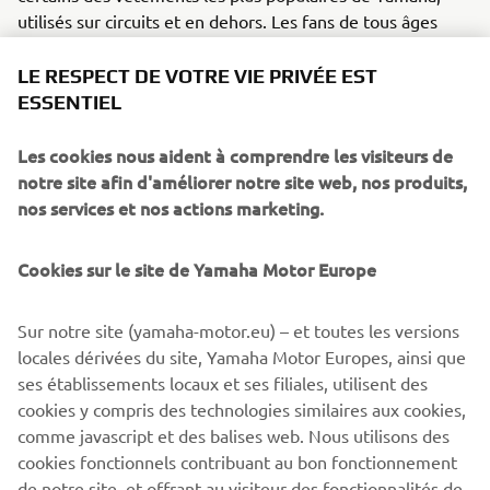
utilisés sur circuits et en dehors. Les fans de tous âges
peuvent trouver leur bonheur, avec des t-shirts,
casquettes et sweats à capuche Yamaha à la fois naturels
LE RESPECT DE VOTRE VIE PRIVÉE EST
et incontournables.
ESSENTIEL
Adorée dans le monde entier pour ses inspirations néo-
Les cookies nous aident à comprendre les visiteurs de
rétro, la gamme Sport Heritage XSR de Yamaha engage
notre site afin d'améliorer notre site web, nos produits,
collection Faster Sons 2024
la
. Cette collection de
nos services et nos actions marketing.
vêtements vintage décontractés, ou particulièrement
adaptés au pilotage, adopte des tons blancs, noirs, kakis et
Cookies sur le site de Yamaha Motor Europe
orange qui rendent hommage aux pilotes légendaires de
la marque, sans écarter les techniques de confection les
plus modernes.
Sur notre site (yamaha-motor.eu) – et toutes les versions
locales dérivées du site, Yamaha Motor Europes, ainsi que
ses établissements locaux et ses filiales, utilisent des
cookies y compris des technologies similaires aux cookies,
comme javascript et des balises web. Nous utilisons des
VESTIMENTAIRE YAMAHA 2024
cookies fonctionnels contribuant au bon fonctionnement
de notre site, et offrant au visiteur des fonctionnalités de