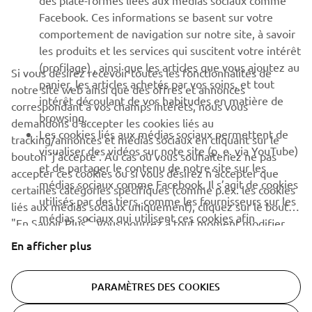
des plate-formes liées aux médias sociaux comme
Facebook. Ces informations se basent sur votre
Découvrez en exclusivité les dernières offres, les événements
comportement de navigation sur notre site, à savoir
spéciaux, les nouveautés et bien plus encore
les produits et les services qui suscitent votre intérêt
(profilage) , ainsi que les articles que vous ajoutez au
Si vous désirez recevoir toutes les fonctionnalités de
panier, les articles achetés par vos soins, et tout
notre site web ainsi que des offres et annonces
intérêt découlant de vos habitudes en matière de
S'ABONNER
correspondant à vos champs intérêts, nous vous
browsing.
demandons d’accepter les cookies liés au
Les cookies liés aux médias sociaux permettent de
tracking/annonces et médias sociaux en cliquant sur le
Lisez notre politique de confidentialité pour savoir comment
visualiser des vidéos sur note site (p. e. via YouTube)
bouton ‘j’accepte’. Au cas où vous souhaiteriez ne pas
nous traitons vos données personnelles :
Politique de
et de partager le contenu de notre site sur les
Confidentialité
accepter ces cookies ou si vous désirez n’accepter que
médias sociaux comme Facebook. Il s’agit de cookies
certaines catégories spécifiques (comme p.ex. les cookies
utilisés par des tiers, comme les fournisseurs sur les
liés aux médias sociaux uniquement), cliquez sur le bouton
Belgium (French)
médias sociaux qui utilisent ces cookies afin
"En Savoir Plus". Vous pourrez à tout moment modifier
d’analyser votre comportement de navigation sur
ces modalités et/ou annuler votre consentement par le
En afficher plus
internet afin de l’utiliser à des fins propres en
biais de notre
Cookie Policy
(Politique en matière
matière de marketing.
d’acceptation de cookies). Veuillez prendre connaissance
PARAMÈTRES DES COOKIES
de cette politique afin d’apprendre plus sur les cookies
© Copyright - 2026 Yamaha Motor Europe N.V. - All Rights
que nous utilisons ainsi que sur la façon dont nous