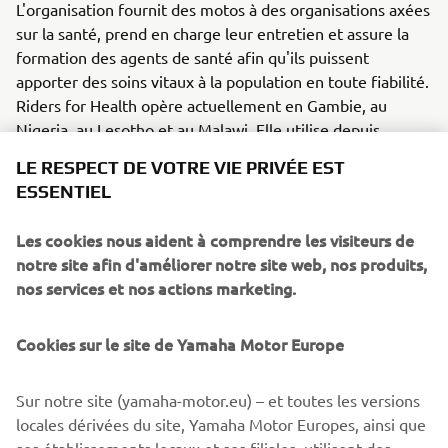
L'organisation fournit des motos à des organisations axées
sur la santé, prend en charge leur entretien et assure la
formation des agents de santé afin qu'ils puissent
apporter des soins vitaux à la population en toute fiabilité.
Riders for Health opère actuellement en Gambie, au
Nigeria, au Lesotho et au Malawi. Elle utilise depuis
longtemps des Yamaha AG100/200. Il était donc tout
LE RESPECT DE VOTRE VIE PRIVÉE EST
naturel que l’organisation se tourne vers Yamaha dans le
ESSENTIEL
cadre de ce partenariat, puisque la philosophie de
l’entreprise est d’apporter une contribution sociale et une
Les cookies nous aident à comprendre les visiteurs de
valeur ajoutée au quotidien. Yamaha apporte son soutien
notre site afin d'améliorer notre site web, nos produits,
à Riders for Health et à son organisme de financement
nos services et nos actions marketing.
basé au Royaume-Uni, Two Wheels for Life, en aidant à
mieux faire connaître leur travail et à organiser des
Cookies sur le site de Yamaha Motor Europe
événements de collecte de fonds. Rejoignez-nous dès
maintenant pour aider Riders for Health à sauver des vies.
Pour en savoir plus, consultez le site Web de Yamaha
Sur notre site (yamaha-motor.eu) – et toutes les versions
Motor for Riders
locales dérivées du site, Yamaha Motor Europes, ainsi que