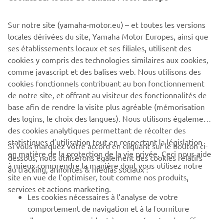
Sur notre site (yamaha-motor.eu) – et toutes les versions
locales dérivées du site, Yamaha Motor Europes, ainsi que
ses établissements locaux et ses filiales, utilisent des
cookies y compris des technologies similaires aux cookies,
comme javascript et des balises web. Nous utilisons des
cookies fonctionnels contribuant au bon fonctionnement
de notre site, et offrant au visiteur des fonctionnalités de
base afin de rendre la visite plus agréable (mémorisation
des logins, le choix des langues). Nous utilisons également
des cookies analytiques permettant de récolter des
statistiques d’utilisation tout en respectant la législation
CORPORATE
Si vous marquez votre accord en cliquant sur le bouton ci-
en matière de la protection de la vie privée. Ceci nous aide
dessous, nous utiliserons également des cookies relatifs
à mieux comprendre la manière dont vous utilisez notre
au tracking, annonces & médias sociaux :
BUSINESS
site en vue de l’optimiser, tout comme nos produits,
services et actions marketing.
Les cookies nécessaires à l’analyse de votre
PLUS YAMAHA
comportement de navigation et à la fourniture