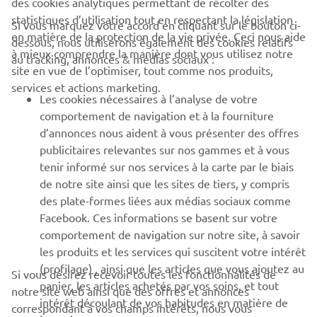
des cookies analytiques permettant de récolter des
statistiques d’utilisation tout en respectant la législation
CORPORATE
Si vous marquez votre accord en cliquant sur le bouton ci-
en matière de la protection de la vie privée. Ceci nous aide
dessous, nous utiliserons également des cookies relatifs
à mieux comprendre la manière dont vous utilisez notre
au tracking, annonces & médias sociaux :
BUSINESS
site en vue de l’optimiser, tout comme nos produits,
services et actions marketing.
Les cookies nécessaires à l’analyse de votre
PLUS YAMAHA
comportement de navigation et à la fourniture
d’annonces nous aident à vous présenter des offres
SUPPORT
publicitaires relevantes sur nos gammes et à vous
tenir informé sur nos services à la carte par le biais
de notre site ainsi que les sites de tiers, y compris
NEWSLETTER
des plate-formes liées aux médias sociaux comme
Facebook. Ces informations se basent sur votre
Découvrez en exclusivité les dernières offres, les événements
comportement de navigation sur notre site, à savoir
spéciaux, les nouveautés et bien plus encore
les produits et les services qui suscitent votre intérêt
(profilage) , ainsi que les articles que vous ajoutez au
Si vous désirez recevoir toutes les fonctionnalités de
panier, les articles achetés par vos soins, et tout
notre site web ainsi que des offres et annonces
intérêt découlant de vos habitudes en matière de
S'ABONNER
correspondant à vos champs intérêts, nous vous