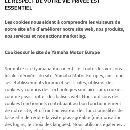
LE RESPECT DE VOTRE VIE PRIVÉE EST
difference to boat builders, at the same 
ESSENTIEL
time contributing to our global marine 
Les cookies nous aident à comprendre les visiteurs de
sustainability goals.
notre site afin d'améliorer notre site web, nos produits,
— Fabrice Lacoume, Marine Director of 
nos services et nos actions marketing.
Yamaha Motor Europe
Cookies sur le site de Yamaha Motor Europe
Sur notre site (yamaha-motor.eu) – et toutes les versions
locales dérivées du site, Yamaha Motor Europes, ainsi que
1
/
31
ses établissements locaux et ses filiales, utilisent des
cookies y compris des technologies similaires aux cookies,
comme javascript et des balises web. Nous utilisons des
MORE CORPORATE NEWS
cookies fonctionnels contribuant au bon fonctionnement
de notre site, et offrant au visiteur des fonctionnalités de
base afin de rendre la visite plus agréable (mémorisation
des logins, le choix des langues). Nous utilisons également