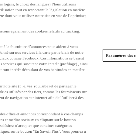
es logins, le choix des langues). Nous utilisons
ilisation tout en respectant la législation en matière
e dont vous utilisez notre site en vue de l’optimiser,
serons également des cookies relatifs au tracking,
et à la fourniture d’annonces nous aident à vous
ormé sur nos services à la carte par le biais de notre
Paramètres des c
s sociaux comme Facebook. Ces informations se basent
 services qui suscitent votre intérêt (profilage) , ainsi
 et tout intérêt découlant de vos habitudes en matière
 note site (p. e. via YouTube) et de partager le
ies utilisés par des tiers, comme les fournisseurs sur
t de navigation sur internet afin de l’utiliser à des
ue des offres et annonces correspondant à vos champs
es et médias sociaux en cliquant sur le bouton
s désirez n’accepter que certaines catégories
iquez sur le bouton "En Savoir Plus". Vous pourrez à