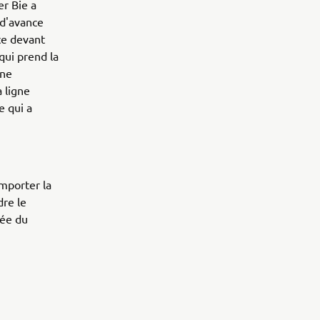
er Bie a
 d'avance
ce devant
qui prend la
une
a ligne
e qui a
emporter la
dre le
hée du