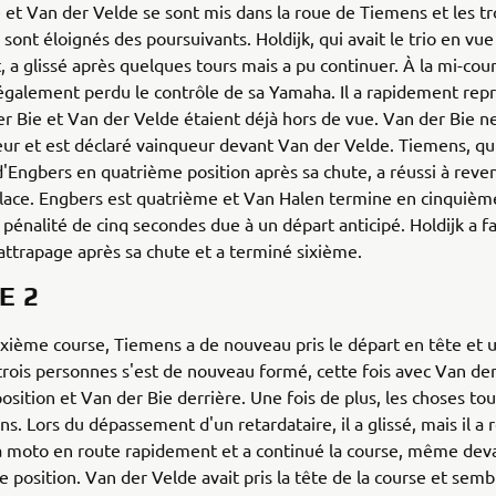
 et Van der Velde se sont mis dans la roue de Tiemens et les tr
ont éloignés des poursuivants. Holdijk, qui avait le trio en vu
a glissé après quelques tours mais a pu continuer. À la mi-cour
galement perdu le contrôle de sa Yamaha. Il a rapidement repr
r Bie et Van der Velde étaient déjà hors de vue. Van der Bie 
ur et est déclaré vainqueur devant Van der Velde. Tiemens, qui
'Engbers en quatrième position après sa chute, a réussi à reveni
lace. Engbers est quatrième et Van Halen termine en cinquième
pénalité de cinq secondes due à un départ anticipé. Holdijk a fa
attrapage après sa chute et a terminé sixième.
E 2
xième course, Tiemens a de nouveau pris le départ en tête et 
trois personnes s'est de nouveau formé, cette fois avec Van de
sition et Van der Bie derrière. Une fois de plus, les choses to
s. Lors du dépassement d'un retardataire, il a glissé, mais il a r
 moto en route rapidement et a continué la course, même deva
e position. Van der Velde avait pris la tête de la course et sembl