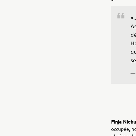
« 
As
dé
He
qu
se
— 
Finja Nieh
occupée, no