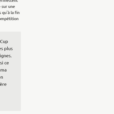
 permettent
e sur une
 qu'à la fin
compétition
 Cup 
s plus 
ignes. 
si ce 
 ma 
en 
ère 