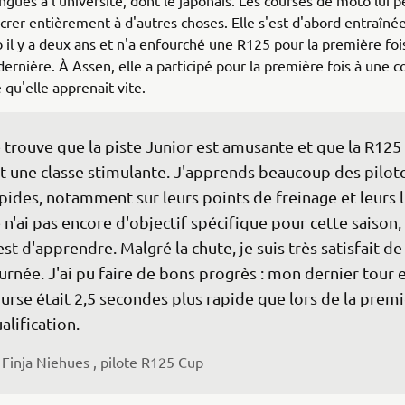
angues à l'université, dont le japonais. Les courses de moto lui
crer entièrement à d'autres choses. Elle s'est d'abord entraîné
 il y a deux ans et n'a enfourché une R125 pour la première fois
dernière. À Assen, elle a participé pour la première fois à une 
 qu'elle apprenait vite.
 trouve que la piste Junior est amusante et que la R125
t une classe stimulante. J'apprends beaucoup des pilote
pides, notamment sur leurs points de freinage et leurs l
 n'ai pas encore d'objectif spécifique pour cette saison, 
est d'apprendre. Malgré la chute, je suis très satisfait de
urnée. J'ai pu faire de bons progrès : mon dernier tour 
urse était 2,5 secondes plus rapide que lors de la premi
alification.
Finja Niehues , pilote R125 Cup 