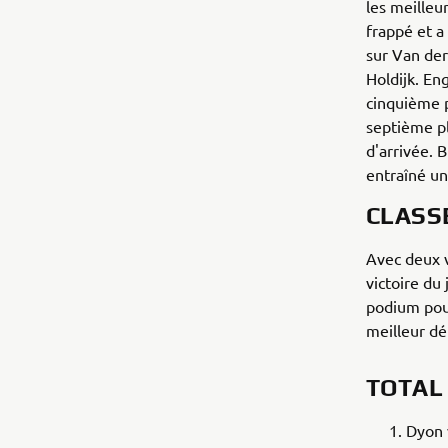
les meilleu
frappé et a
sur Van der
Holdijk. En
cinquième p
septième pla
d'arrivée. 
entraîné un
CLASS
Avec deux v
victoire du
podium pour
meilleur dé
TOTAL
Dyon 