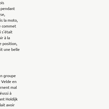
ois
e pendant
se,
is la moto,
ne commet
 s'était
r à la
 position,
it une belle
un groupe
r Velde en
urnent mal
éussi à
nt Holdijk
ait avoir