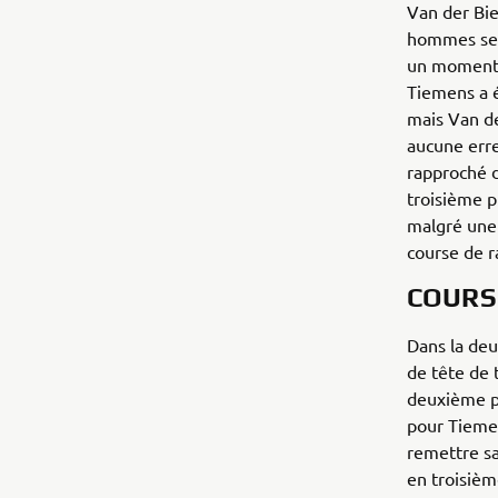
Van der Bie
hommes se s
un moment, 
Tiemens a é
mais Van de
aucune erre
rapproché d
troisième p
malgré une 
course de r
COURS
Dans la deu
de tête de 
deuxième po
pour Tiemen
remettre sa
en troisièm