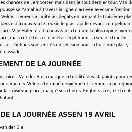
res chances de l'emporter, mais dans le tout dernier tour, Van d
 poussé sa Yamaha à travers la ligne d'arrivée avec une fraction
 Velde. Tiemens a limité les dégâts en prenant la troisième pla
gbers est à nouveau le rookie le plus rapide devant Tempelman 
lace. Van Halen était à nouveau la femme la plus rapide avec 
ce, mais cette fois-ci, elle était également la seule à franchir l
Buis et Niehues sont entrés en collision pour la huitième place, c
e glissade.
EMENT DE LA JOURNÉE
ictoires, Van der Bie a marqué la totalité des 50 points pour r
 jour. Van der Velde a terminé deuxième et Tiemens a pu rejoin
 la troisième place, malgré ses chutes. Engbers a reçu le trop
butant.
 DE LA JOURNÉE ASSEN 19 AVRIL
van der Bie