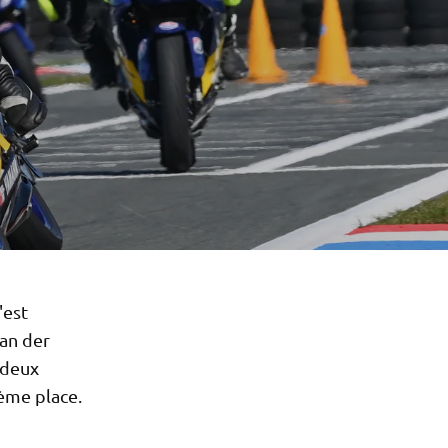
'est
van der
s deux
ième place.