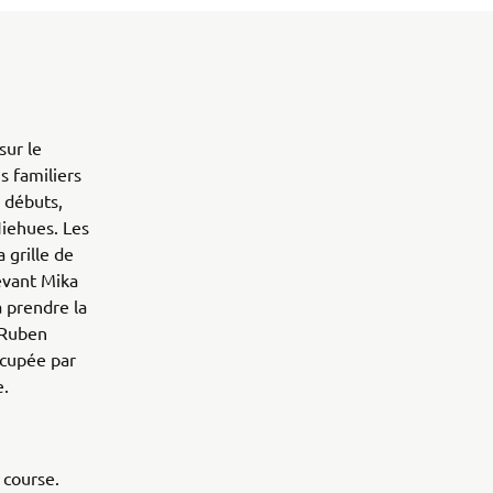
sur le
s familiers
 débuts,
Niehues. Les
 grille de
devant Mika
 prendre la
 Ruben
ccupée par
e.
 course.