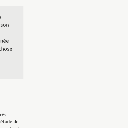
 
 son 
nnée 
 chose 
très
'étude de