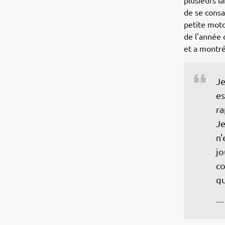
plusieurs l
de se consa
petite moto
de l'année 
et a montré
Je
es
ra
Je
n'
jo
co
qu
— 