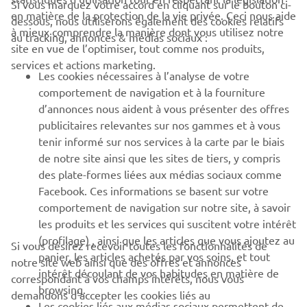
Si vous marquez votre accord en cliquant sur le bouton ci-
en matière de la protection de la vie privée. Ceci nous aide
dessous, nous utiliserons également des cookies relatifs
à mieux comprendre la manière dont vous utilisez notre
au tracking, annonces & médias sociaux :
BUSINESS
site en vue de l’optimiser, tout comme nos produits,
services et actions marketing.
Les cookies nécessaires à l’analyse de votre
PLUS YAMAHA
comportement de navigation et à la fourniture
d’annonces nous aident à vous présenter des offres
SUPPORT
publicitaires relevantes sur nos gammes et à vous
tenir informé sur nos services à la carte par le biais
de notre site ainsi que les sites de tiers, y compris
NEWSLETTER
des plate-formes liées aux médias sociaux comme
Facebook. Ces informations se basent sur votre
Découvrez en exclusivité les dernières offres, les événements
comportement de navigation sur notre site, à savoir
spéciaux, les nouveautés et bien plus encore
les produits et les services qui suscitent votre intérêt
(profilage) , ainsi que les articles que vous ajoutez au
Si vous désirez recevoir toutes les fonctionnalités de
panier, les articles achetés par vos soins, et tout
notre site web ainsi que des offres et annonces
intérêt découlant de vos habitudes en matière de
S'ABONNER
correspondant à vos champs intérêts, nous vous
browsing.
demandons d’accepter les cookies liés au
Les cookies liés aux médias sociaux permettent de