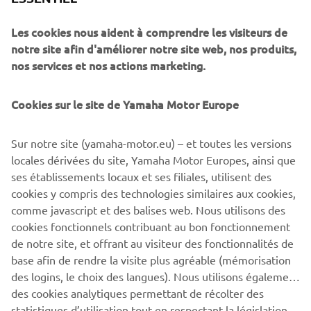
travailler avec nos partenaires MX 
Lierneux et Anquety Motorsport pour 
Les cookies nous aident à comprendre les visiteurs de
renforcer non seulement l'avenir du 
notre site afin d'améliorer notre site web, nos produits,
circuit, mais aussi celui du sport.».
nos services et nos actions marketing.
Cookies sur le site de Yamaha Motor Europe
Sur notre site (yamaha-motor.eu) – et toutes les versions
Découvrez tous les modèles
Off Road Competition, YZ-
locales dérivées du site, Yamaha Motor Europes, ainsi que
Yamaha.
ses établissements locaux et ses filiales, utilisent des
cookies y compris des technologies similaires aux cookies,
En savoir plus sur la formation et la location via
MX
comme javascript et des balises web. Nous utilisons des
Lierneux.
cookies fonctionnels contribuant au bon fonctionnement
de notre site, et offrant au visiteur des fonctionnalités de
base afin de rendre la visite plus agréable (mémorisation
des logins, le choix des langues). Nous utilisons également
des cookies analytiques permettant de récolter des
statistiques d’utilisation tout en respectant la législation
CORPORATE