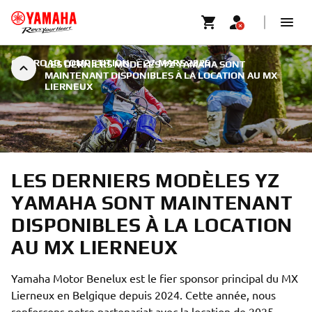
OFF ROAD COMPETITION
|
27 MARS 2025
LES DERNIERS MODÈLES YZ YAMAHA SONT
MAINTENANT DISPONIBLES À LA LOCATION AU MX
LIERNEUX
LES DERNIERS MODÈLES YZ
YAMAHA SONT MAINTENANT
DISPONIBLES À LA LOCATION
AU MX LIERNEUX
Yamaha Motor Benelux est le fier sponsor principal du MX
Lierneux en Belgique depuis 2024. Cette année, nous
renforçons notre partenariat avec la location de 2025