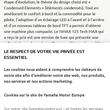
étape d'évolution, le thème du design choisi est «
Condensed Elements » (éléments condensés). Tout en
améliorant le confort à bord et la commodité pour le
pilote, l'adoption d'un éclairage LED à l'avant et à l'arrière
et d'un nouveau tableau de bord TFT a permis d'obtenir
une machine plus compacte. Le NMAX 125 Tech MAX qui
a reçu le prix est une version de luxe qui présente une
selle et des couleurs de meilleure qualité que le modèle
standard.
LE RESPECT DE VOTRE VIE PRIVÉE EST
ESSENTIEL
Les Red Dot Design Awards, organisés par le Design
Zentrum Nordrhein Westfalen en Allemagne, sont
Les cookies nous aident à comprendre les visiteurs de
largement reconnus comme l'un des prix de design les
notre site afin d'améliorer notre site web, nos produits,
plus prestigieux au monde.
nos services et nos actions marketing.
Site web du prix du design Yamaha Motor :
Cookies sur le site de Yamaha Motor Europe
https://global.yamaha-
motor.com/design_technology/design/awards/
Sur notre site (yamaha-motor.eu) – et toutes les versions