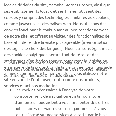
locales dérivées du site, Yamaha Motor Europes, ainsi que
1
/
5
ses établissements locaux et ses filiales, utilisent des
cookies y compris des technologies similaires aux cookies,
comme javascript et des balises web. Nous utilisons des
EXPERIENCE THE MAX
cookies fonctionnels contribuant au bon fonctionnement
de notre site, et offrant au visiteur des fonctionnalités de
base afin de rendre la visite plus agréable (mémorisation
des logins, le choix des langues). Nous utilisons également
des cookies analytiques permettant de récolter des
statistiques d’utilisation tout en respectant la législation
CORPORATE
Si vous marquez votre accord en cliquant sur le bouton ci-
en matière de la protection de la vie privée. Ceci nous aide
dessous, nous utiliserons également des cookies relatifs
à mieux comprendre la manière dont vous utilisez notre
au tracking, annonces & médias sociaux :
BUSINESS
site en vue de l’optimiser, tout comme nos produits,
services et actions marketing.
Les cookies nécessaires à l’analyse de votre
PLUS YAMAHA
comportement de navigation et à la fourniture
d’annonces nous aident à vous présenter des offres
SUPPORT
publicitaires relevantes sur nos gammes et à vous
tenir informé sur nos services à la carte par le biais