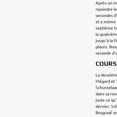
Après un ma
rejoindre l
secondes d'
et a même 
septième to
la quatrièm
jusqu'à la 
places. Bos
seconde d'a
COURS
La deuxième
Mégard et T
Schunselaar
dans sa rou
juste ce qu'
dernier. Sc
Bosgraaf on