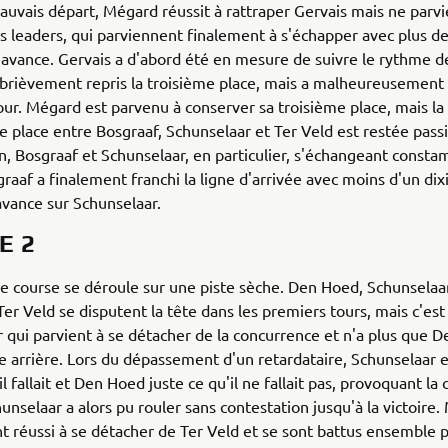
uvais départ, Mégard réussit à rattraper Gervais mais ne parvi
es leaders, qui parviennent finalement à s'échapper avec plus d
avance. Gervais a d'abord été en mesure de suivre le rythme 
brièvement repris la troisième place, mais a malheureusement
ur. Mégard est parvenu à conserver sa troisième place, mais la 
e place entre Bosgraaf, Schunselaar et Ter Veld est restée pas
fin, Bosgraaf et Schunselaar, en particulier, s'échangeant const
graaf a finalement franchi la ligne d'arrivée avec moins d'un di
vance sur Schunselaar.
E 2
 course se déroule sur une piste sèche. Den Hoed, Schunselaar
er Veld se disputent la tête dans les premiers tours, mais c'est
 qui parvient à se détacher de la concurrence et n'a plus que 
e arrière. Lors du dépassement d'un retardataire, Schunselaar e
il fallait et Den Hoed juste ce qu'il ne fallait pas, provoquant la
hunselaar a alors pu rouler sans contestation jusqu'à la victoire
t réussi à se détacher de Ter Veld et se sont battus ensemble p