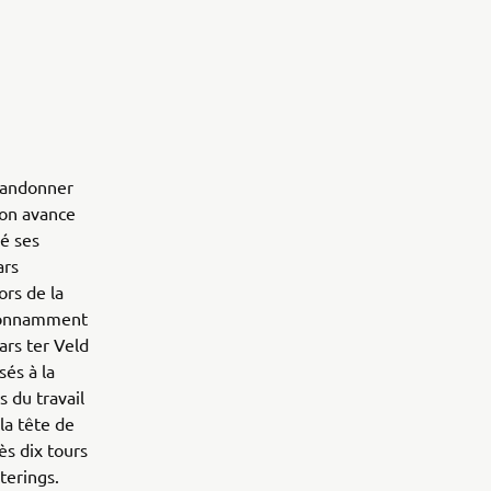
abandonner
son avance
gé ses
ars
ors de la
 étonnamment
ars ter Veld
és à la
 du travail
la tête de
ès dix tours
terings.