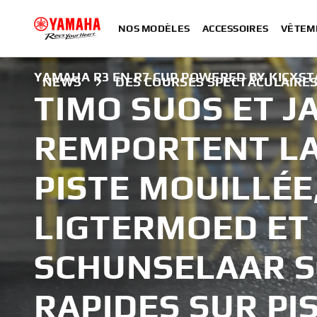
NOS MODÈLES
ACCESSOIRES
VÊTEM
YAMAHA R3 EN R7 CUP POWERED BY KICXSTA
NEWS
DES COURSES SPECTACULAIRES
TIMO SUOS ET J
REMPORTENT LA
PISTE MOUILLÉE,
LIGTERMOED ET 
SCHUNSELAAR S
RAPIDES SUR PI