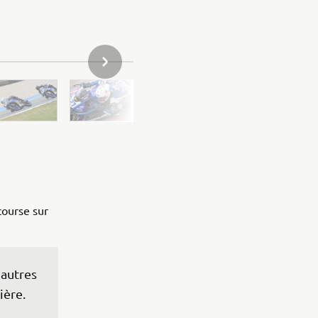
ARTICLE DE LA GALERIE SUIVANT
course sur
autres 
ière. 
 