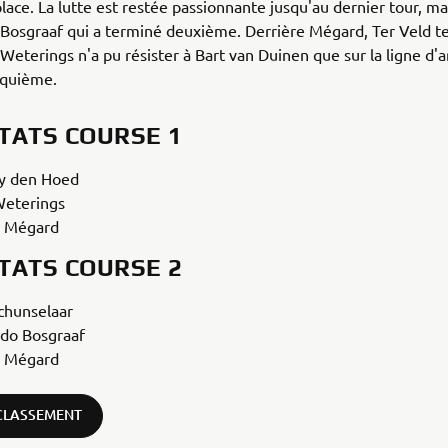
ace. La lutte est restée passionnante jusqu'au dernier tour, mai
Bosgraaf qui a terminé deuxième. Derrière Mégard, Ter Veld t
Weterings n'a pu résister à Bart van Duinen que sur la ligne d'a
nquième.
TATS COURSE 1
y den Hoed
Weterings
o Mégard
TATS COURSE 2
Schunselaar
rdo Bosgraaf
o Mégard
 CLASSEMENT