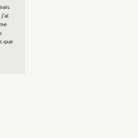
mais 
j'ai 
ème 
u 
s que 