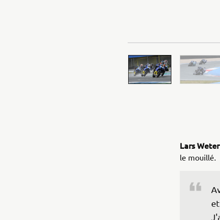
Lars Weter
le mouillé.
Av
et
J'