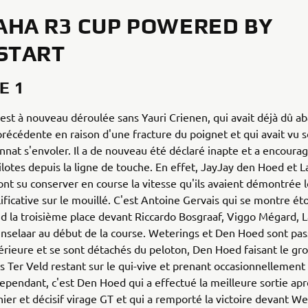
HA R3 CUP POWERED BY
START
E 1
'est à nouveau déroulée sans Yauri Crienen, qui avait déjà dû 
récédente en raison d'une fracture du poignet et qui avait vu 
nat s'envoler. Il a de nouveau été déclaré inapte et a encoura
ilotes depuis la ligne de touche. En effet, JayJay den Hoed et L
nt su conserver en course la vitesse qu'ils avaient démontrée l
ificative sur le mouillé. C'est Antoine Gervais qui se montre
nd la troisième place devant Riccardo Bosgraaf, Viggo Mégard, L
unselaar au début de la course. Weterings et Den Hoed sont pass
érieure et se sont détachés du peloton, Den Hoed faisant le gros
s Ter Veld restant sur le qui-vive et prenant occasionnellement 
Cependant, c'est Den Hoed qui a effectué la meilleure sortie apr
nier et décisif virage GT et qui a remporté la victoire devant We