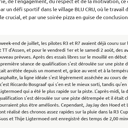
e, de l'engagement, du respect et de la motivation, ce 
ar un défi sportif dans le village BLU CRU, où le travail 
le crucial, et par une soirée pizza en guise de conclusion
week-end de juillet, les pilotes R3 et R7 avaient déjà couru sur 
uit TT d'Assen, et pour le vendredi 1er et le samedi 2 août, des a
ouveau prévues. Après des essais libres sur le mouillé en début
 première séance de qualification s'est déroulée sur une piste
était arrêtée depuis un moment et, grâce au vent et à la tempér
'asphalte, la ligne idéale s'est légèrement asséchée au cours de
c'est Riccardo Bosgraaf qui s'en est le mieux sorti, tandis qu'en
Ligtermoed qui a été le plus rapide sur la piste. L'après-midi, l
ualification s'est déroulée sur une piste détrempée et il était cl
urraient plus être améliorés. Cependant, JayJay den Hoed et 
nt réalisé des chronos assez rapides sur la pluie dans la R3 Cup
uos et Thije Ligtermoed ont enregistré des temps de 2,00 min