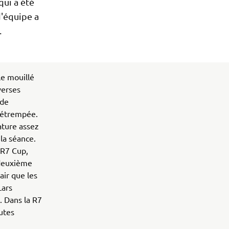
qui a été
d'équipe a
.
le mouillé
verses
 de
 détrempée.
ature assez
 la séance.
 R7 Cup,
a deuxième
air que les
Lars
. Dans la R7
utes