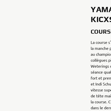
YAMA
KICX
COURS
La course s
la manche p
au champion
collègues p
Weterings o
séance qual
fort et pre
et Indi Sch
vitesse sup
de tête mai
la course. 
dans le der