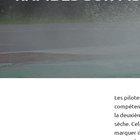
Les pilot
compétence
la deuxiè
sèche. Ce
marquer de