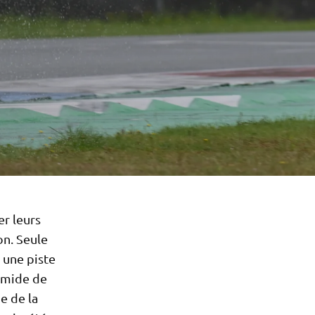
r leurs
on. Seule
 une piste
humide de
e de la