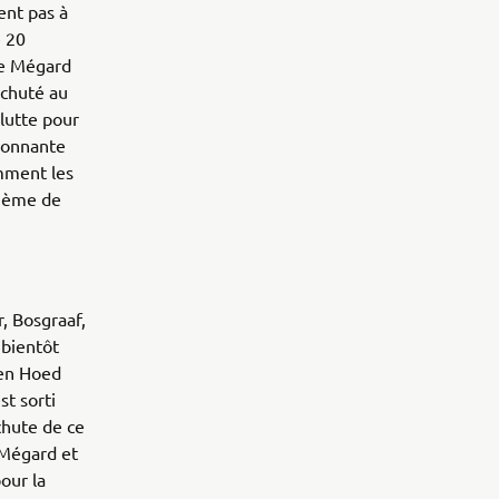
ent pas à
e 20
de Mégard
 chuté au
lutte pour
sionnante
amment les
xième de
, Bosgraaf,
 bientôt
Den Hoed
st sorti
 chute de ce
. Mégard et
our la