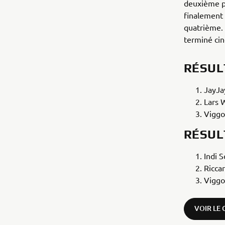
deuxième pl
finalement 
quatrième. 
terminé ci
RÉSUL
JayJa
Lars 
Vigg
RÉSUL
Indi 
Ricca
Vigg
VOIR LE