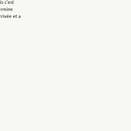
s c'est
ermine
rrivée et a