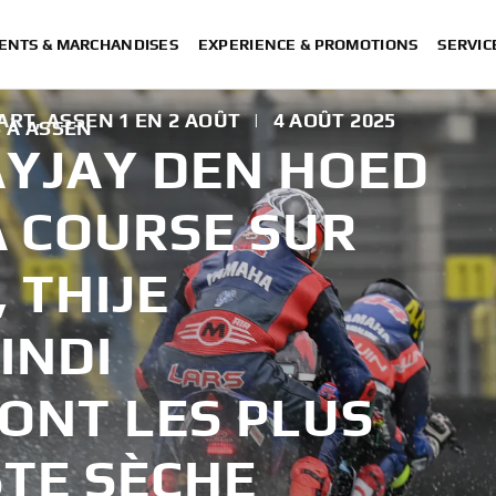
ENTS & MARCHANDISES
EXPERIENCE & PROMOTIONS
SERVIC
RT, ASSEN 1 EN 2 AOÛT
|
4 AOÛT 2025
 À ASSEN
AYJAY DEN HOED
 COURSE SUR
 THIJE
INDI
ONT LES PLUS
STE SÈCHE