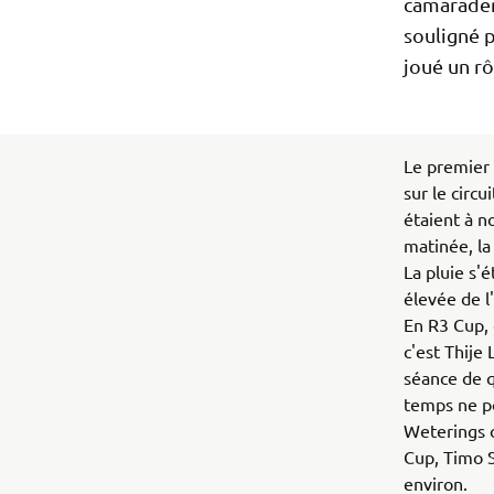
camaraderi
souligné p
joué un rô
Le premier 
sur le circ
étaient à n
matinée, la
La pluie s'
élevée de l
En R3 Cup, 
c'est Thije 
séance de q
temps ne po
Weterings o
Cup, Timo S
environ.