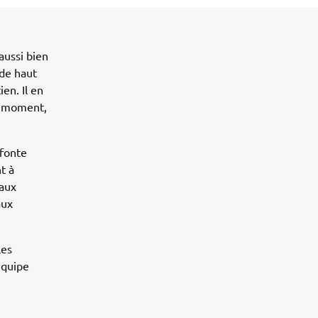
aussi bien
 de haut
ien. Il en
t moment,
efonte
t à
eaux
aux
les
équipe