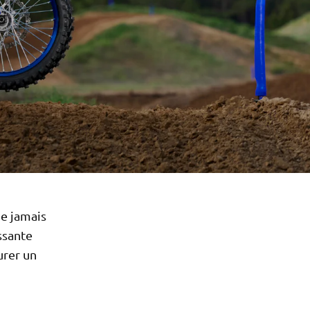
e jamais
ssante
urer un