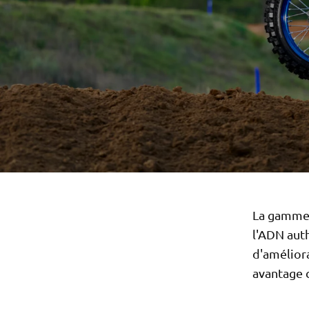
La gamme 
l'ADN aut
d'amélior
avantage 