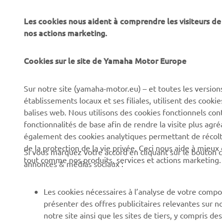
Les cookies nous aident à comprendre les visiteurs de 
nos actions marketing.
Cookies sur le site de Yamaha Motor Europe
Sur notre site (yamaha-motor.eu) – et toutes les version
établissements locaux et ses filiales, utilisent des cook
balises web. Nous utilisons des cookies fonctionnels con
CORPORATE
BUSINESS
fonctionnalités de base afin de rendre la visite plus agr
également des cookies analytiques permettant de récolter
Découvrez Yamaha
Systèmes pour VAE
de la protection de la vie privée. Ceci nous aide à mieux
Si vous marquez votre accord en cliquant sur le bouton c
tout comme nos produits, services et actions marketing.
News
Autorités
annonces & médias sociaux :
Événements
Parcours de golf
Les cookies nécessaires à l’analyse de votre compo
Press
Premiers secours
présenter des offres publicitaires relevantes sur n
Travailler à Yamaha
Écoles de conduite
notre site ainsi que les sites de tiers, y compris
se basent sur votre comportement de navigation sur 