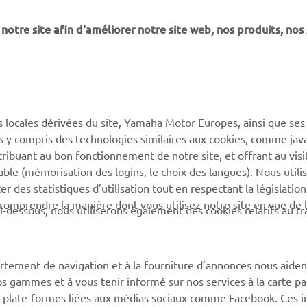
notre site afin d'améliorer notre site web, nos produits, nos 
DÉCOUVREZ LA GAMME
s locales dérivées du site, Yamaha Motor Europes, ainsi que ses
ies y compris des technologies similaires aux cookies, comme java
tribuant au bon fonctionnement de notre site, et offrant au visi
PLUS YAMAHA
SUPPORT
éable (mémorisation des logins, le choix des langues). Nous utili
 des statistiques d’utilisation tout en respectant la législatio
MyYamaha
Support de la boutique en
 comprendre la manière dont vous utilisez notre site en vue de l
i-dessous, nous utiliserons également des cookies relatifs au tr
ligne
Yamaha Music
Catalogue pièces
Yamaha Racing
détachées
rtement de navigation et à la fourniture d’annonces nous aiden
Yamaha Motor Global
Demande d'entretien
os gammes et à vous tenir informé sur nos services à la carte par
Applications mobiles
 des plate-formes liées aux médias sociaux comme Facebook. Ces 
Réseau Yamaha
notre site, à savoir les produits et les services qui suscitent v