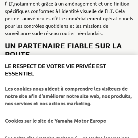
l'ILT,notamment grâce à un aménagement et une finition
spécifiques conformes à l'identité visuelle de l'ILT. Cela
permet auxvéhicules d'être immédiatement opérationnels
pour les contrôles quotidiens et les missions de
surveillance surle réseau routier néerlandais.
UN PARTENAIRE FIABLE SUR LA
ROUTE
LE RESPECT DE VOTRE VIE PRIVÉE EST
Ferdinand Altenburg : « Avec cette livraison, Yamaha
ESSENTIEL
réaffirmeson rôle de partenaire fiable pour les services
professionnels. Grâce à lacombinaison de performances
Les cookies nous aident à comprendre les visiteurs de
puissantes, d'une technologie de pointe etde solutions sur
notre site afin d'améliorer notre site web, nos produits,
mesure, les inspecteurs de l'ILT peuvent contrôler
nos services et nos actions marketing.
rapidement, en toute sécurité et efficacementle respect
de la taxe sur les poids lourds. »
Cookies sur le site de Yamaha Motor Europe
Sur notre site (yamaha-motor.eu) – et toutes les versions