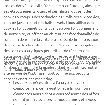
locales dérivées du site, Yamaha Motor Europes, ainsi que
1
/
10
ses établissements locaux et ses filiales, utilisent des
cookies y compris des technologies similaires aux cookies,
comme javascript et des balises web. Nous utilisons des
PLUS D'ACTUALITÉS
cookies fonctionnels contribuant au bon fonctionnement
de notre site, et offrant au visiteur des fonctionnalités de
base afin de rendre la visite plus agréable (mémorisation
des logins, le choix des langues). Nous utilisons également
des cookies analytiques permettant de récolter des
statistiques d’utilisation tout en respectant la législation
CORPORATE
Si vous marquez votre accord en cliquant sur le bouton ci-
en matière de la protection de la vie privée. Ceci nous aide
dessous, nous utiliserons également des cookies relatifs
à mieux comprendre la manière dont vous utilisez notre
au tracking, annonces & médias sociaux :
BUSINESS
site en vue de l’optimiser, tout comme nos produits,
services et actions marketing.
Les cookies nécessaires à l’analyse de votre
PLUS YAMAHA
comportement de navigation et à la fourniture
d’annonces nous aident à vous présenter des offres
SUPPORT
publicitaires relevantes sur nos gammes et à vous
tenir informé sur nos services à la carte par le biais