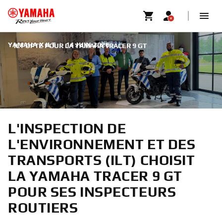
YAMAHA X ILT
|
14 JUIN 2026
ILT OPTE POUR LA YAMAHA TRACER 9 GT
L'INSPECTION DE
L'ENVIRONNEMENT ET DES
TRANSPORTS (ILT) CHOISIT
LA YAMAHA TRACER 9 GT
POUR SES INSPECTEURS
ROUTIERS