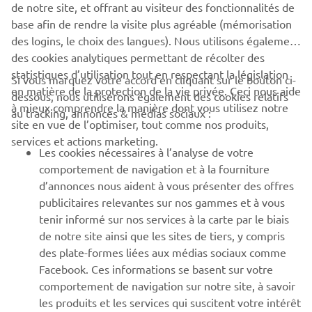
de notre site, et offrant au visiteur des fonctionnalités de
base afin de rendre la visite plus agréable (mémorisation
des logins, le choix des langues). Nous utilisons également
des cookies analytiques permettant de récolter des
statistiques d’utilisation tout en respectant la législation
CORPORATE
Si vous marquez votre accord en cliquant sur le bouton ci-
en matière de la protection de la vie privée. Ceci nous aide
dessous, nous utiliserons également des cookies relatifs
à mieux comprendre la manière dont vous utilisez notre
au tracking, annonces & médias sociaux :
BUSINESS
site en vue de l’optimiser, tout comme nos produits,
services et actions marketing.
Les cookies nécessaires à l’analyse de votre
PLUS YAMAHA
comportement de navigation et à la fourniture
d’annonces nous aident à vous présenter des offres
SUPPORT
publicitaires relevantes sur nos gammes et à vous
tenir informé sur nos services à la carte par le biais
de notre site ainsi que les sites de tiers, y compris
NEWSLETTER
des plate-formes liées aux médias sociaux comme
Facebook. Ces informations se basent sur votre
Découvrez en exclusivité les dernières offres, les événements
comportement de navigation sur notre site, à savoir
spéciaux, les nouveautés et bien plus encore
les produits et les services qui suscitent votre intérêt