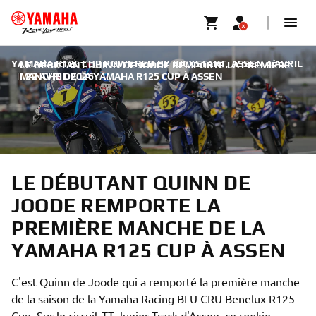
YAMAHA R125 CUP POWERED BY KICXSTART, ASSEN 4 AVRIL
LE DÉBUTANT QUINN DE JOODE REMPORTE LA PREMIÈRE
|
MANCHE DE LA YAMAHA R125 CUP À ASSEN
22 AVRIL 2026
LE DÉBUTANT QUINN DE
JOODE REMPORTE LA
PREMIÈRE MANCHE DE LA
YAMAHA R125 CUP À ASSEN
C'est Quinn de Joode qui a remporté la première manche
de la saison de la Yamaha Racing BLU CRU Benelux R125
Cup. Sur le circuit TT Junior Track d'Assen, ce rookie