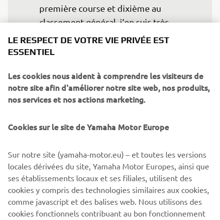
première course et dixième au 
classement général, j’en suis très 
satisfait. »
LE RESPECT DE VOTRE VIE PRIVÉE EST
ESSENTIEL
— Daylin Postma, Pilote R125 Cup 
Les cookies nous aident à comprendre les visiteurs de
notre site afin d'améliorer notre site web, nos produits,
nos services et nos actions marketing.
La prochaine journée de course aura lieu le samedi 9 mai
Cookies sur le site de Yamaha Motor Europe
sur le circuit TT Junior Track à Assen
Sur notre site (yamaha-motor.eu) – et toutes les versions
CONSULTEZ LE CALENDRIER
locales dérivées du site, Yamaha Motor Europes, ainsi que
ses établissements locaux et ses filiales, utilisent des
cookies y compris des technologies similaires aux cookies,
comme javascript et des balises web. Nous utilisons des
PLUS D'ACTUALITÉS
cookies fonctionnels contribuant au bon fonctionnement