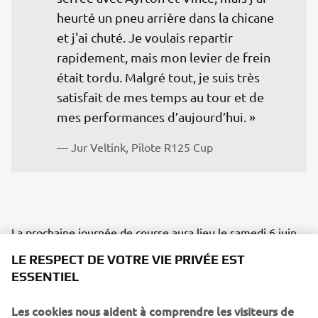
heurté un pneu arrière dans la chicane 
et j'ai chuté. Je voulais repartir 
rapidement, mais mon levier de frein 
était tordu. Malgré tout, je suis très 
satisfait de mes temps au tour et de 
mes performances d’aujourd’hui. » 
— Jur Veltink, Pilote R125 Cup 
La prochaine journée de course aura lieu le samedi 6 juin
sur le circuit de karting De Ladsard à Veldhoven.
LE RESPECT DE VOTRE VIE PRIVÉE EST
ESSENTIEL
VOIR LE CALENDRIER
Les cookies nous aident à comprendre les visiteurs de