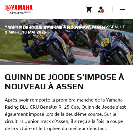
YAMAHA R125 CUP, ORGANISÉE PAR KICXSTART, ASSEN, LE
QUINN DE JOODE S'IMPOSE À NOUVEAU À ASSEN
9 MAI
|
10 MAI 2026
QUINN DE JOODE S'IMPOSE À
NOUVEAU À ASSEN
Après avoir remporté la première manche de la Yamaha
Racing BLU CRU Benelux R125 Cup, Quinn de Joode s'est
également imposé lors de la deuxième course. Sur le
circuit TT Junior Track d'Assen, il a reçu à la fois la coupe
de la victoire et le trophée du meilleur débutant.