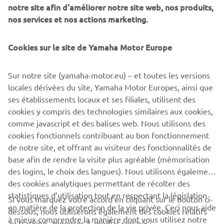
notre site afin d'améliorer notre site web, nos produits,
nos services et nos actions marketing.
Classement provisoire après la course d'Assen du 9 mai :
Cookies sur le site de Yamaha Motor Europe
Quinn de Joode 100 pnt
Ruben Tempelman 72 pnt
Sur notre site (yamaha-motor.eu) – et toutes les versions
Lenthe van Halen 65 pnt
locales dérivées du site, Yamaha Motor Europes, ainsi que
Vince de Joode 42 pnt
ses établissements locaux et ses filiales, utilisent des
Arne de Rop 39 pnt
cookies y compris des technologies similaires aux cookies,
comme javascript et des balises web. Nous utilisons des
PLUS D'ACTUALITÉS
cookies fonctionnels contribuant au bon fonctionnement
de notre site, et offrant au visiteur des fonctionnalités de
base afin de rendre la visite plus agréable (mémorisation
des logins, le choix des langues). Nous utilisons également
des cookies analytiques permettant de récolter des
statistiques d’utilisation tout en respectant la législation
CORPORATE
Si vous marquez votre accord en cliquant sur le bouton ci-
en matière de la protection de la vie privée. Ceci nous aide
dessous, nous utiliserons également des cookies relatifs
à mieux comprendre la manière dont vous utilisez notre
au tracking, annonces & médias sociaux :