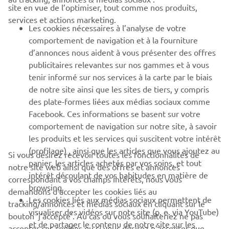
BUSINESS
site en vue de l’optimiser, tout comme nos produits,
services et actions marketing.
Les cookies nécessaires à l’analyse de votre
PLUS YAMAHA
comportement de navigation et à la fourniture
d’annonces nous aident à vous présenter des offres
SUPPORT
publicitaires relevantes sur nos gammes et à vous
tenir informé sur nos services à la carte par le biais
de notre site ainsi que les sites de tiers, y compris
NEWSLETTER
des plate-formes liées aux médias sociaux comme
Facebook. Ces informations se basent sur votre
Découvrez en exclusivité les dernières offres, les événements
comportement de navigation sur notre site, à savoir
spéciaux, les nouveautés et bien plus encore
les produits et les services qui suscitent votre intérêt
(profilage) , ainsi que les articles que vous ajoutez au
Si vous désirez recevoir toutes les fonctionnalités de
panier, les articles achetés par vos soins, et tout
notre site web ainsi que des offres et annonces
intérêt découlant de vos habitudes en matière de
S'ABONNER
correspondant à vos champs intérêts, nous vous
browsing.
demandons d’accepter les cookies liés au
Les cookies liés aux médias sociaux permettent de
tracking/annonces et médias sociaux en cliquant sur le
Lisez notre politique de confidentialité pour savoir comment
visualiser des vidéos sur note site (p. e. via YouTube)
bouton ‘j’accepte’. Au cas où vous souhaiteriez ne pas
nous traitons vos données personnelles :
Politique de
et de partager le contenu de notre site sur les
Confidentialité
accepter ces cookies ou si vous désirez n’accepter que