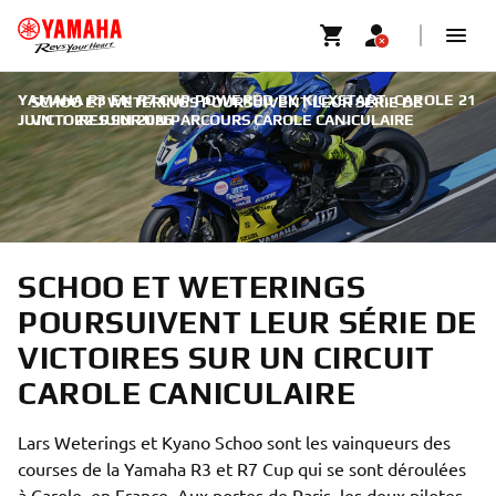
YAMAHA R3 EN R7 CUP POWERED BY KICXSTART, CAROLE 21
SCHOO ET WETERINGS POURSUIVENT LEUR SÉRIE DE
JUIN
VICTOIRES SUR UN PARCOURS CAROLE CANICULAIRE
|
22 JUIN 2026
SCHOO ET WETERINGS
POURSUIVENT LEUR SÉRIE DE
VICTOIRES SUR UN CIRCUIT
CAROLE CANICULAIRE
Lars Weterings et Kyano Schoo sont les vainqueurs des
courses de la Yamaha R3 et R7 Cup qui se sont déroulées
à Carole, en France. Aux portes de Paris, les deux pilotes