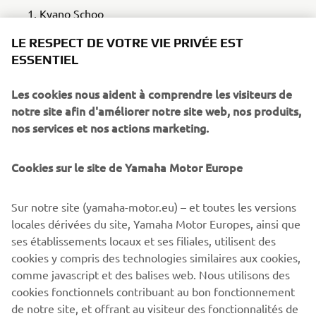
Kyano Schoo
Daniel Krabacher
LE RESPECT DE VOTRE VIE PRIVÉE EST
ESSENTIEL
Viggo Mégard
Les cookies nous aident à comprendre les visiteurs de
VOIR LE STAND
notre site afin d'améliorer notre site web, nos produits,
nos services et nos actions marketing.
Cookies sur le site de Yamaha Motor Europe
La cinquième manche de la Yamaha Racing BLU CRU
Benelux R3 et R7 Cup se déroulera les 8 et 9 août sur le
Sur notre site (yamaha-motor.eu) – et toutes les versions
circuit Jules Tacheny, à Mettet, en Belgique.
locales dérivées du site, Yamaha Motor Europes, ainsi que
ses établissements locaux et ses filiales, utilisent des
VOIR LE CALENDRIER
cookies y compris des technologies similaires aux cookies,
comme javascript et des balises web. Nous utilisons des
cookies fonctionnels contribuant au bon fonctionnement
de notre site, et offrant au visiteur des fonctionnalités de