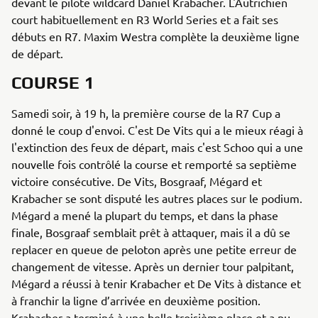
devant le pilote wildcard Daniel Krabacher. L'Autrichien
court habituellement en R3 World Series et a fait ses
débuts en R7. Maxim Westra complète la deuxième ligne
de départ.
COURSE 1
Samedi soir, à 19 h, la première course de la R7 Cup a
donné le coup d'envoi. C'est De Vits qui a le mieux réagi à
l'extinction des feux de départ, mais c'est Schoo qui a une
nouvelle fois contrôlé la course et remporté sa septième
victoire consécutive. De Vits, Bosgraaf, Mégard et
Krabacher se sont disputé les autres places sur le podium.
Mégard a mené la plupart du temps, et dans la phase
finale, Bosgraaf semblait prêt à attaquer, mais il a dû se
replacer en queue de peloton après une petite erreur de
changement de vitesse. Après un dernier tour palpitant,
Mégard a réussi à tenir Krabacher et De Vits à distance et
à franchir la ligne d’arrivée en deuxième position.
Krabacher a terminé à une belle troisième place et a pu