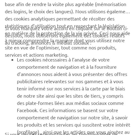
base afin de rendre la visite plus agréable (mémorisation
PLUS D'ACTUALITÉS
des logins, le choix des langues). Nous utilisons également
des cookies analytiques permettant de récolter des
statistiques d’utilisation tout en respectant la législation
Si vous marquez votre accord en cliquant sur le bouton ci-
en matière de la protection de la vie privée. Ceci nous aide
dessous, nous utiliserons également des cookies relatifs
à mieux comprendre la manière dont vous utilisez notre
au tracking, annonces & médias sociaux :
CORPORATE
site en vue de l’optimiser, tout comme nos produits,
services et actions marketing.
Les cookies nécessaires à l’analyse de votre
BUSINESS
comportement de navigation et à la fourniture
d’annonces nous aident à vous présenter des offres
PLUS YAMAHA
publicitaires relevantes sur nos gammes et à vous
tenir informé sur nos services à la carte par le biais
de notre site ainsi que les sites de tiers, y compris
SUPPORT
des plate-formes liées aux médias sociaux comme
Facebook. Ces informations se basent sur votre
comportement de navigation sur notre site, à savoir
NEWSLETTER
les produits et les services qui suscitent votre intérêt
Découvrez en exclusivité les dernières offres, les événements
(profilage) , ainsi que les articles que vous ajoutez au
Si vous désirez recevoir toutes les fonctionnalités de