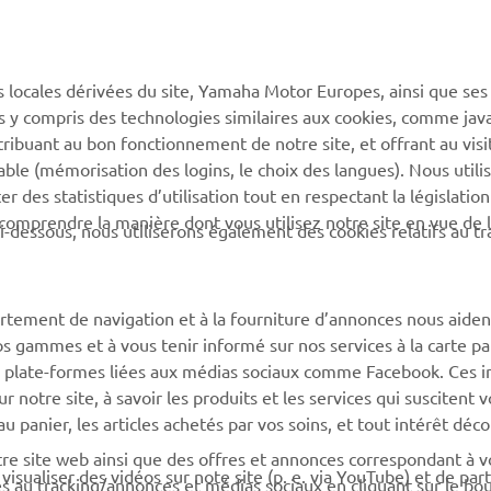
PLUS YAMAHA
SUPPORT
s locales dérivées du site, Yamaha Motor Europes, ainsi que ses
ies y compris des technologies similaires aux cookies, comme java
MyYamaha
Support de la boutique en
tribuant au bon fonctionnement de notre site, et offrant au visi
ligne
Yamaha Music
éable (mémorisation des logins, le choix des langues). Nous utili
Catalogue pièces
 des statistiques d’utilisation tout en respectant la législatio
Yamaha Racing
détachées
 comprendre la manière dont vous utilisez notre site en vue de l
i-dessous, nous utiliserons également des cookies relatifs au tr
Yamaha Motor Global
Demande d'entretien
Applications mobiles
Réseau Yamaha
rtement de navigation et à la fourniture d’annonces nous aiden
Gestion des déchets de
os gammes et à vous tenir informé sur nos services à la carte par
batteries
 des plate-formes liées aux médias sociaux comme Facebook. Ces 
notre site, à savoir les produits et les services qui suscitent v
 au panier, les articles achetés par vos soins, et tout intérêt déc
otre site web ainsi que des offres et annonces correspondant à 
isualiser des vidéos sur note site (p. e. via YouTube) et de par
és au tracking/annonces et médias sociaux en cliquant sur le bo