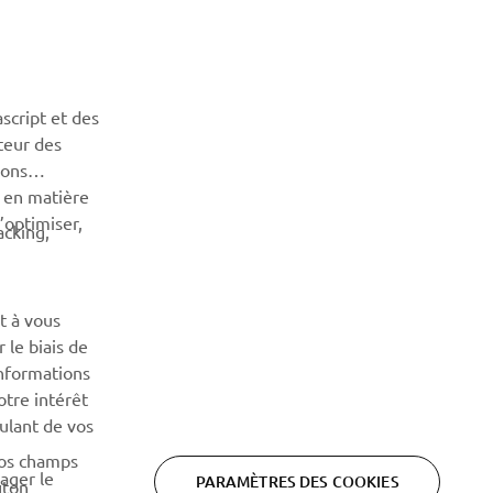
NEWSLETTER
Découvrez en exclusivité les dernières offres, les événements
script et des
spéciaux, les nouveautés et bien plus encore
teur des
sons
n en matière
S'ABONNER
’optimiser,
acking,
Lisez notre politique de confidentialité pour savoir comment
nous traitons vos données personnelles :
Politique de
Confidentialité
t à vous
 le biais de
informations
otre intérêt
oulant de vos
vos champs
tager le
PARAMÈTRES DES COOKIES
uton