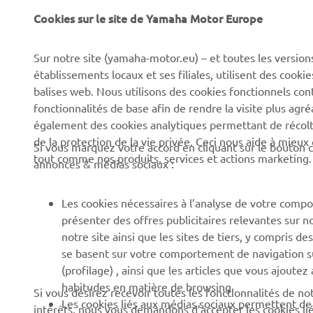
Cookies sur le site de Yamaha Motor Europe
CORPORATE
BUSINESS
Sur notre site (yamaha-motor.eu) – et toutes les version
établissements locaux et ses filiales, utilisent des cook
Découvrez Yamaha
Systèmes pour VAE
balises web. Nous utilisons des cookies fonctionnels con
News
Autorités
fonctionnalités de base afin de rendre la visite plus agr
également des cookies analytiques permettant de récolter
Événements
Parcours de golf
de la protection de la vie privée. Ceci nous aide à mieux
Si vous marquez votre accord en cliquant sur le bouton c
Press
Premiers secours
tout comme nos produits, services et actions marketing.
annonces & médias sociaux :
Travailler à Yamaha
Écoles de conduite
Devenir revendeur
Robotics
Les cookies nécessaires à l’analyse de votre compo
présenter des offres publicitaires relevantes sur n
Politique en matière de
Partenariats
notre site ainsi que les sites de tiers, y compris
droits humains
Informations techniques
se basent sur votre comportement de navigation sur 
Politique de durabilitè de
pour les réparateurs
(profilage) , ainsi que les articles que vous ajoutez
base
indépendants
habitudes en matière de browsing.
Si vous désirez recevoir toutes les fonctionnalités de n
Les cookies liés aux médias sociaux permettent de v
intérêts, nous vous demandons d’accepter les cookies li
Canal d'alerte
Yamalube Safety Data