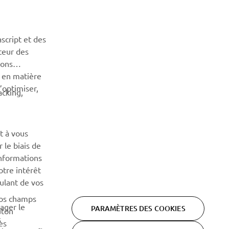
NEWSLETTER
Découvrez en exclusivité les dernières offres, les événements
script et des
spéciaux, les nouveautés et bien plus encore
teur des
sons
S'ABONNER
n en matière
’optimiser,
acking,
Lisez notre politique de confidentialité pour savoir comment
nous traitons vos données personnelles :
Politique de
Confidentialité
t à vous
 le biais de
informations
otre intérêt
oulant de vos
vos champs
tager le
PARAMÈTRES DES COOKIES
uton
s
es