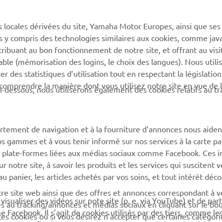
PLUS YAMAHA
SUPPORT
s locales dérivées du site, Yamaha Motor Europes, ainsi que ses
MyYamaha
Support de la boutique en
ies y compris des technologies similaires aux cookies, comme java
ligne
Yamaha Music
tribuant au bon fonctionnement de notre site, et offrant au visi
Catalogue pièces
éable (mémorisation des logins, le choix des langues). Nous utili
Yamaha Racing
détachées
 des statistiques d’utilisation tout en respectant la législatio
Yamaha Motor Global
 comprendre la manière dont vous utilisez notre site en vue de l
i-dessous, nous utiliserons également des cookies relatifs au tr
Demande d'entretien
Applications mobiles
Réseau Yamaha
Gestion des déchets de
rtement de navigation et à la fourniture d’annonces nous aiden
batteries
os gammes et à vous tenir informé sur nos services à la carte par
 des plate-formes liées aux médias sociaux comme Facebook. Ces 
notre site, à savoir les produits et les services qui suscitent v
 au panier, les articles achetés par vos soins, et tout intérêt déc
otre site web ainsi que des offres et annonces correspondant à 
isualiser des vidéos sur note site (p. e. via YouTube) et de par
és au tracking/annonces et médias sociaux en cliquant sur le bo
Facebook. Il s’agit de cookies utilisés par des tiers, comme le
ces cookies ou si vous désirez n’accepter que certaines catégori