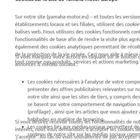
CORPORATE
BUSINESS
Sur notre site (yamaha-motor.eu) – et toutes les version
Découvrez Yamaha
Systèmes pour VAE
établissements locaux et ses filiales, utilisent des cook
News
Autorités
balises web. Nous utilisons des cookies fonctionnels con
fonctionnalités de base afin de rendre la visite plus agr
Événements
Parcours de golf
également des cookies analytiques permettant de récolter
Press
Premiers secours
de la protection de la vie privée. Ceci nous aide à mieux
Si vous marquez votre accord en cliquant sur le bouton c
tout comme nos produits, services et actions marketing.
annonces & médias sociaux :
Travailler à Yamaha
Écoles de conduite
Devenir revendeur
Robotics
Les cookies nécessaires à l’analyse de votre compo
Politique en matière de
Partenariats
présenter des offres publicitaires relevantes sur n
droits humains
notre site ainsi que les sites de tiers, y compris
Informations techniques
se basent sur votre comportement de navigation sur 
Politique de durabilitè de
pour les réparateurs
(profilage) , ainsi que les articles que vous ajoutez
base
indépendants
habitudes en matière de browsing.
Si vous désirez recevoir toutes les fonctionnalités de n
Canal d'alerte
Yamalube Safety Data
Les cookies liés aux médias sociaux permettent de v
intérêts, nous vous demandons d’accepter les cookies li
Sheets
contenu de notre site sur les médias sociaux comme 
‘j’accepte’. Au cas où vous souhaiteriez ne pas accepter 