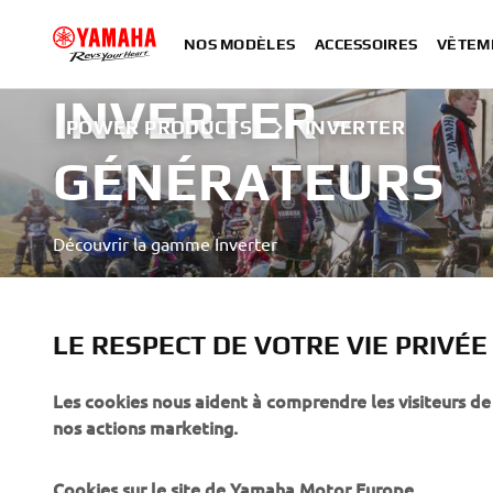
NOS MODÈLES
ACCESSOIRES
VÊTEM
INVERTER -
POWER PRODUCTS
INVERTER
GÉNÉRATEURS
Découvrir la gamme Inverter
EN SAVOIR PLUS
LE RESPECT DE VOTRE VIE PRIVÉE
Les cookies nous aident à comprendre les visiteurs de 
nos actions marketing.
Cookies sur le site de Yamaha Motor Europe